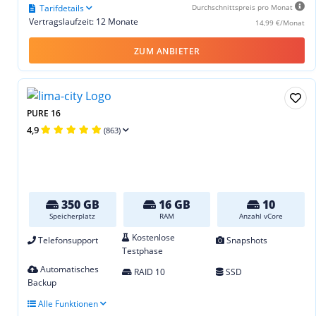
Tarifdetails
Durchschnittspreis pro Monat
Vertragslaufzeit: 12 Monate
14,99 €/Monat
ZUM ANBIETER
PURE 16
4,9
(863)
350 GB
16 GB
10
Speicherplatz
RAM
Anzahl vCore
Kostenlose
Telefonsupport
Snapshots
Testphase
Automatisches
RAID 10
SSD
Backup
Alle Funktionen