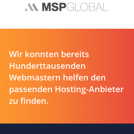
Wir konnten bereits
Hunderttausenden
Webmastern helfen den
passenden Hosting-Anbieter
zu finden.