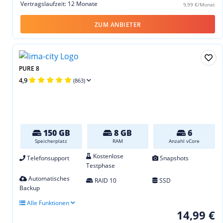
Vertragslaufzeit: 12 Monate
9,99 €/Monat
ZUM ANBIETER
PURE 8
4,9
(863)
150 GB
8 GB
6
Speicherplatz
RAM
Anzahl vCore
Kostenlose
Telefonsupport
Snapshots
Testphase
Automatisches
RAID 10
SSD
Backup
Alle Funktionen
14,99 €