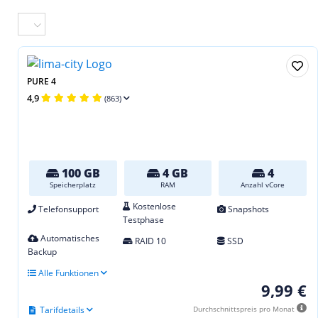
PURE 4
4,9
(863)
100 GB
4 GB
4
Speicherplatz
RAM
Anzahl vCore
Kostenlose
Telefonsupport
Snapshots
Testphase
Automatisches
RAID 10
SSD
Backup
Alle Funktionen
9,99 €
Tarifdetails
Durchschnittspreis pro Monat