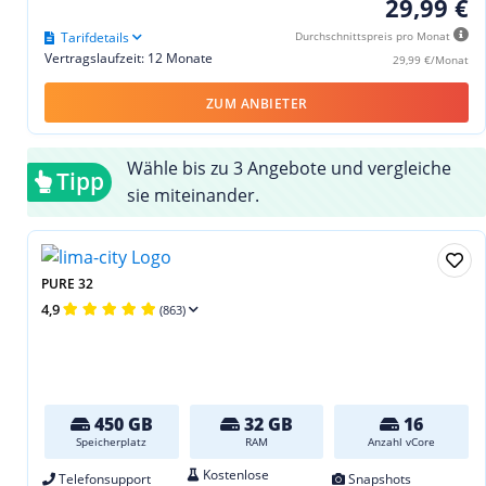
29,99 €
Tarifdetails
Durchschnittspreis pro Monat
Vertragslaufzeit: 12 Monate
29,99 €/Monat
ZUM ANBIETER
Wähle bis zu 3 Angebote und vergleiche
Tipp
sie miteinander.
PURE 32
4,9
(863)
450 GB
32 GB
16
Speicherplatz
RAM
Anzahl vCore
Kostenlose
Telefonsupport
Snapshots