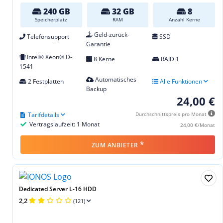
240 GB
32 GB
8
Speicherplatz
RAM
Anzahl Kerne
Geld-zurück-
Telefonsupport
SSD
Garantie
Intel® Xeon® D-
8 Kerne
RAID 1
1541
Automatisches
2 Festplatten
Alle Funktionen
Backup
24,00 €
Tarifdetails
Durchschnittspreis pro Monat
Vertragslaufzeit: 1 Monat
24,00 €/Monat
*
ZUM ANBIETER
Dedicated Server L-16 HDD
2,2
(121)