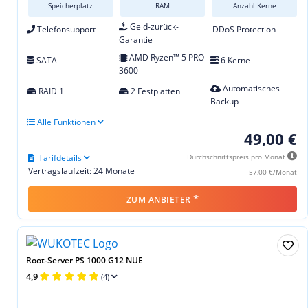
Speicherplatz
RAM
Anzahl Kerne
Geld-zurück-
Telefonsupport
DDoS Protection
Garantie
AMD Ryzen™ 5 PRO
SATA
6 Kerne
3600
Automatisches
RAID 1
2 Festplatten
Backup
Alle Funktionen
49,00 €
Tarifdetails
Durchschnittspreis pro Monat
Vertragslaufzeit: 24 Monate
57,00 €/Monat
*
ZUM ANBIETER
Root-Server PS 1000 G12 NUE
4,9
(4)