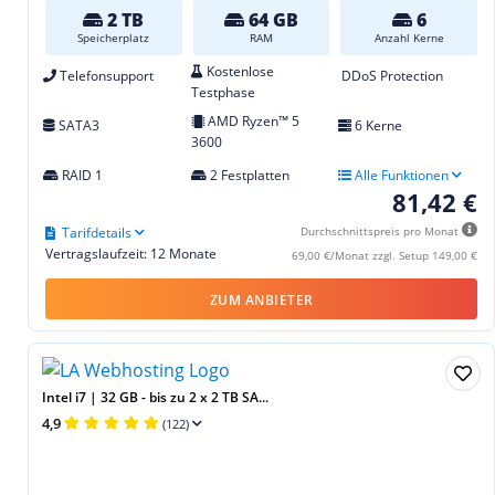
2 TB
64 GB
6
Speicherplatz
RAM
Anzahl Kerne
Kostenlose
Telefonsupport
DDoS Protection
Testphase
AMD Ryzen™ 5
SATA3
6 Kerne
3600
RAID 1
2 Festplatten
Alle Funktionen
81,42 €
Tarifdetails
Durchschnittspreis pro Monat
Vertragslaufzeit: 12 Monate
69,00 €/Monat zzgl. Setup 149,00 €
ZUM ANBIETER
Intel i7 | 32 GB - bis zu 2 x 2 TB SA...
4,9
(122)