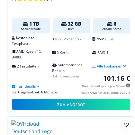
1 TB
32 GB
6
Speicherplatz
RAM
Anzahl Kerne
Kostenlose
DDoS Protection
NVMe SSD
Testphase
AMD Ryzen™ 5
6 Kerne
RAID 1
8400F
Automatisches
2 Festplatten
Alle Funktionen
Backup
101,16 €
Exkl. Lizenzkosten
Tarifdetails
Durchschnittspreis pro Monat
Vertragslaufzeit: 6 Monate
95,41 €/Monat zzgl. Setup 69,00 €
ZUM ANGEBOT