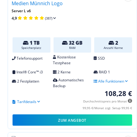
Server L v6
4,9
(387)
1 TB
32 GB
2
Speicherplatz
RAM
Anzahl Kerne
Kostenlose
Telefonsupport
SSD
Testphase
Intel® Core™ i3
2 Kerne
RAID 1
Automatisches
2 Festplatten
Alle Funktionen
Backup
108,28 €
Tarifdetails
Durchschnittspreis pro Monat
99,95 €/Monat zzgl. Setup 99,95 €
ZUM ANGEBOT