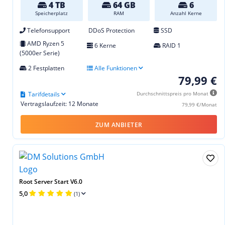
4 TB
64 GB
6
Speicherplatz
RAM
Anzahl Kerne
Telefonsupport
DDoS Protection
SSD
AMD Ryzen 5
6 Kerne
RAID 1
(5000er Serie)
2 Festplatten
Alle Funktionen
79,99 €
Tarifdetails
Durchschnittspreis pro Monat
Vertragslaufzeit: 12 Monate
79,99 €/Monat
ZUM ANBIETER
Root Server Start V6.0
5,0
(1)