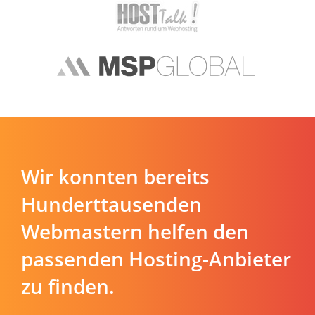
Wir konnten bereits
Hunderttausenden
Webmastern helfen den
passenden Hosting-Anbieter
zu finden.