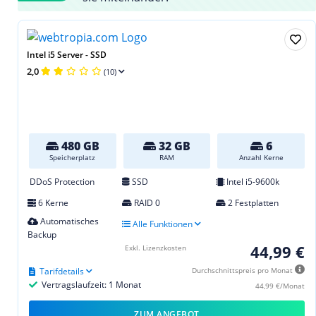
Intel i5 Server - SSD
2,0
(10)
480 GB
32 GB
6
Speicherplatz
RAM
Anzahl Kerne
DDoS Protection
SSD
Intel i5-9600k
6 Kerne
RAID 0
2 Festplatten
Automatisches
Alle Funktionen
Backup
44,99 €
Exkl. Lizenzkosten
Tarifdetails
Durchschnittspreis pro Monat
Vertragslaufzeit: 1 Monat
44,99 €/Monat
ZUM ANGEBOT