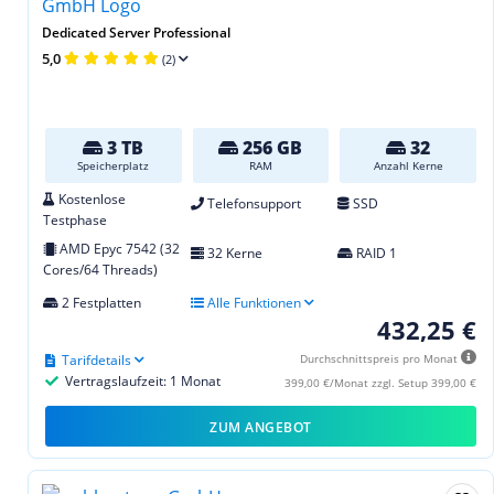
Dedicated Server Professional
5,0
(2)
3 TB
256 GB
32
Speicherplatz
RAM
Anzahl Kerne
Kostenlose
Telefonsupport
SSD
Testphase
AMD Epyc 7542 (32
32 Kerne
RAID 1
Cores/64 Threads)
2 Festplatten
Alle Funktionen
432,25 €
Tarifdetails
Durchschnittspreis pro Monat
Vertragslaufzeit: 1 Monat
399,00 €/Monat zzgl. Setup 399,00 €
ZUM ANGEBOT