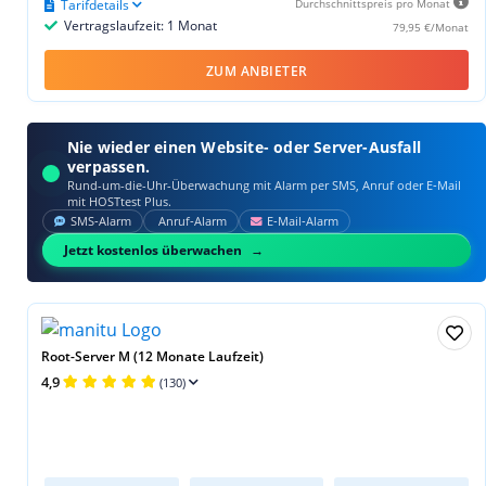
Tarifdetails
Durchschnittspreis pro Monat
Vertragslaufzeit: 1 Monat
79,95 €/Monat
ZUM ANBIETER
Nie wieder einen Website- oder Server-Ausfall
verpassen.
Rund-um-die-Uhr-Überwachung mit Alarm per SMS, Anruf oder E‑Mail
mit HOSTtest Plus.
SMS‑Alarm
Anruf‑Alarm
E‑Mail‑Alarm
Jetzt kostenlos überwachen
Root-Server M (12 Monate Laufzeit)
4,9
(130)