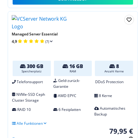
Managed Server Essential
4,9
(7)
300 GB
16 GB
8
Speicherplatz
RAM
Anzahl Kerne
Geld-zurück-
Telefonsupport
DDoS Protection
Garantie
NVMe-SSD Ceph
AMD EPYC
8 Kerne
Cluster Storage
Automatisches
RAID 10
6 Festplatten
Backup
Alle Funktionen
79,95 €