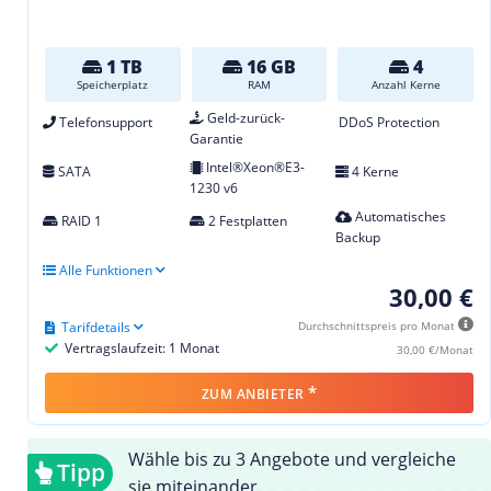
1 TB
16 GB
4
Speicherplatz
RAM
Anzahl Kerne
Geld-zurück-
Telefonsupport
DDoS Protection
Garantie
Intel®Xeon®E3-
SATA
4 Kerne
1230 v6
Automatisches
RAID 1
2 Festplatten
Backup
Alle Funktionen
30,00 €
Tarifdetails
Durchschnittspreis pro Monat
Vertragslaufzeit: 1 Monat
30,00 €/Monat
*
ZUM ANBIETER
Wähle bis zu 3 Angebote und vergleiche
Tipp
sie miteinander.