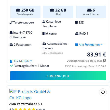
250 GB
32 GB
6
Speicherplatz
RAM
Anzahl Kerne
Kostenlose
Telefonsupport
SSD
Testphase
Intel® i7 8700
6 Kerne
RAID 1
Coffee Lake
Automatisches
2 Festplatten
Alle Funktionen
Backup
83,91 €
Exkl. Lizenzkosten
Tarifdetails
Durchschnittspreis pro Monat
Vertragslaufzeit: 1 Monat
73,99 €/Monat zzgl. Setup 119,00 €
ZUM ANGEBOT
AMD Performance S G1
4,9
(121)