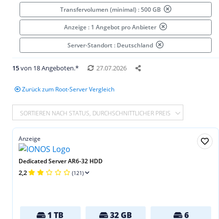
Transfervolumen (minimal) : 500 GB
Anzeige : 1 Angebot pro Anbieter
Server-Standort : Deutschland
15
von 18 Angeboten.*
27.07.2026
Zurück zum Root-Server Vergleich
SORTIEREN NACH STATUS, DURCHSCHNITTLICHER PREIS
Anzeige
Dedicated Server AR6-32 HDD
2,2
(121)
1 TB
32 GB
6