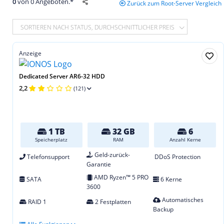
0
von 0 Angeboten.*
Zurück zum Root-Server Vergleich
SORTIEREN NACH STATUS, DURCHSCHNITTLICHER PREIS
Anzeige
Dedicated Server AR6-32 HDD
2,2
(121)
1 TB
32 GB
6
Speicherplatz
RAM
Anzahl Kerne
Geld-zurück-
Telefonsupport
DDoS Protection
Garantie
AMD Ryzen™ 5 PRO
SATA
6 Kerne
3600
Automatisches
RAID 1
2 Festplatten
Backup