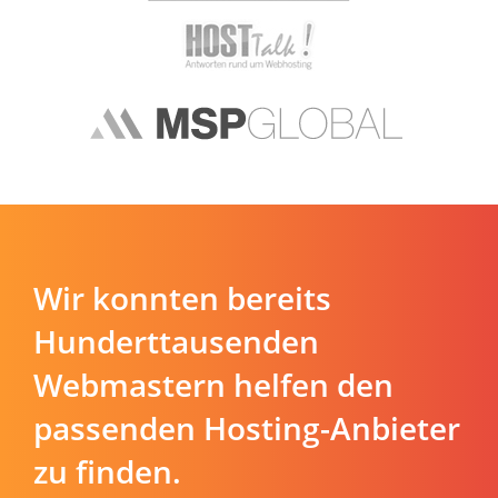
Wir konnten bereits
Hunderttausenden
Webmastern helfen den
passenden Hosting-Anbieter
zu finden.