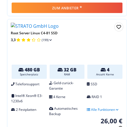
*
ZUM ANBIETER
Root Server Linux C4-81 SSD
3,3
(199)
480 GB
32 GB
4
Speicherplatz
RAM
Anzahl Kerne
Geld-zurück-
Telefonsupport
SSD
Garantie
Intel® Xeon® E3-
4 Kerne
RAID 1
1230v6
Automatisches
2 Festplatten
Alle Funktionen
Backup
26,00 €