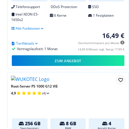
Telefonsupport
DDoS Protection
SSD
Intel XEON E5-
6 Kerne
1 Festplatten
1650v2
Alle Funktionen
16,49 €
Tarifdetails
Durchschnittspreis pro Monat
Vertragslaufzeit: 1 Monat
14,99 €/Monat zzgl. Setup 17,99 €
ZUM ANGEBOT
Root-Server PS 1000 G12 VIE
4,9
(4)
256 GB
8 GB
4
Speicherplatz
RAM
Anzahl Kerne