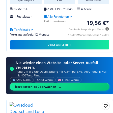
Speicherplatz
RAM
Anzahl Kerne
NVMe SSD
AMD EPYC™ 9645
4 Kerne
1 Festplatten
Alle Funktionen
19,56 €*
Exkl. Lizenzkosten
Tarifdetails
Durchschnittspreis pro Monat
Vertragslaufzeit: 12 Monate
17,90 €/Monat zzgl. Setup 19,90 €
ZUM ANGEBOT
Nie wieder einen Website- oder Server-Ausfall
verpassen.
Rund-um-die-Uhr-Überwachung mit Alarm per SMS, Anruf oder E‑Mail
mit HOSTtest Plus.
SMS‑Alarm
Anruf‑Alarm
E‑Mail‑Alarm
Jetzt kostenlos überwachen