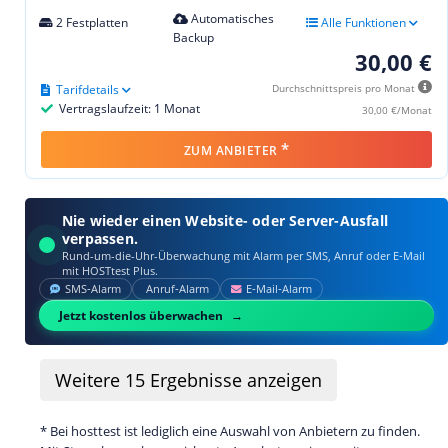
Automatisches
2 Festplatten
Alle Funktionen
Backup
30,00 €
Tarifdetails
Durchschnittspreis pro Monat
Vertragslaufzeit: 1 Monat
30,00 €/Monat
*
ZUM ANBIETER
Nie wieder einen Website- oder Server-Ausfall
verpassen.
Rund-um-die-Uhr-Überwachung mit Alarm per SMS, Anruf oder E‑Mail
mit HOSTtest Plus.
SMS‑Alarm
Anruf‑Alarm
E‑Mail‑Alarm
Jetzt kostenlos überwachen
Weitere
15
Ergebnisse anzeigen
* Bei hosttest ist lediglich eine Auswahl von Anbietern zu finden.