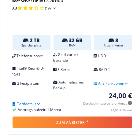
Root Server Linux C8-70 HDD
3,3
(199)
2 TB
32 GB
8
Speicherplatz
RAM
Anzahl Kerne
Geld-zurück-
Telefonsupport
HDD
Garantie
Intel® Xeon® D-
8 Kerne
RAID 1
1541
Automatisches
2 Festplatten
Alle Funktionen
Backup
24,00 €
Tarifdetails
Durchschnittspreis pro Monat
Vertragslaufzeit: 1 Monat
24,00 €/Monat
*
ZUM ANBIETER