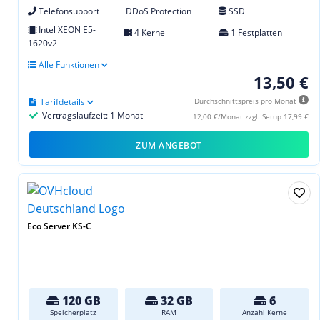
Telefonsupport
DDoS Protection
SSD
Intel XEON E5-
4 Kerne
1 Festplatten
1620v2
Alle Funktionen
13,50 €
Tarifdetails
Durchschnittspreis pro Monat
Vertragslaufzeit: 1 Monat
12,00 €/Monat zzgl. Setup 17,99 €
ZUM ANGEBOT
Eco Server KS-C
120 GB
32 GB
6
Speicherplatz
RAM
Anzahl Kerne