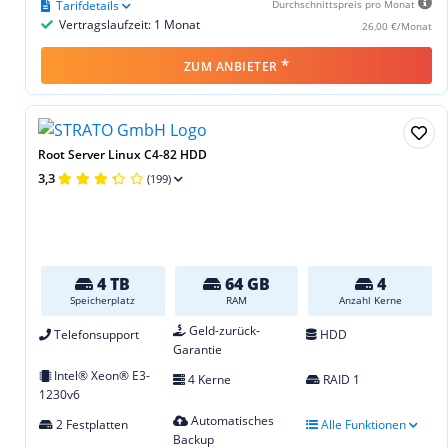
Tarifdetails
Durchschnittspreis pro Monat
Vertragslaufzeit: 1 Monat
26,00 €/Monat
*
ZUM ANBIETER
Root Server Linux C4-82 HDD
3,3
(199)
4 TB
64 GB
4
Speicherplatz
RAM
Anzahl Kerne
Geld-zurück-
Telefonsupport
HDD
Garantie
Intel® Xeon® E3-
4 Kerne
RAID 1
1230v6
Automatisches
2 Festplatten
Alle Funktionen
Backup