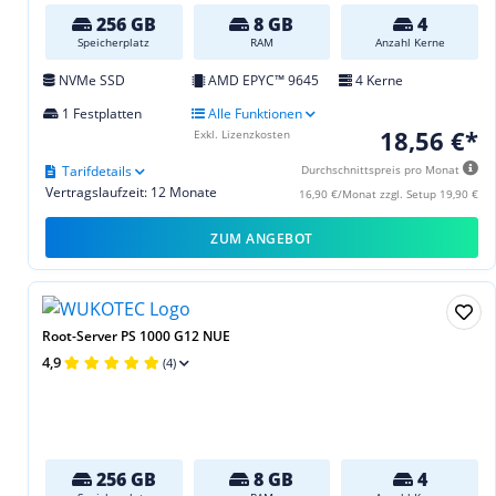
256 GB
8 GB
4
Speicherplatz
RAM
Anzahl Kerne
NVMe SSD
AMD EPYC™ 9645
4 Kerne
1 Festplatten
Alle Funktionen
18,56 €*
Exkl. Lizenzkosten
Tarifdetails
Durchschnittspreis pro Monat
Vertragslaufzeit: 12 Monate
16,90 €/Monat zzgl. Setup 19,90 €
ZUM ANGEBOT
Root-Server PS 1000 G12 NUE
4,9
(4)
256 GB
8 GB
4