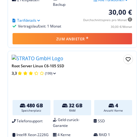
Backup
30,00 €
Tarifdetails
Durchschnittspreis pro Monat
Vertragslaufzeit: 1 Monat
30,00 €/Monat
*
ZUM ANBIETER
Root Server Linux C6-105 SSD
3,3
(199)
480 GB
32 GB
4
Speicherplatz
RAM
Anzahl Kerne
Geld-zurück-
Telefonsupport
SSD
Garantie
Intel® Xeon 2226G
4 Kerne
RAID 1