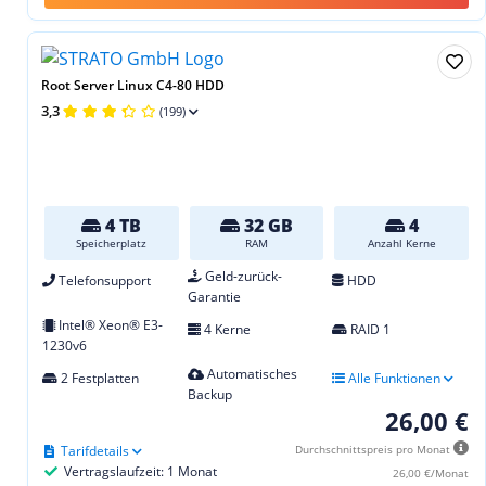
Root Server Linux C4-80 HDD
3,3
(199)
4 TB
32 GB
4
Speicherplatz
RAM
Anzahl Kerne
Geld-zurück-
Telefonsupport
HDD
Garantie
Intel® Xeon® E3-
4 Kerne
RAID 1
1230v6
Automatisches
2 Festplatten
Alle Funktionen
Backup
26,00 €
Tarifdetails
Durchschnittspreis pro Monat
Vertragslaufzeit: 1 Monat
26,00 €/Monat