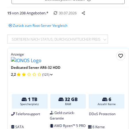
15
von 208 Angeboten.*
30.07.2026
Zurück zum Root-Server Vergleich
SORTIEREN NACH STATUS, DURCHSCHNITTLICHER PREIS
Anzeige
Dedicated Server AR6-32 HDD
2,2
(121)
1 TB
32 GB
6
Speicherplatz
RAM
Anzahl Kerne
Geld-zurück-
Telefonsupport
DDoS Protection
Garantie
AMD Ryzen™ 5 PRO
SATA
6 Kerne