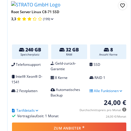
Root Server Linux C8-71 SSD
3,3
(199)
240 GB
32 GB
8
Speicherplatz
RAM
Anzahl Kerne
Geld-zurück-
Telefonsupport
SSD
Garantie
Intel® Xeon® D-
8 Kerne
RAID 1
1541
Automatisches
2 Festplatten
Alle Funktionen
Backup
24,00 €
Tarifdetails
Durchschnittspreis pro Monat
Vertragslaufzeit: 1 Monat
24,00 €/Monat
*
ZUM ANBIETER