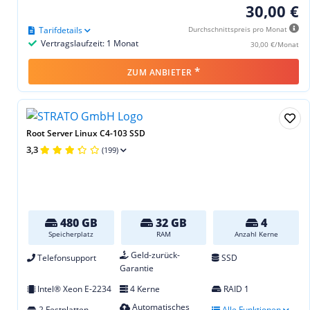
30,00 €
Tarifdetails
Durchschnittspreis pro Monat
Vertragslaufzeit: 1 Monat
30,00 €/Monat
*
ZUM ANBIETER
Root Server Linux C4-103 SSD
3,3
(199)
480 GB
32 GB
4
Speicherplatz
RAM
Anzahl Kerne
Geld-zurück-
Telefonsupport
SSD
Garantie
Intel® Xeon E-2234
4 Kerne
RAID 1
Automatisches
2 Festplatten
Alle Funktionen