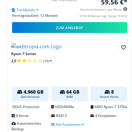
59,56 €*
Tarifdetails
Durchschnittspreis pro Monat
Vertragslaufzeit: 12 Monate
57,90 €/Monat zzgl. Setup 19,90 €
ZUM ANGEBOT
Ryzen 7 Server
2,0
(10)
4.960 GB
64 GB
8
Speicherplatz
RAM
Anzahl Kerne
DDoS Protection
HDD/NVMe
AMD Ryzen 7 3700x
8 Kerne
RAID 0
4 Festplatten
Automatisches
Alle Funktionen
Backup