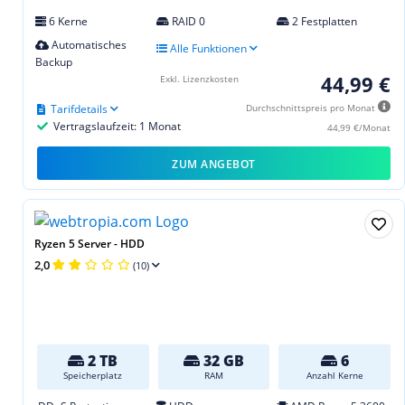
6 Kerne
RAID 0
2 Festplatten
Automatisches
Alle Funktionen
Backup
44,99 €
Exkl. Lizenzkosten
Tarifdetails
Durchschnittspreis pro Monat
Vertragslaufzeit: 1 Monat
44,99 €/Monat
ZUM ANGEBOT
Ryzen 5 Server - HDD
2,0
(10)
2 TB
32 GB
6
Speicherplatz
RAM
Anzahl Kerne