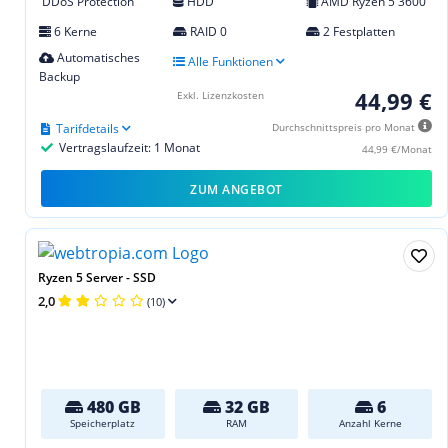
DDoS Protection
HDD
AMD Ryzen 5 3600
6 Kerne
RAID 0
2 Festplatten
Automatisches
Alle Funktionen
Backup
44,99 €
Exkl. Lizenzkosten
Tarifdetails
Durchschnittspreis pro Monat
Vertragslaufzeit: 1 Monat
44,99 €/Monat
ZUM ANGEBOT
Ryzen 5 Server - SSD
2,0
(10)
480 GB
32 GB
6
Speicherplatz
RAM
Anzahl Kerne