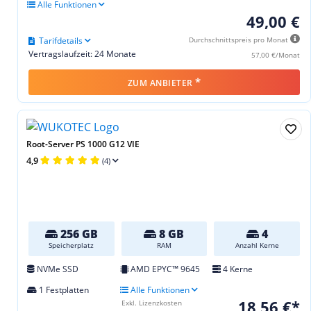
Alle Funktionen
49,00 €
Tarifdetails
Durchschnittspreis pro Monat
Vertragslaufzeit: 24 Monate
57,00 €/Monat
*
ZUM ANBIETER
Root-Server PS 1000 G12 VIE
4,9
(4)
256 GB
8 GB
4
Speicherplatz
RAM
Anzahl Kerne
NVMe SSD
AMD EPYC™ 9645
4 Kerne
1 Festplatten
Alle Funktionen
18,56 €*
Exkl. Lizenzkosten