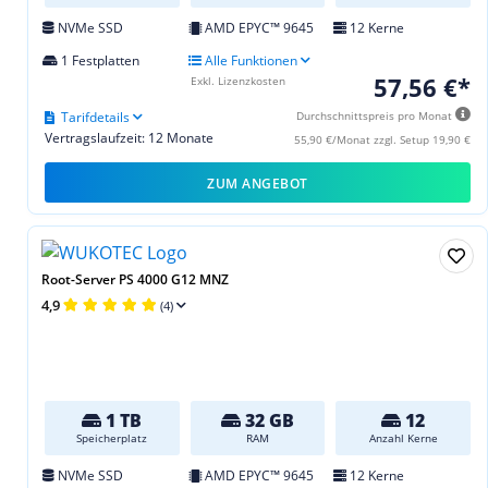
NVMe SSD
AMD EPYC™ 9645
12 Kerne
1 Festplatten
Alle Funktionen
57,56 €*
Exkl. Lizenzkosten
Tarifdetails
Durchschnittspreis pro Monat
Vertragslaufzeit: 12 Monate
55,90 €/Monat zzgl. Setup 19,90 €
ZUM ANGEBOT
Root-Server PS 4000 G12 MNZ
4,9
(4)
1 TB
32 GB
12
Speicherplatz
RAM
Anzahl Kerne
NVMe SSD
AMD EPYC™ 9645
12 Kerne