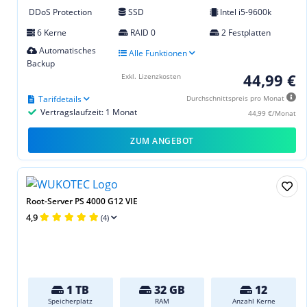
DDoS Protection
SSD
Intel i5-9600k
6 Kerne
RAID 0
2 Festplatten
Automatisches
Alle Funktionen
Backup
44,99 €
Exkl. Lizenzkosten
Tarifdetails
Durchschnittspreis pro Monat
Vertragslaufzeit: 1 Monat
44,99 €/Monat
ZUM ANGEBOT
Root-Server PS 4000 G12 VIE
4,9
(4)
1 TB
32 GB
12
Speicherplatz
RAM
Anzahl Kerne