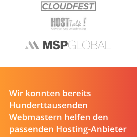
Wir konnten bereits
Hunderttausenden
Webmastern helfen den
passenden Hosting-Anbieter