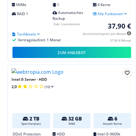
NVMe
1
4 Kerne
Automatisches
RAID 1
Alle Funktionen
Backup
37,90 €
Exkl. Lizenzkosten
Tarifdetails
Durchschnittspreis pro Monat
Vertragslaufzeit: 1 Monat
37,90 €/Monat
ZUM ANGEBOT
Intel i5 Server - HDD
2,0
(10)
2 TB
32 GB
6
Speicherplatz
RAM
Anzahl Kerne
DDoS Protection
HDD
Intel i5-9600k