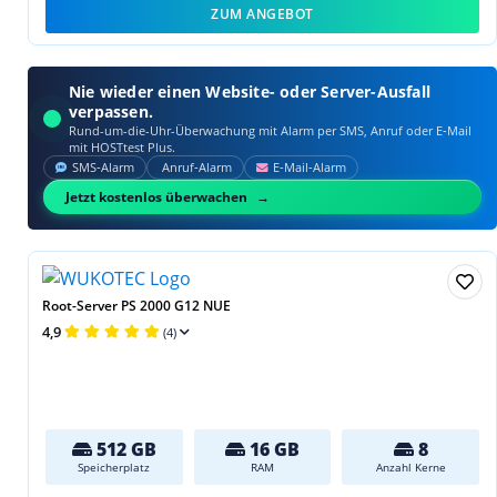
ZUM ANGEBOT
Nie wieder einen Website- oder Server-Ausfall
verpassen.
Rund-um-die-Uhr-Überwachung mit Alarm per SMS, Anruf oder E‑Mail
mit HOSTtest Plus.
SMS‑Alarm
Anruf‑Alarm
E‑Mail‑Alarm
Jetzt kostenlos überwachen
Root-Server PS 2000 G12 NUE
4,9
(4)
512 GB
16 GB
8
Speicherplatz
RAM
Anzahl Kerne