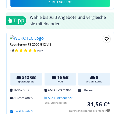
ZUM ANGEBOT
Wähle bis zu 3 Angebote und vergleiche
Tipp
sie miteinander.
Root-Server PS 2000 G12 VIE
4,9
(4)
512 GB
16 GB
8
Speicherplatz
RAM
Anzahl Kerne
NVMe SSD
AMD EPYC™ 9645
8 Kerne
1 Festplatten
Alle Funktionen
31,56 €*
Exkl. Lizenzkosten
Tarifdetails
Durchschnittspreis pro Monat