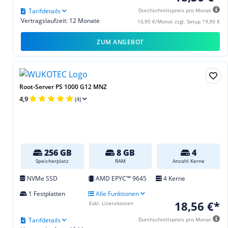
Tarifdetails
Durchschnittspreis pro Monat
Vertragslaufzeit: 12 Monate
16,90 €/Monat zzgl. Setup 19,90 €
ZUM ANGEBOT
Root-Server PS 1000 G12 MNZ
4,9
(4)
256 GB
8 GB
4
Speicherplatz
RAM
Anzahl Kerne
NVMe SSD
AMD EPYC™ 9645
4 Kerne
1 Festplatten
Alle Funktionen
18,56 €*
Exkl. Lizenzkosten
Tarifdetails
Durchschnittspreis pro Monat