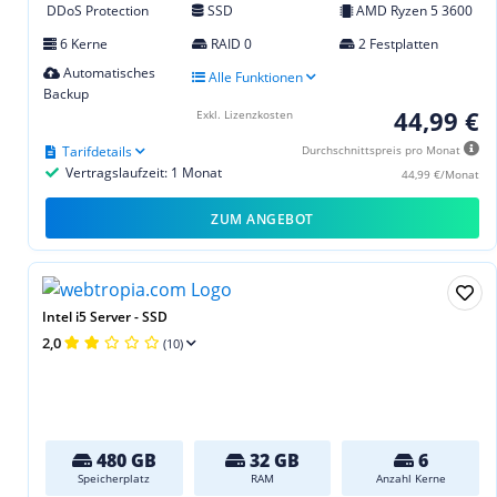
DDoS Protection
SSD
AMD Ryzen 5 3600
6 Kerne
RAID 0
2 Festplatten
Automatisches
Alle Funktionen
Backup
44,99 €
Exkl. Lizenzkosten
Tarifdetails
Durchschnittspreis pro Monat
Vertragslaufzeit: 1 Monat
44,99 €/Monat
ZUM ANGEBOT
Intel i5 Server - SSD
2,0
(10)
480 GB
32 GB
6
Speicherplatz
RAM
Anzahl Kerne