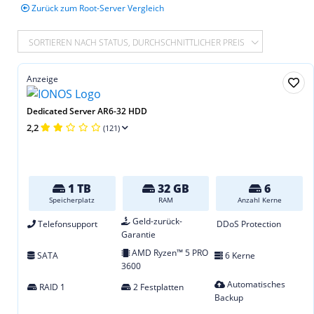
Zurück zum Root-Server Vergleich
SORTIEREN NACH STATUS, DURCHSCHNITTLICHER PREIS
Anzeige
Dedicated Server AR6-32 HDD
2,2
(121)
1 TB
32 GB
6
Speicherplatz
RAM
Anzahl Kerne
Geld-zurück-
Telefonsupport
DDoS Protection
Garantie
AMD Ryzen™ 5 PRO
SATA
6 Kerne
3600
Automatisches
RAID 1
2 Festplatten
Backup