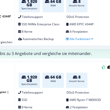
1.920
64 GB
8
GB
RAM
Anzahl Kerne
Speicherplatz
C 4344P
Telefonsupport
DDoS Protection
SSD NVMe Enterprise Class
AMD EPYC 4344P
8 Kerne
6 Festplatten
Automatisches Backup
Alle Funktionen
ergleichen
bis zu 3 Angebote und vergleiche sie miteinander.
1.920
64 GB
8
GB
RAM
Anzahl Kerne
Speicherplatz
yzen |
Telefonsupport
DDoS Protection
SSD
AMD Ryzen 7 9800X3D
8 Kerne
2 Festplatten