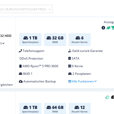
US, DURCHSCHNITTLICHER PREIS
Anzeig
6-32 HDD
1 TB
32 GB
6
Speicherplatz
RAM
Anzahl Kerne
1)
Telefonsupport
Geld-zurück-Garantie
DDoS Protection
SATA
AMD Ryzen™ 5 PRO 3600
6 Kerne
RAID 1
2 Festplatten
Automatisches Backup
Alle Funktionen
ergleichen
1 TB
64 GB
12
Speicherplatz
RAM
Anzahl Kerne