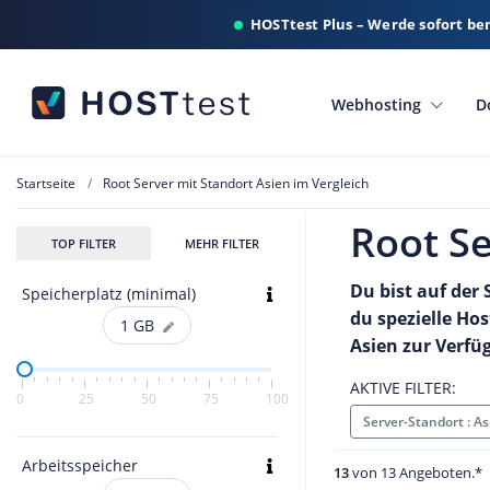
HOSTtest Plus – Werde sofort be
Webhosting
D
Startseite
Root Server mit Standort Asien im Vergleich
Root Se
TOP FILTER
MEHR FILTER
Du bist auf der 
Speicherplatz (minimal)
du spezielle Ho
1
GB
Asien zur Verfü
AKTIVE FILTER:
0
25
50
75
100
Server-Standort : A
Arbeitsspeicher
13
von 13 Angeboten.*