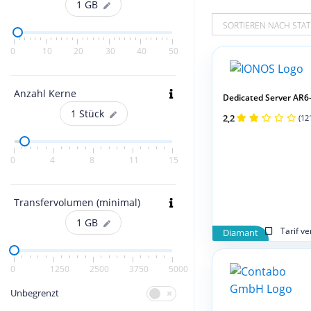
1
GB
SORTIEREN NACH STAT
0
10
20
30
40
50
Anzahl Kerne
Dedicated Server AR
1
Stück
2,2
(12
0
4
8
11
15
Transfervolumen (minimal)
1
GB
Tarif v
Diamant
0
1250
2500
3750
5000
Unbegrenzt