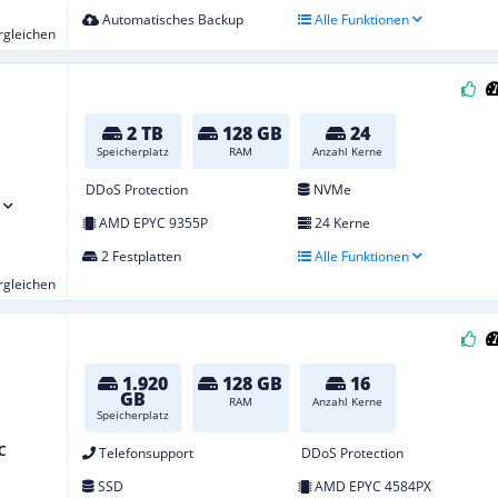
Automatisches Backup
Alle Funktionen
ergleichen
2 TB
128 GB
24
Speicherplatz
RAM
Anzahl Kerne
DDoS Protection
NVMe
AMD EPYC 9355P
24 Kerne
2 Festplatten
Alle Funktionen
ergleichen
1.920
128 GB
16
GB
RAM
Anzahl Kerne
Speicherplatz
C
Telefonsupport
DDoS Protection
SSD
AMD EPYC 4584PX