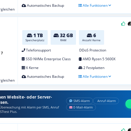
Automatisches Backup
Alle Funktionen
ergleichen
1 TB
32 GB
6
Speicherplatz
RAM
Anzahl Kerne
Telefonsupport
DDoS Protection
 7
SSD NVMe Enterprise Class
AMD Ryzen 5 5600X
6 Kerne
2 Festplatten
Automatisches Backup
Alle Funktionen
ergleichen
nen Website- oder Server-
SMS‑Alarm
Anruf‑Alarm
ssen.
berwachung mit Alarm per SMS, Anruf
E‑Mail‑Alarm
STtest Plus.