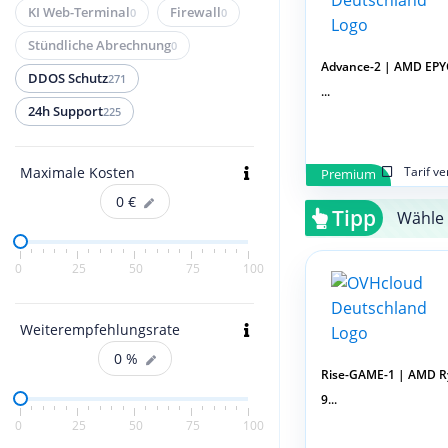
KI Web-Terminal
Firewall
0
0
Stündliche Abrechnung
0
Advance-2 | AMD EPY
DDOS Schutz
271
...
24h Support
225
Tarif v
Maximale Kosten
Premium
0
€
Tipp
Wähle 
0
25
50
75
100
Weiterempfehlungsrate
0
%
Rise-GAME-1 | AMD R
9...
0
25
50
75
100