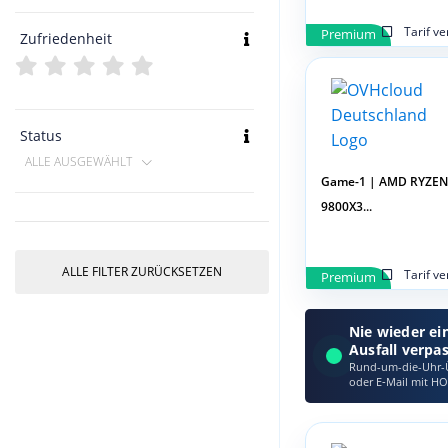
Tarif v
Premium
Zufriedenheit
Status
ALLE AUSGEWÄHLT
Game-1 | AMD RYZEN
9800X3...
ALLE FILTER ZURÜCKSETZEN
Tarif v
Premium
Nie wieder ei
Ausfall verpa
Rund-um-die-Uhr-Ü
oder E‑Mail mit HO