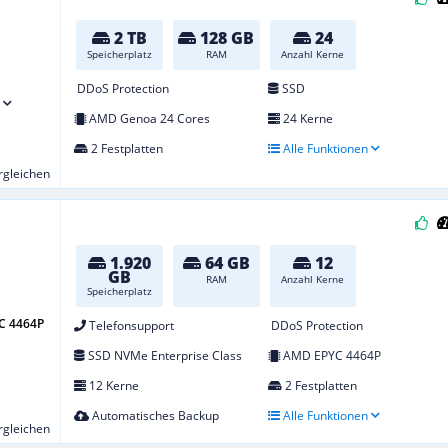
2 TB
128 GB
24
Speicherplatz
RAM
Anzahl Kerne
DDoS Protection
SSD
AMD Genoa 24 Cores
24 Kerne
2 Festplatten
Alle Funktionen
ergleichen
1.920
64 GB
12
GB
RAM
Anzahl Kerne
Speicherplatz
C 4464P
Telefonsupport
DDoS Protection
SSD NVMe Enterprise Class
AMD EPYC 4464P
12 Kerne
2 Festplatten
Automatisches Backup
Alle Funktionen
ergleichen