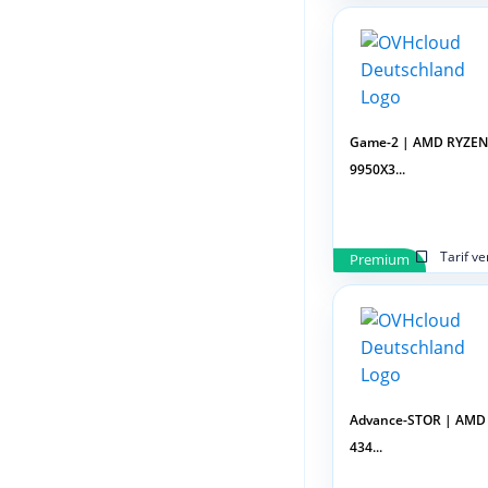
Game-2 | AMD RYZEN
9950X3...
Tarif v
Premium
Advance-STOR | AMD
434...