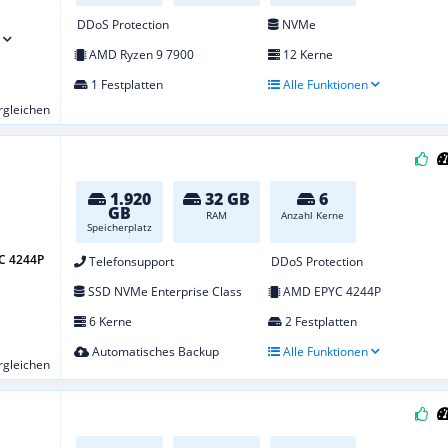
DDoS Protection
NVMe
AMD Ryzen 9 7900
12 Kerne
1 Festplatten
Alle Funktionen
ergleichen
1.920
32 GB
6
GB
RAM
Anzahl Kerne
Speicherplatz
C 4244P
Telefonsupport
DDoS Protection
SSD NVMe Enterprise Class
AMD EPYC 4244P
6 Kerne
2 Festplatten
Automatisches Backup
Alle Funktionen
ergleichen