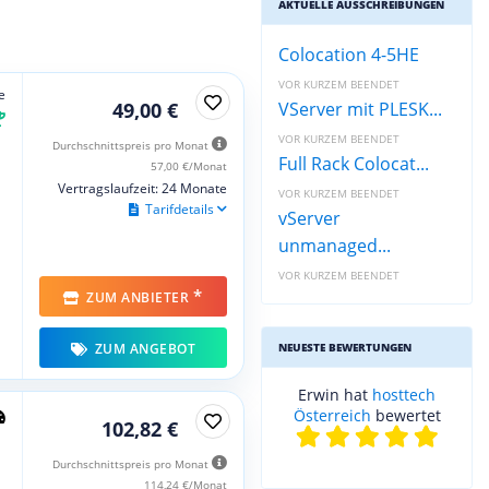
AKTUELLE AUSSCHREIBUNGEN
Colocation 4-5HE
VOR KURZEM BEENDET
e
49,00 €
VServer mit PLESK...
VOR KURZEM BEENDET
Durchschnittspreis pro Monat
Full Rack Colocat...
57,00 €/Monat
Vertragslaufzeit: 24 Monate
VOR KURZEM BEENDET
Tarifdetails
vServer
unmanaged...
VOR KURZEM BEENDET
*
ZUM ANBIETER
ZUM ANGEBOT
NEUESTE BEWERTUNGEN
Erwin hat
hosttech
Österreich
bewertet
102,82 €
Durchschnittspreis pro Monat
114,24 €/Monat