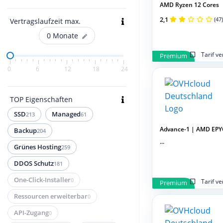
AMD Ryzen 12 Cores
2,1
(47)
Vertragslaufzeit max.
0
Monate
Tarif v
Premium
0
6
12
18
24
TOP Eigenschaften
SSD
Managed
213
61
Advance-1 | AMD EPY
Backup
204
...
Grünes Hosting
259
DDOS Schutz
181
One-Click-Installer
0
Tarif v
Premium
Ressourcen erweiterbar
0
API-Zugang
0