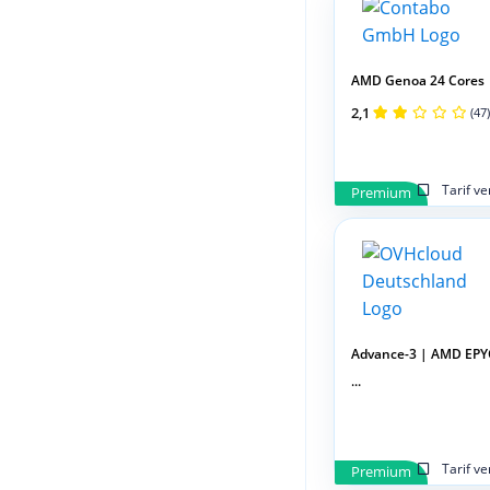
AMD Genoa 24 Cores
2,1
(47)
Tarif v
Premium
Advance-3 | AMD EPY
...
Tarif v
Premium