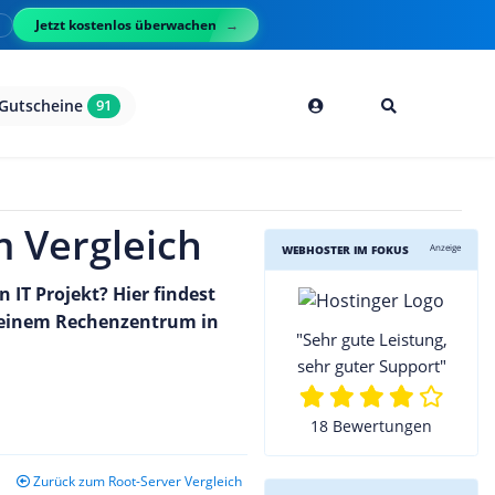
Jetzt kostenlos überwachen
l
Gutscheine
91
m Vergleich
Anzeige
WEBHOSTER IM FOKUS
 IT Projekt? Hier findest
in einem Rechenzentrum in
"Sehr gute Leistung,
sehr guter Support"
18 Bewertungen
Zurück zum Root-Server Vergleich