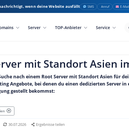
nachrichtigt, wenn deine Website ausfällt
SMS
Anruf
E-Mai
omains
Server
TOP-Anbieter
Service
rver mit Standort Asien i
Suche nach einem Root Server mit Standort Asien für dein
sting Angebote, bei denen du einen dedizierten Server 
gung gestellt bekommst:
sien
30.07.2026
Ergebnisse teilen