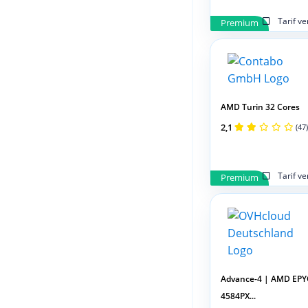
Tarif v
Premium
AMD Turin 32 Cores
2,1
(47)
Tarif v
Premium
Advance-4 | AMD EPY
4584PX...