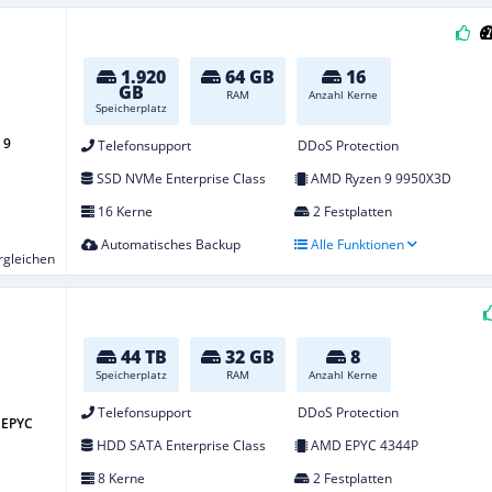
1.920
64 GB
16
GB
RAM
Anzahl Kerne
Speicherplatz
 9
Telefonsupport
DDoS Protection
SSD NVMe Enterprise Class
AMD Ryzen 9 9950X3D
16 Kerne
2 Festplatten
Automatisches Backup
Alle Funktionen
ergleichen
44 TB
32 GB
8
Speicherplatz
RAM
Anzahl Kerne
Telefonsupport
DDoS Protection
 EPYC
HDD SATA Enterprise Class
AMD EPYC 4344P
8 Kerne
2 Festplatten