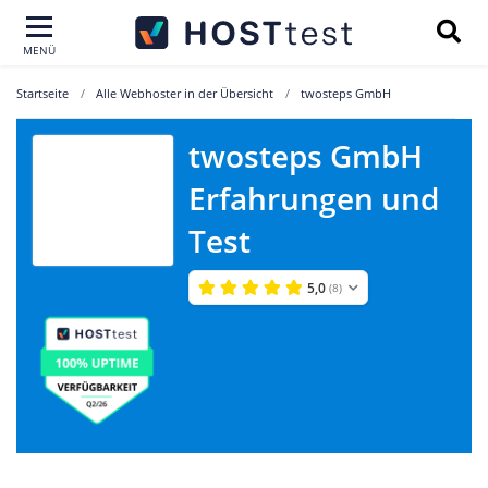
MENÜ
Startseite
Alle Webhoster in der Übersicht
twosteps GmbH
twosteps GmbH
twosteps
Erfahrungen und
GmbH
Test
5,0
(8)