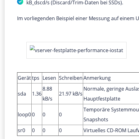
kB_dscd/s (Discard/Trim-Daten bei SSDs).
Im vorliegenden Beispiel einer Messung auf einem Ub
Gerät
tps
Lesen
Schreiben
Anmerkung
8.88
Normale, geringe Ausla
sda
1.36
21.97 kB/s
kB/s
Hauptfestplatte
Temporäre Systemmount
loop0
0
0
0
Snapshots
sr0
0
0
0
Virtuelles CD-ROM Lauf