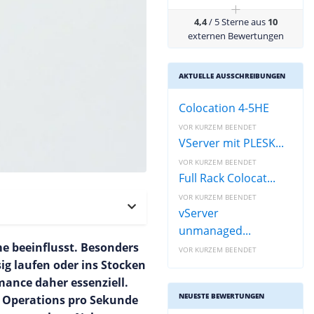
+
4,4
/ 5 Sterne aus
10
externen Bewertungen
AKTUELLE AUSSCHREIBUNGEN
Colocation 4-5HE
VOR KURZEM BEENDET
VServer mit PLESK...
VOR KURZEM BEENDET
Full Rack Colocat...
VOR KURZEM BEENDET
vServer
unmanaged...
me beeinflusst. Besonders
VOR KURZEM BEENDET
ig laufen oder ins Stocken
mance daher essenziell.
NEUESTE BEWERTUNGEN
t Operations pro Sekunde