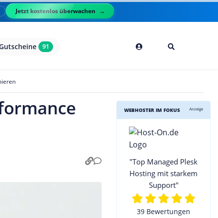
Jetzt kostenlos überwachen
l
Gutscheine
91
mieren
erformance
Anzeige
WEBHOSTER IM FOKUS
"Top Managed Plesk
Hosting mit starkem
Support"
39 Bewertungen