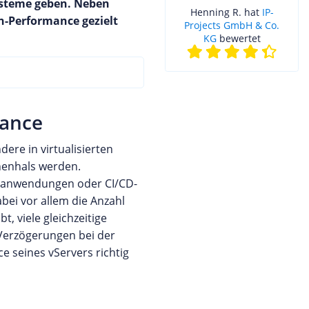
systeme geben. Neben
Henning R. hat
IP-
n-Performance gezielt
Projects GmbH & Co.
KG
bewertet
mance
dere in virtualisierten
henhals werden.
Webanwendungen oder CI/CD-
bei vor allem die Anzahl
, viele gleichzeitige
 Verzögerungen bei der
 seines vServers richtig