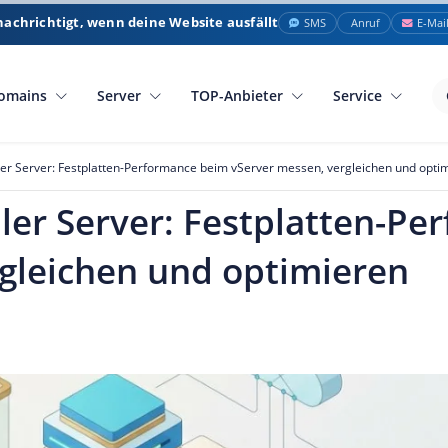
nachrichtigt, wenn deine Website ausfällt
SMS
Anruf
E-Mai
omains
Server
TOP-Anbieter
Service
ller Server: Festplatten-Performance beim vServer messen, vergleichen und opti
ller Server: Festplatten-P
gleichen und optimieren