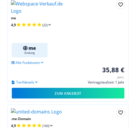
me
4,9
(22)
me
Endung
Alle Funktionen
35,88 €
jährl.
Tarifdetails
Vertragslaufzeit: 1 Jahr
ZUM ANGEBOT
.me-Domain
4,9
(160)