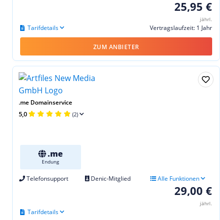
25,95 €
jährl.
Tarifdetails
Vertragslaufzeit: 1 Jahr
ZUM ANBIETER
.me Domainservice
5,0
(2)
.me
Endung
Telefonsupport
Denic-Mitglied
Alle Funktionen
29,00 €
jährl.
Tarifdetails