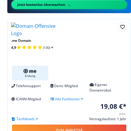
Jetzt kostenlos überwachen
.me Domain
4,9
(130)
me
Endung
Eigener
Telefonsupport
Denic-Mitglied
Domainrobot
ICANN-Mitglied
Alle Funktionen
19,08 €*
jährl.
Tarifdetails
Vertragslaufzeit: 1 Jahr
ZUM ANBIETER