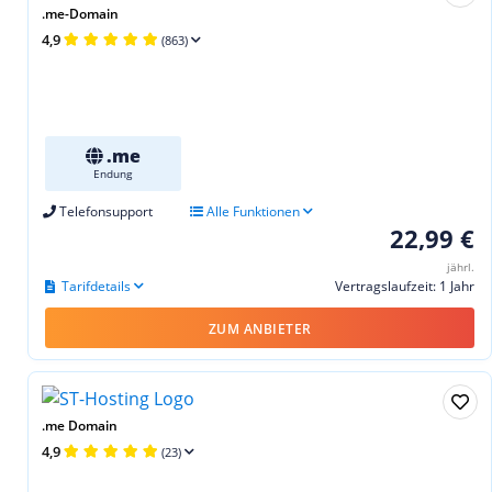
.me-Domain
4,9
(863)
.me
Endung
Telefonsupport
Alle Funktionen
22,99 €
jährl.
Tarifdetails
Vertragslaufzeit: 1 Jahr
ZUM ANBIETER
.me Domain
4,9
(23)