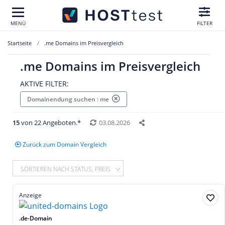
MENÜ
FILTER
Startseite
.me Domains im Preisvergleich
.me Domains im Preisvergleich
AKTIVE FILTER:
Domainendung suchen : me
15
von 22 Angeboten.*
03.08.2026
Zurück zum Domain Vergleich
SORTIEREN NACH STATUS, PREIS
Anzeige
.de-Domain