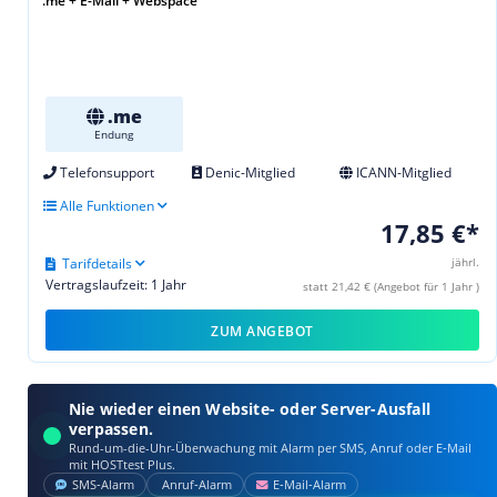
.me + E-Mail + Webspace
.me
Endung
Telefonsupport
Denic-Mitglied
ICANN-Mitglied
Alle Funktionen
17,85 €*
Tarifdetails
jährl.
Vertragslaufzeit: 1 Jahr
statt 21,42 € (Angebot für 1 Jahr )
ZUM ANGEBOT
Nie wieder einen Website- oder Server-Ausfall
verpassen.
Rund-um-die-Uhr-Überwachung mit Alarm per SMS, Anruf oder E‑Mail
mit HOSTtest Plus.
SMS‑Alarm
Anruf‑Alarm
E‑Mail‑Alarm