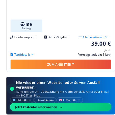
me
Endung
Telefonsupport
Denic-Mitglied
Alle Funktionen
39,00 €
jährl.
Tarifdetails
Vertragslaufzeit: 1 Jahr
*
ZUM ANBIETER
Nie wieder einen Website- oder Server-Ausfall
verpassen.
Rund-um-die-Uhr-Überwachung mit Alarm per SMS, Anruf oder E‑Mail
mit HOSTtest Plus.
SMS‑Alarm
Anruf‑Alarm
E‑Mail‑Alarm
Jetzt kostenlos überwachen