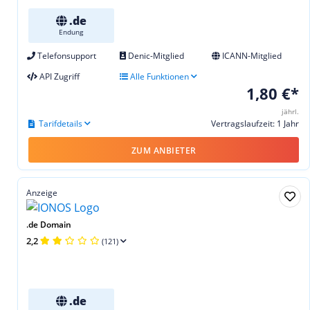
.de
Endung
Telefonsupport
Denic-Mitglied
ICANN-Mitglied
API Zugriff
Alle Funktionen
1,80 €*
jährl.
Tarifdetails
Vertragslaufzeit: 1 Jahr
ZUM ANBIETER
Anzeige
.de Domain
2,2
(121)
.de