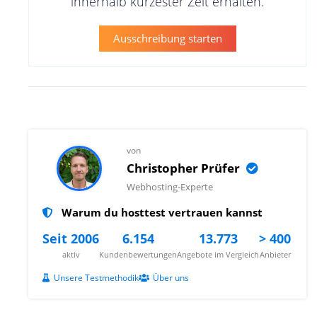
innerhalb kürzester Zeit erhalten.
Ausschreibung starten
von
Christopher Prüfer
Webhosting-Experte
Warum du hosttest vertrauen kannst
Seit 2006
6.154
13.773
> 400
aktiv
Kundenbewertungen
Angebote im Vergleich
Anbieter
Unsere Testmethodik
Über uns