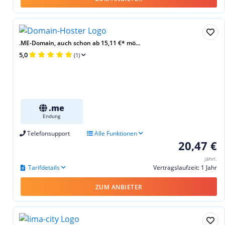
.ME-Domain, auch schon ab 15,11 €* mö...
5,0
(1)
.me
Endung
Telefonsupport
Alle Funktionen
20,47 €
jährl.
Tarifdetails
Vertragslaufzeit: 1 Jahr
ZUM ANBIETER