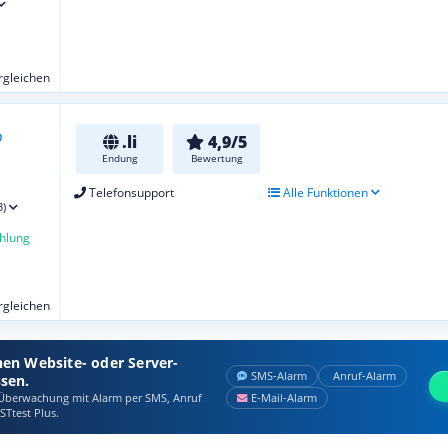
ergleichen
.li
4,9/5
Endung
Bewertung
Telefonsupport
Alle Funktionen
3)
hlung
ergleichen
nen Website- oder Server-
SMS‑Alarm
Anruf‑Alarm
ssen.
berwachung mit Alarm per SMS, Anruf
E‑Mail‑Alarm
STtest Plus.