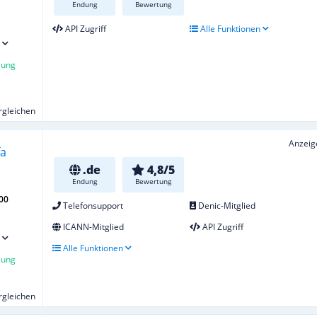
Endung
Bewertung
API Zugriff
Alle Funktionen
lung
ergleichen
Anzeig
.de
4,8/5
Endung
Bewertung
00
Telefonsupport
Denic-Mitglied
ICANN-Mitglied
API Zugriff
Alle Funktionen
lung
ergleichen