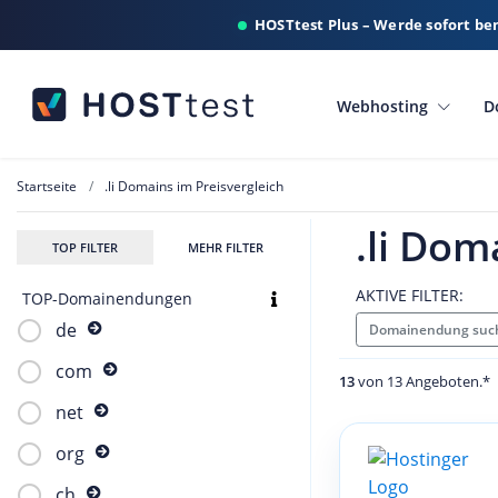
HOSTtest Plus – Werde sofort be
Webhosting
D
Startseite
.li Domains im Preisvergleich
.li Dom
TOP FILTER
MEHR FILTER
AKTIVE FILTER:
TOP-Domainendungen
de
Domainendung such
com
13
von 13 Angeboten.*
net
org
ch