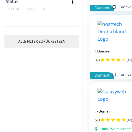
Status
Tarif v
Diamant
ALLE AUSGEWÄHLT
ALLE FILTER ZURÜCKSETZEN
li Domain
3,8
(12)
Tarif v
Diamant
.li-Domain
5,0
(18)
100%
Weiterempfe