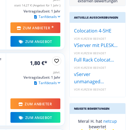
externen Bewertungen
statt 14,27 € (Angebot für 1 Jahr )
Vertragslaufzeit: 1 Jahr
Tarifdetails
AKTUELLE AUSSCHREIBUNGEN
*
ZUM ANBIETER
Colocation 4-5HE
VOR KURZEM BEENDET
ZUM ANGEBOT
VServer mit PLESK...
VOR KURZEM BEENDET
e
Full Rack Colocat...
1,80 €*
VOR KURZEM BEENDET
jährl.
vServer
Vertragslaufzeit: 1 Jahr
unmanaged...
Tarifdetails
VOR KURZEM BEENDET
ZUM ANBIETER
NEUESTE BEWERTUNGEN
ZUM ANGEBOT
Meral H. hat
netcup
bewertet