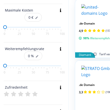
Maximale Kosten
0
€
.de-Domain
4,9
(13
0
25
50
75
100
98%
Weiterempfeh
Weiterempfehlungsrate
Tarif v
Diamant
0
%
0
25
50
75
100
.de Domain
Zufriedenheit
3,3
(19