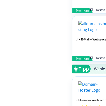
Tarif v
Premium
.li + E-Mail + Webspac
Tarif v
Premium
Tipp
Wähle 
.LI-Domain, auch schon