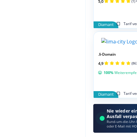
5,0
(1)
Tarif v
Diamant
.li-Domain
4,9
(86
100%
Weiterempfe
Tarif v
Diamant
Nie wieder ei
Ausfall verpa
Rund-um-die-Uhr-Ü
oder E‑Mail mit HO