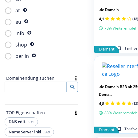
.de Domain
at
4,1
(18)
eu
78% Weiterempfeh
info
shop
Tarif v
Diamant
berlin
Domainendung suchen
.de Domain B2B ab 25
Doma...
4,8
(12)
TOP Eigenschaften
83% Weiterempfeh
DNS edit.
5531
Tarif v
Diamant
Name Server inkl.
5569