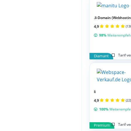
.li-Domain (Webhostin
4,9
(13
98%
Weiterempfeh
Tarif v
Diamant
li
4,9
(22)
100%
Weiterempfe
Tarif v
Premium