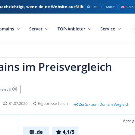
nachrichtigt, wenn deine Website ausfällt
SMS
Anruf
E-Mai
omains
Server
TOP-Anbieter
Service
ains im Preisvergleich
en : li
31.07.2026
Ergebnisse teilen
Zurück zum Domain Vergleich
Anzeig
.de
4,1/5