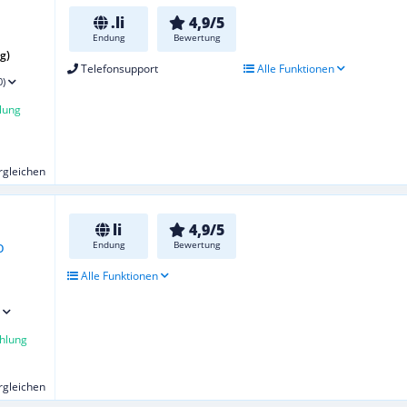
.li
4,9/5
Endung
Bewertung
g)
Telefonsupport
Alle Funktionen
0)
lung
ergleichen
li
4,9/5
Endung
Bewertung
Alle Funktionen
hlung
ergleichen