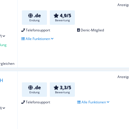
Anzeig
.de
4,9/5
Endung
Bewertung
Telefonsupport
Denic-Mitglied
7)
Alle Funktionen
lung
ergleichen
Anzeig
.de
3,3/5
Endung
Bewertung
Telefonsupport
Alle Funktionen
8)