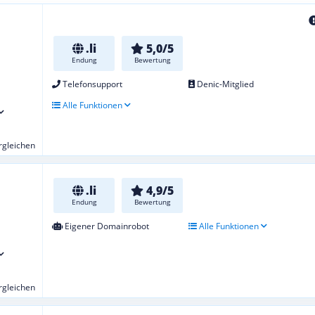
.li
5,0/5
Endung
Bewertung
Telefonsupport
Denic-Mitglied
Alle Funktionen
ergleichen
.li
4,9/5
Endung
Bewertung
Eigener Domainrobot
Alle Funktionen
ergleichen