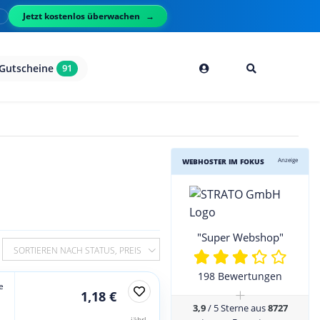
Jetzt kostenlos überwachen
l
Gutscheine
91
Anzeige
WEBHOSTER IM FOKUS
"Super Webshop"
SORTIEREN NACH STATUS, PREIS
198 Bewertungen
e
+
1,18 €
3,9
/ 5 Sterne aus
8727
jährl.