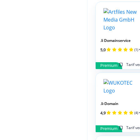
.li Domainservice
5,0
(1)
Tarif v
Premium
.li-Domain
4,9
(4)
Tarif v
Premium