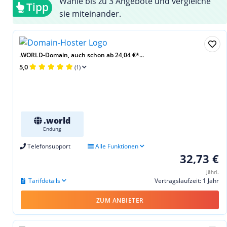
Wähle bis zu 3 Angebote und vergleiche
Tipp
sie miteinander.
.WORLD-Domain, auch schon ab 24,04 €*...
5,0
(1)
.world
Endung
Telefonsupport
Alle Funktionen
32,73 €
jährl.
Tarifdetails
Vertragslaufzeit: 1 Jahr
ZUM ANBIETER