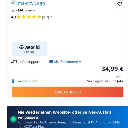
.world-Domain
4,9
(863)
.world
Endung
Telefonsupport
Alle Funktionen
34,99 €
jährl.
Tarifdetails
Vertragslaufzeit: 1 Jahr
ZUM ANBIETER
Nie wieder einen Website- oder Server-Ausfall
verpassen.
Rund-um-die-Uhr-Überwachung mit Alarm per SMS, Anruf oder E‑Mail
mit HOSTtest Plus.