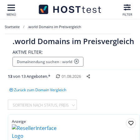
MENÜ
FILTER
Startseite
.world Domains im Preisvergleich
.world Domains im Preisvergleich
AKTIVE FILTER:
Domainendung suchen : world
13
von 13 Angeboten.*
01.08.2026
Zurück zum Domain Vergleich
SORTIEREN NACH STATUS, PREIS
Anzeige