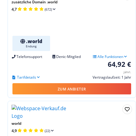
zusätzliche Domain .world
4,7
(672)
.world
Endung
Telefonsupport
Denic-Mitglied
Alle Funktionen
64,92 €
jährl.
Tarifdetails
Vertragslaufzeit: 1 Jahr
ZUM ANBIETER
world
4,9
(22)