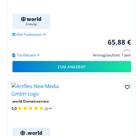
world
Endung
Alle Funktionen
65,88 €
jährl.
Tarifdetails
Vertragslaufzeit: 1 Jahr
ZUM ANGEBOT
.world Domainservice
5,0
(2)
.world