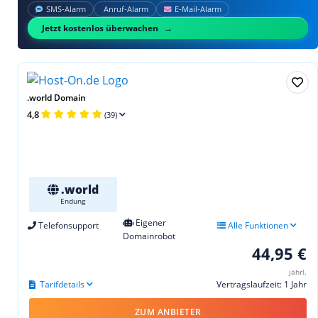
SMS‑Alarm
Anruf‑Alarm
E‑Mail‑Alarm
Jetzt kostenlos überwachen
.world Domain
4,8
(39)
.world
Endung
Eigener
Telefonsupport
Alle Funktionen
Domainrobot
44,95 €
jährl.
Tarifdetails
Vertragslaufzeit: 1 Jahr
ZUM ANBIETER