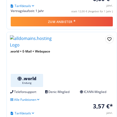
Tarifdetails
jährl.
Vertragslaufzeit: 1 Jahr
statt 12,00 € (Angebot für 1 Jahr )
*
ZUM ANBIETER
.world + E-Mail + Webspace
.world
Endung
Telefonsupport
Denic-Mitglied
ICANN-Mitglied
Alle Funktionen
3,57 €*
Tarifdetails
jährl.