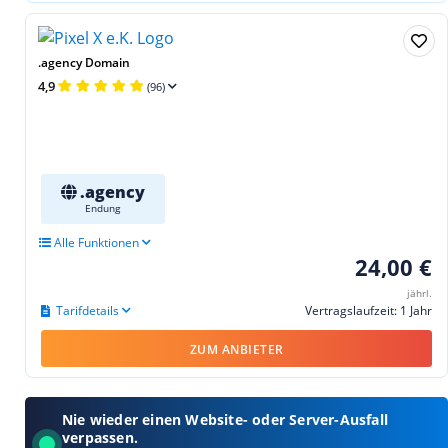
.agency Domain
4,9
(96)
.agency
Endung
Alle Funktionen
24,00 €
jährl.
Tarifdetails
Vertragslaufzeit: 1 Jahr
ZUM ANBIETER
Nie wieder einen Website- oder Server-Ausfall
verpassen.