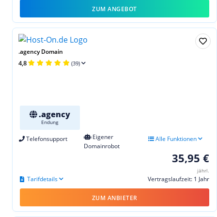
ZUM ANGEBOT
.agency Domain
4,8
(39)
.agency
Endung
Eigener
Telefonsupport
Alle Funktionen
Domainrobot
35,95 €
jährl.
Tarifdetails
Vertragslaufzeit: 1 Jahr
ZUM ANBIETER