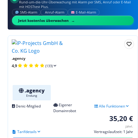
Rund-um-die-Uhr-Überwachung mit Alarm per SMS, Anruf oder E‑Mail
mit HOSTtest Plus.
SMS‑Alarm
Anruf‑Alarm
E‑Mail‑Alarm
Jetzt kostenlos überwachen
.agency
4,9
(133)
.agency
Endung
Eigener
Denic-Mitglied
Alle Funktionen
Domainrobot
35,20 €
jährl.
Tarifdetails
Vertragslaufzeit: 1 Jahr