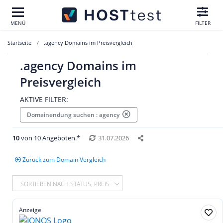
MENÜ
FILTER
Startseite
.agency Domains im Preisvergleich
.agency Domains im
Preisvergleich
AKTIVE FILTER:
Domainendung suchen : agency
10
von 10 Angeboten.*
31.07.2026
Zurück zum Domain Vergleich
SORTIEREN NACH STATUS, PREIS
Anzeige