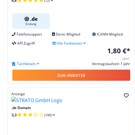
4,8
(12)
.de
Endung
Telefonsupport
Denic-Mitglied
ICANN-Mitglied
API Zugriff
Alle Funktionen
1,80 €*
jährl.
Tarifdetails
Vertragslaufzeit: 1 Jahr
ZUM ANBIETER
Anzeige
.de Domain
3,3
(199)