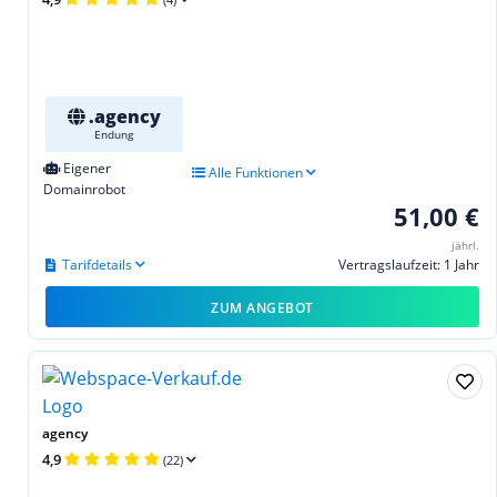
.agency
Endung
Eigener
Alle Funktionen
Domainrobot
51,00 €
jährl.
Tarifdetails
Vertragslaufzeit: 1 Jahr
ZUM ANGEBOT
agency
4,9
(22)