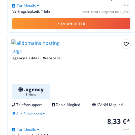
Tarifdetails
jährl.
Vertragslaufzeit: 1 Jahr
statt 39,90 € (Angebot für 1 Jahr )
ZUM ANBIETER
.agency + E-Mail + Webspace
.agency
Endung
Telefonsupport
Denic-Mitglied
ICANN-Mitglied
Alle Funktionen
8,33 €*
Tarifdetails
jährl.