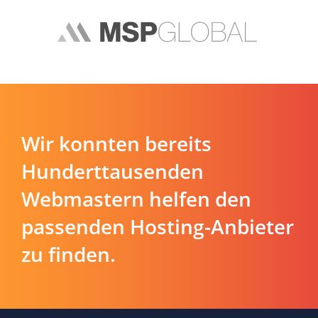
Wir konnten bereits
Hunderttausenden
Webmastern helfen den
passenden Hosting-Anbieter
zu finden.