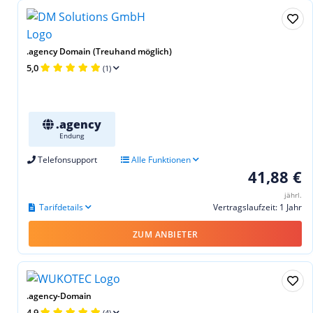
.agency Domain (Treuhand möglich)
5,0
(1)
.agency
Endung
Telefonsupport
Alle Funktionen
41,88 €
jährl.
Tarifdetails
Vertragslaufzeit: 1 Jahr
ZUM ANBIETER
.agency-Domain
4,9
(4)