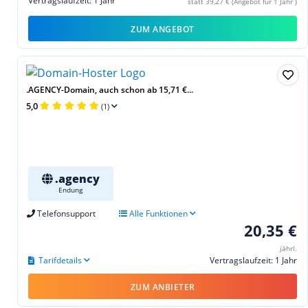
Vertragslaufzeit: 1 Jahr
statt 39,27 € (Angebot für 1 Jahr )
ZUM ANGEBOT
.AGENCY-Domain, auch schon ab 15,71 €...
5,0
(1)
.agency
Endung
Telefonsupport
Alle Funktionen
20,35 €
jährl.
Tarifdetails
Vertragslaufzeit: 1 Jahr
ZUM ANBIETER