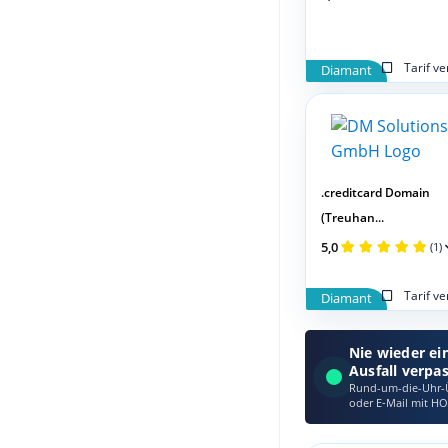
Tarif v
Diamant
.creditcard Domain
(Treuhan...
5,0
(1)
Tarif v
Diamant
Nie wieder ei
Ausfall verpa
Rund-um-die-Uhr-Ü
oder E‑Mail mit HO