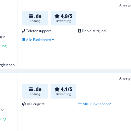
Anzeig
.de
4,9/5
Endung
Bewertung
Telefonsupport
Denic-Mitglied
4)
Alle Funktionen
lung
ergleichen
Anzeig
.de
4,1/5
Endung
Bewertung
API Zugriff
Alle Funktionen
lung