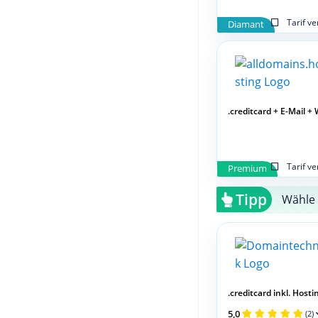
Tarif v
Diamant
.creditcard + E-Mail + 
Tarif v
Premium
Tipp
Wähle 
.creditcard inkl. Hosting
5,0
(2)