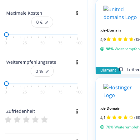
Maximale Kosten
0
€
.de-Domain
4,9
(15
0
25
50
75
100
98%
Weiterempfeh
Weiterempfehlungsrate
Tarif v
Diamant
0
%
0
25
50
75
100
.de Domain
Zufriedenheit
4,1
(18)
78% Weiterempfeh