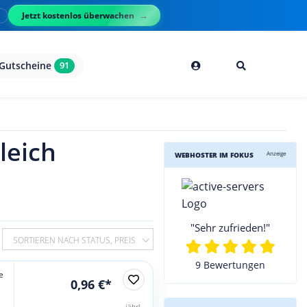
Jetzt kostenlos überwachen
l
Gutscheine
91
leich
Anzeige
WEBHOSTER IM FOKUS
"Sehr zufrieden!"
SORTIEREN NACH STATUS, PREIS
9 Bewertungen
e
0,96 €*
jährl.