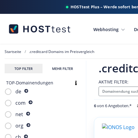
HOSTtest Plus – Werde sofort be
Webhosting
D
Startseite
.creditcard Domains im Preisvergleich
.credit
TOP FILTER
MEHR FILTER
AKTIVE FILTER:
TOP-Domainendungen
de
Domainendung such
com
6
von 6 Angeboten.*
net
org
ch