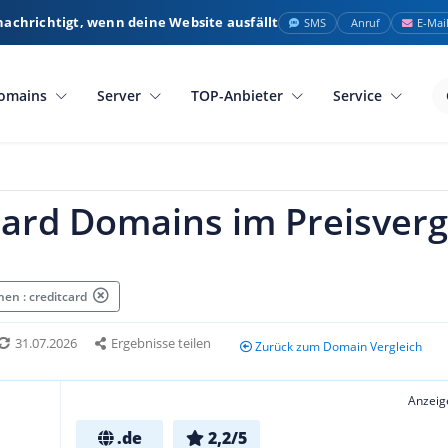
nachrichtigt, wenn deine Website ausfällt
SMS
Anruf
E-Mai
omains
Server
TOP-Anbieter
Service
card Domains im Preisverg
en : creditcard
31.07.2026
Ergebnisse teilen
Zurück zum Domain Vergleich
Anzeig
.de
2,2/5