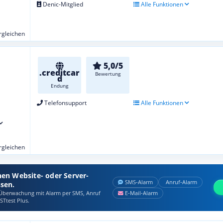
Denic-Mitglied
Alle Funktionen
ergleichen
5,0/5
.creditcar
Bewertung
d
Endung
Telefonsupport
Alle Funktionen
ergleichen
nen Website- oder Server-
SMS‑Alarm
Anruf‑Alarm
ssen.
berwachung mit Alarm per SMS, Anruf
E‑Mail‑Alarm
STtest Plus.