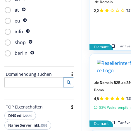
.de Domain
at
2,2
(12
eu
info
shop
Tarif v
Diamant
berlin
Domainendung suchen
.de Domain B2B ab 25
Doma...
4,8
(12)
TOP Eigenschaften
83% Weiterempfeh
DNS edit.
5530
Tarif v
Diamant
Name Server inkl.
5568