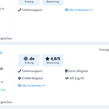
Endung
Bewertung
1)
Telefonsupport
Alle Funktionen
ergleichen
Anzeig
.de
4,8/5
Endung
Bewertung
00
Telefonsupport
Denic-Mitglied
ICANN-Mitglied
API Zugriff
Alle Funktionen
lung
ergleichen