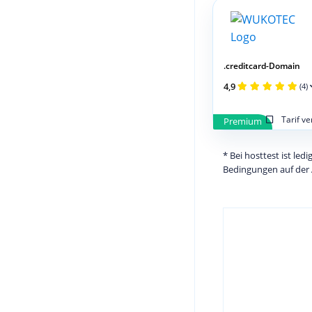
.creditcard-Domain
4,9
(4)
Tarif v
Premium
* Bei hosttest ist le
Bedingungen auf der 