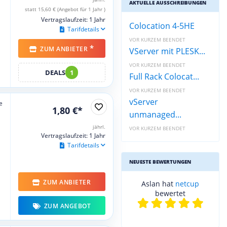
AKTUELLE AUSSCHREIBUNGEN
statt 15,60 € (Angebot für 1 Jahr )
Vertragslaufzeit: 1 Jahr
Colocation 4-5HE
Tarifdetails
VOR KURZEM BEENDET
*
ZUM ANBIETER
VServer mit PLESK...
VOR KURZEM BEENDET
DEALS
1
Full Rack Colocat...
VOR KURZEM BEENDET
vServer
e
1,80 €*
unmanaged...
jährl.
VOR KURZEM BEENDET
Vertragslaufzeit: 1 Jahr
Tarifdetails
NEUESTE BEWERTUNGEN
ZUM ANBIETER
Aslan hat
netcup
bewertet
ZUM ANGEBOT