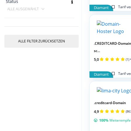
Status
Tarif v
Diamant
ALLE AUSGEWÄHLT
ALLE FILTER ZURÜCKSETZEN
.CREDITCARD-Domain
sc...
5,0
(1)
Tarif v
Diamant
.creditcard-Domain
4,9
(86
100%
Weiterempfe