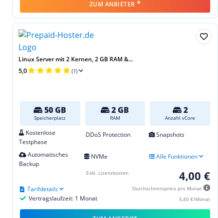
*
ZUM ANBIETER
Linux Server mit 2 Kernen, 2 GB RAM &...
5,0
(1)
50 GB
2 GB
2
Speicherplatz
RAM
Anzahl vCore
Kostenlose
DDoS Protection
Snapshots
Testphase
Automatisches
NVMe
Alle Funktionen
Backup
4,00 €
Exkl. Lizenzkosten
Tarifdetails
Durchschnittspreis pro Monat
Vertragslaufzeit: 1 Monat
5,40 €/Monat