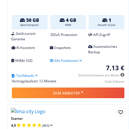
50 GB
4 GB
1
Speicherplatz
RAM
Anzahl vCore
Geld-zurück-
DDoS Protection
API Zugriff
Garantie
Automatisches
KI Assistent
Snapshots
Backup
NVMe SSD
Alle Funktionen
7,13 €
Tarifdetails
Durchschnittspreis pro Monat
Vertragslaufzeit: 12 Monate
15,46 €/Monat
*
ZUM ANBIETER
Starter
4,9
(863)