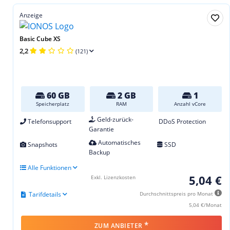
Anzeige
Basic Cube XS
2,2
(121)
60 GB
2 GB
1
Speicherplatz
RAM
Anzahl vCore
Geld-zurück-
Telefonsupport
DDoS Protection
Garantie
Automatisches
Snapshots
SSD
Backup
Alle Funktionen
5,04 €
Exkl. Lizenzkosten
Tarifdetails
Durchschnittspreis pro Monat
5,04 €/Monat
*
ZUM ANBIETER