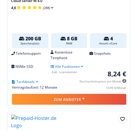
Cloud Server M 4.0
4,6
(288)
200 GB
8 GB
4
Speicherplatz
RAM
Anzahl vCore
Kostenlose
Telefonsupport
Snapshots
Testphase
NVMe-SSD
Alle Funktionen
8,24 €
Exkl. Lizenzkosten
Tarifdetails
Durchschnittspreis pro Monat
Vertragslaufzeit: 12 Monate
10,99 €/Monat
*
ZUM ANBIETER