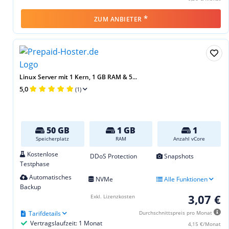
*
ZUM ANBIETER
Linux Server mit 1 Kern, 1 GB RAM & 5...
5,0
(1)
50 GB
1 GB
1
Speicherplatz
RAM
Anzahl vCore
Kostenlose
DDoS Protection
Snapshots
Testphase
Automatisches
NVMe
Alle Funktionen
Backup
3,07 €
Exkl. Lizenzkosten
Tarifdetails
Durchschnittspreis pro Monat
Vertragslaufzeit: 1 Monat
4,15 €/Monat