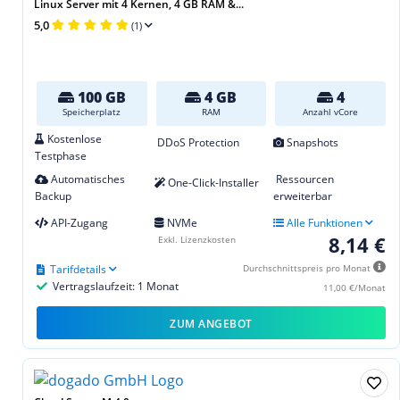
Linux Server mit 4 Kernen, 4 GB RAM &...
5,0
(1)
100 GB
4 GB
4
Speicherplatz
RAM
Anzahl vCore
Kostenlose
DDoS Protection
Snapshots
Testphase
Automatisches
Ressourcen
One-Click-Installer
Backup
erweiterbar
API-Zugang
NVMe
Alle Funktionen
8,14 €
Exkl. Lizenzkosten
Tarifdetails
Durchschnittspreis pro Monat
Vertragslaufzeit: 1 Monat
11,00 €/Monat
ZUM ANGEBOT