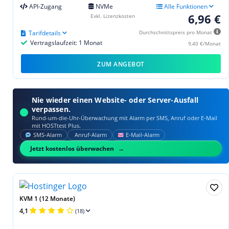
API-Zugang
NVMe
Alle Funktionen
6,96 €
Exkl. Lizenzkosten
Tarifdetails
Durchschnittspreis pro Monat
Vertragslaufzeit: 1 Monat
9,40 €/Monat
ZUM ANGEBOT
Nie wieder einen Website- oder Server-Ausfall
verpassen.
Rund-um-die-Uhr-Überwachung mit Alarm per SMS, Anruf oder E‑Mail
mit HOSTtest Plus.
SMS‑Alarm
Anruf‑Alarm
E‑Mail‑Alarm
Jetzt kostenlos überwachen
KVM 1 (12 Monate)
4,1
(18)