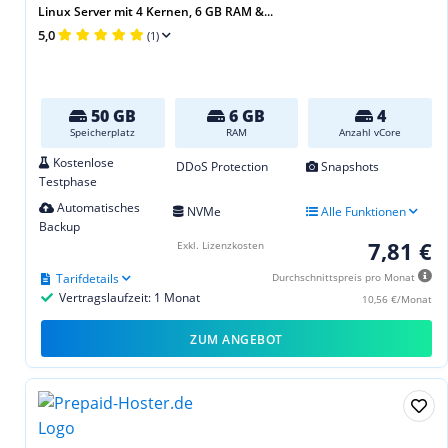
Linux Server mit 4 Kernen, 6 GB RAM &...
5,0
(1)
50 GB
6 GB
4
Speicherplatz
RAM
Anzahl vCore
Kostenlose
DDoS Protection
Snapshots
Testphase
Automatisches
NVMe
Alle Funktionen
Backup
7,81 €
Exkl. Lizenzkosten
Tarifdetails
Durchschnittspreis pro Monat
Vertragslaufzeit: 1 Monat
10,56 €/Monat
ZUM ANGEBOT