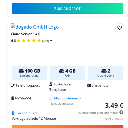
ZUM ANGEBOT
Cloud Server S 4.0
4,6
(288)
100 GB
4 GB
2
Speicherplatz
RAM
Anzahl vCore
Kostenlose
Telefonsupport
Snapshots
Testphase
NVMe-SSD
Alle Funktionen
3,49 €
Exkl. Lizenzkosten
Tarifdetails
Durchschnittspreis pro Monat
Vertragslaufzeit: 12 Monate
5,99 €/Monat