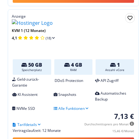
Anzeige
KVM 1 (12 Monate)
4,1
(18)
50 GB
4 GB
1
Speicherplatz
RAM
Anzahl vCore
Geld-zurück-
DDoS Protection
API Zugriff
Garantie
Automatisches
KI Assistent
Snapshots
Backup
NVMe SSD
Alle Funktionen
7,13 €
Tarifdetails
Durchschnittspreis pro Monat
Vertragslaufzeit: 12 Monate
15,46 €/Monat