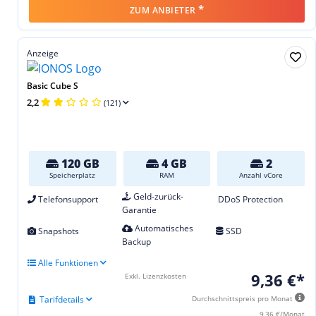
*
ZUM ANBIETER
Anzeige
Basic Cube S
2,2
(121)
120 GB
4 GB
2
Speicherplatz
RAM
Anzahl vCore
Geld-zurück-
Telefonsupport
DDoS Protection
Garantie
Automatisches
Snapshots
SSD
Backup
Alle Funktionen
9,36 €*
Exkl. Lizenzkosten
Tarifdetails
Durchschnittspreis pro Monat
9,36 €/Monat