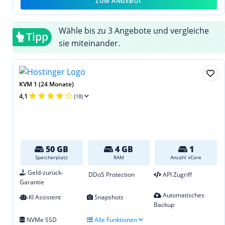
ZUM ANGEBOT
Wähle bis zu 3 Angebote und vergleiche
Tipp
sie miteinander.
KVM 1 (24 Monate)
4,1
(18)
50 GB
4 GB
1
Speicherplatz
RAM
Anzahl vCore
Geld-zurück-
DDoS Protection
API Zugriff
Garantie
Automatisches
KI Assistent
Snapshots
Backup
NVMe SSD
Alle Funktionen