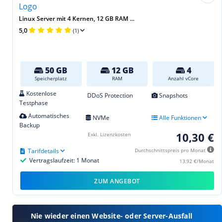
Linux Server mit 4 Kernen, 12 GB RAM ...
5,0
(1)
50 GB
12 GB
4
Speicherplatz
RAM
Anzahl vCore
Kostenlose
DDoS Protection
Snapshots
Testphase
Automatisches
NVMe
Alle Funktionen
Backup
10,30 €
Exkl. Lizenzkosten
Tarifdetails
Durchschnittspreis pro Monat
Vertragslaufzeit: 1 Monat
13,92 €/Monat
ZUM ANGEBOT
Nie wieder einen Website- oder Server-Ausfall