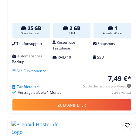
25 GB
2 GB
1
Speicherplatz
RAM
Anzahl vCore
Kostenlose
Telefonsupport
Snapshots
Testphase
Automatisches
RAID 10
SSD
Backup
Alle Funktionen
7,49 €*
Tarifdetails
Durchschnittspreis pro Monat
Vertragslaufzeit: 1 Monat
7,49 €/Monat
ZUM ANBIETER