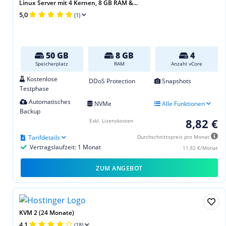
Linux Server mit 4 Kernen, 8 GB RAM &...
5,0
(1)
50 GB
8 GB
4
Speicherplatz
RAM
Anzahl vCore
Kostenlose
DDoS Protection
Snapshots
Testphase
Automatisches
NVMe
Alle Funktionen
Backup
8,82 €
Exkl. Lizenzkosten
Tarifdetails
Durchschnittspreis pro Monat
Vertragslaufzeit: 1 Monat
11,92 €/Monat
ZUM ANGEBOT
KVM 2 (24 Monate)
4,1
(18)