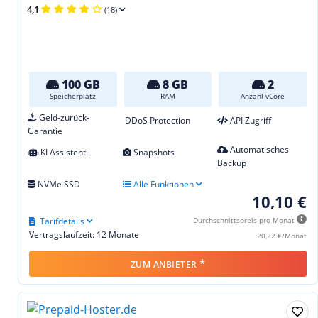
4,1
(18)
100 GB
8 GB
2
Speicherplatz
RAM
Anzahl vCore
Geld-zurück-
DDoS Protection
API Zugriff
Garantie
Automatisches
KI Assistent
Snapshots
Backup
NVMe SSD
Alle Funktionen
10,10 €
Tarifdetails
Durchschnittspreis pro Monat
Vertragslaufzeit: 12 Monate
20,22 €/Monat
*
ZUM ANBIETER