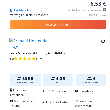
6,53 €
Tarifdetails
Durchschnittspreis pro Monat
Vertragslaufzeit: 24 Monate
14,27 €/Monat
*
ZUM ANBIETER
Linux Server mit 4 Kernen, 4 GB RAM &...
5,0
(1)
50 GB
4 GB
4
Speicherplatz
RAM
Anzahl vCore
Kostenlose
DDoS Protection
Snapshots
Testphase
Automatisches
Ressourcen
One-Click-Installer
Backup
erweiterbar