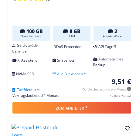
100 GB
8 GB
2
Speicherplatz
RAM
Anzahl vCore
Geld-zurück-
DDoS Protection
API Zugriff
Garantie
Automatisches
KI Assistent
Snapshots
Backup
NVMe SSD
Alle Funktionen
9,51 €
Tarifdetails
Durchschnittspreis pro Monat
Vertragslaufzeit: 24 Monate
17,84 €/Monat
*
ZUM ANBIETER