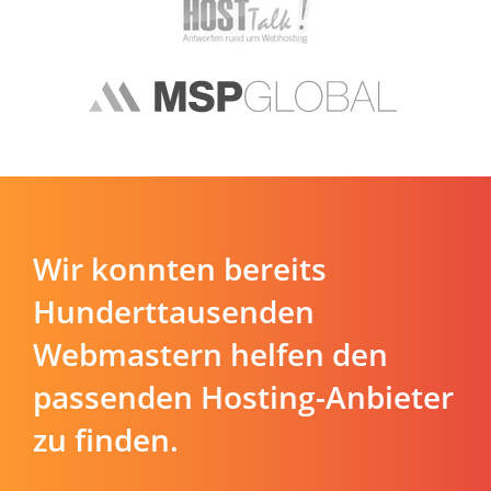
Wir konnten bereits
Hunderttausenden
Webmastern helfen den
passenden Hosting-Anbieter
zu finden.