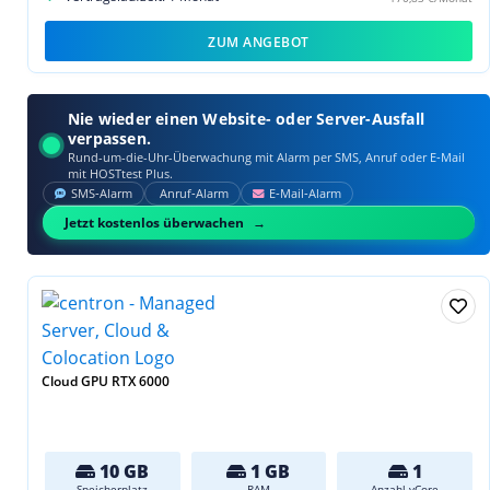
ZUM ANGEBOT
Nie wieder einen Website- oder Server-Ausfall
verpassen.
Rund-um-die-Uhr-Überwachung mit Alarm per SMS, Anruf oder E‑Mail
mit HOSTtest Plus.
SMS‑Alarm
Anruf‑Alarm
E‑Mail‑Alarm
Jetzt kostenlos überwachen
Cloud GPU RTX 6000
10 GB
1 GB
1
Speicherplatz
RAM
Anzahl vCore