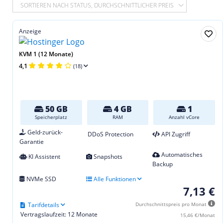
SORTIEREN NACH STATUS, DURCHSCHNITTLICHER PREIS
Anzeige
KVM 1 (12 Monate)
4,1
(18)
50 GB
4 GB
1
Speicherplatz
RAM
Anzahl vCore
Geld-zurück-
DDoS Protection
API Zugriff
Garantie
Automatisches
KI Assistent
Snapshots
Backup
NVMe SSD
Alle Funktionen
7,13 €
Tarifdetails
Durchschnittspreis pro Monat
Vertragslaufzeit: 12 Monate
15,46 €/Monat