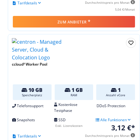
Tarifdetails
Durchschnittspreis pro Monat
5,04 €/Monat
*
ZUM ANBIETER
ccloud³ Worker Pool
10 GB
1 GB
1
Speicherplatz
RAM
Anzahl vCore
Kostenlose
Telefonsupport
DDoS Protection
Testphase
Snapshots
SSD
Alle Funktionen
3,12 €*
Exkl. Lizenzkosten
Tarifdetails
Durchschnittspreis pro Monat