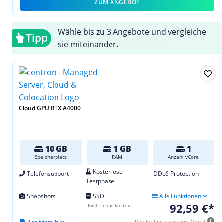
ZUM ANGEBOT
Wähle bis zu 3 Angebote und vergleiche
Tipp
sie miteinander.
Cloud GPU RTX A4000
10 GB
1 GB
1
Speicherplatz
RAM
Anzahl vCore
Kostenlose
Telefonsupport
DDoS Protection
Testphase
Snapshots
SSD
Alle Funktionen
92,59 €*
Exkl. Lizenzkosten
Tarifdetails
Durchschnittspreis pro Monat