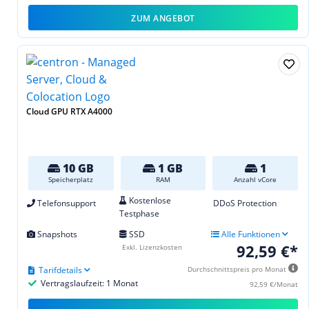
ZUM ANGEBOT
Cloud GPU RTX A4000
10 GB
1 GB
1
Speicherplatz
RAM
Anzahl vCore
Kostenlose
Telefonsupport
DDoS Protection
Testphase
Snapshots
SSD
Alle Funktionen
92,59 €*
Exkl. Lizenzkosten
Tarifdetails
Durchschnittspreis pro Monat
Vertragslaufzeit: 1 Monat
92,59 €/Monat