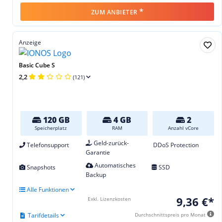
*
ZUM ANBIETER
Anzeige
Basic Cube S
2,2
(121)
120 GB
4 GB
2
Speicherplatz
RAM
Anzahl vCore
Geld-zurück-
Telefonsupport
DDoS Protection
Garantie
Automatisches
Snapshots
SSD
Backup
Alle Funktionen
9,36 €*
Exkl. Lizenzkosten
Tarifdetails
Durchschnittspreis pro Monat