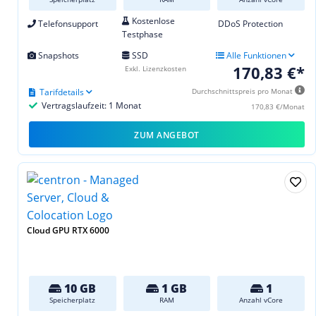
Kostenlose
Telefonsupport
DDoS Protection
Testphase
Snapshots
SSD
Alle Funktionen
170,83 €*
Exkl. Lizenzkosten
Tarifdetails
Durchschnittspreis pro Monat
Vertragslaufzeit: 1 Monat
170,83 €/Monat
ZUM ANGEBOT
Cloud GPU RTX 6000
10 GB
1 GB
1
Speicherplatz
RAM
Anzahl vCore