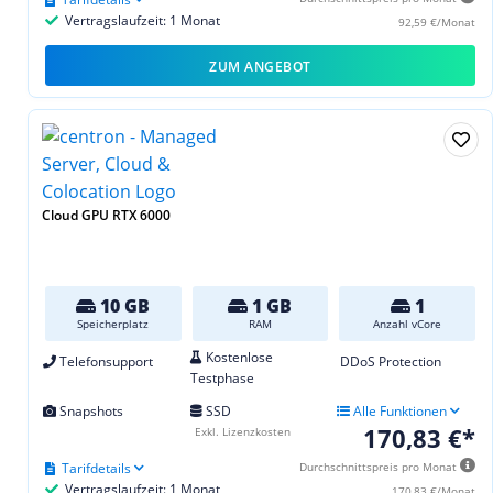
Vertragslaufzeit: 1 Monat
92,59 €/Monat
ZUM ANGEBOT
Cloud GPU RTX 6000
10 GB
1 GB
1
Speicherplatz
RAM
Anzahl vCore
Kostenlose
Telefonsupport
DDoS Protection
Testphase
Snapshots
SSD
Alle Funktionen
170,83 €*
Exkl. Lizenzkosten
Tarifdetails
Durchschnittspreis pro Monat
Vertragslaufzeit: 1 Monat
170,83 €/Monat