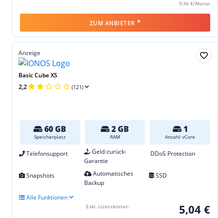
9,36 €/Monat
*
ZUM ANBIETER
Anzeige
Basic Cube XS
2,2
(121)
60 GB
2 GB
1
Speicherplatz
RAM
Anzahl vCore
Geld-zurück-
Telefonsupport
DDoS Protection
Garantie
Automatisches
Snapshots
SSD
Backup
Alle Funktionen
5,04 €
Exkl. Lizenzkosten