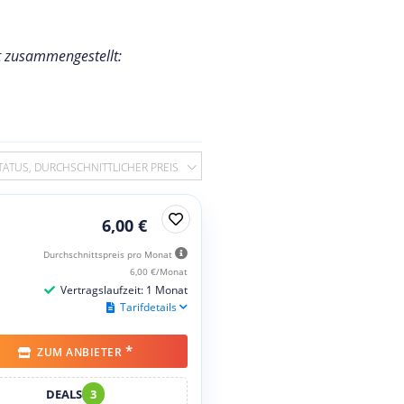
t zusammengestellt:
TATUS, DURCHSCHNITTLICHER PREIS
6,00 €
Durchschnittspreis pro Monat
6,00 €/Monat
Vertragslaufzeit: 1 Monat
Tarifdetails
*
ZUM ANBIETER
DEALS
3