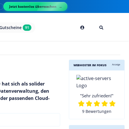
Jetzt kostenlos überwachen
l
Gutscheine
91
Anzeige
WEBHOSTER IM FOKUS
at sich als solider
 Datenverwaltung, den
"Sehr zufrieden!"
 der passenden Cloud-
9 Bewertungen