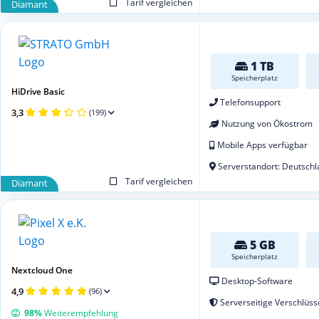
Tarif vergleichen
Diamant
1 TB
Speicherplatz
HiDrive Basic
Telefonsupport
3,3
(199)
Nutzung von Ökostrom
Mobile Apps verfügbar
Serverstandort: Deutschl
Tarif vergleichen
Diamant
5 GB
Speicherplatz
Nextcloud One
Desktop-Software
4,9
(96)
Serverseitige Verschlüss
98%
Weiterempfehlung