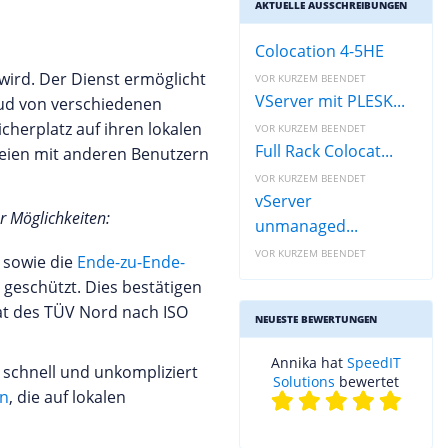
AKTUELLE AUSSCHREIBUNGEN
Colocation 4-5HE
ird. Der Dienst ermöglicht
VOR KURZEM BEENDET
VServer mit PLESK...
loud von verschiedenen
cherplatz auf ihren lokalen
VOR KURZEM BEENDET
Full Rack Colocat...
teien mit anderen Benutzern
VOR KURZEM BEENDET
vServer
r Möglichkeiten:
unmanaged...
VOR KURZEM BEENDET
g sowie die
Ende-zu-Ende-
geschützt. Dies bestätigen
kat des TÜV Nord nach ISO
NEUESTE BEWERTUNGEN
Annika hat
SpeedIT
 schnell und unkompliziert
Solutions
bewertet
en
, die auf lokalen