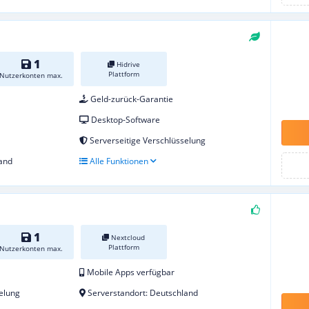
1
Hidrive
Plattform
Nutzerkonten max.
Geld-zurück-Garantie
Desktop-Software
Serverseitige Verschlüsselung
and
Alle Funktionen
1
Nextcloud
Plattform
Nutzerkonten max.
Mobile Apps verfügbar
elung
Serverstandort: Deutschland