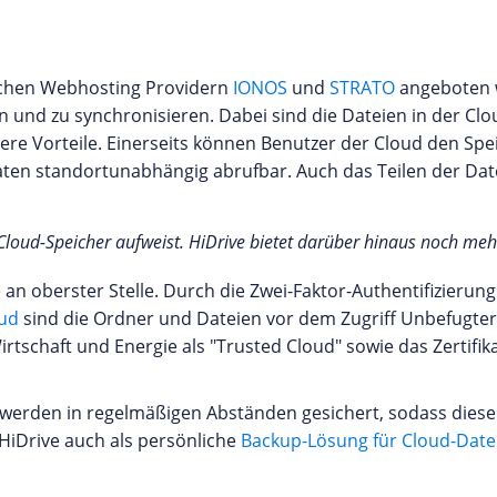
schen Webhosting Providern
IONOS
und
STRATO
angeboten w
en und zu synchronisieren. Dabei sind die Dateien in der C
re Vorteile. Einerseits können Benutzer der Cloud den Spei
aten standortunabhängig abrufbar. Auch das Teilen der Da
Cloud-Speicher aufweist. HiDrive bietet darüber hinaus noch meh
e an oberster Stelle. Durch die Zwei-Faktor-Authentifizierun
oud
sind die Ordner und Dateien vor dem Zugriff Unbefugter 
irtschaft und Energie als "Trusted Cloud" sowie das Zertifi
 werden in regelmäßigen Abständen gesichert, sodass diese
HiDrive auch als persönliche
Backup-Lösung für Cloud-Dat