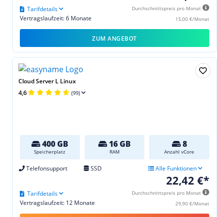
Tarifdetails
Durchschnittspreis pro Monat
Vertragslaufzeit: 6 Monate
15,00 €/Monat
ZUM ANGEBOT
Cloud Server L Linux
4,6
(99)
400 GB
16 GB
8
Speicherplatz
RAM
Anzahl vCore
Telefonsupport
SSD
Alle Funktionen
22,42 €*
Tarifdetails
Durchschnittspreis pro Monat
Vertragslaufzeit: 12 Monate
29,90 €/Monat