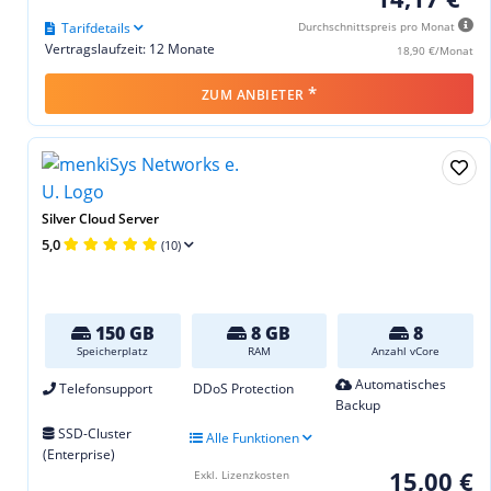
Tarifdetails
Durchschnittspreis pro Monat
Vertragslaufzeit: 12 Monate
18,90 €/Monat
*
ZUM ANBIETER
Silver Cloud Server
5,0
(10)
150 GB
8 GB
8
Speicherplatz
RAM
Anzahl vCore
Automatisches
Telefonsupport
DDoS Protection
Backup
SSD-Cluster
Alle Funktionen
(Enterprise)
15,00 €
Exkl. Lizenzkosten