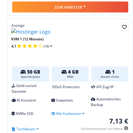
*
ZUM ANBIETER
Anzeige
KVM 1 (12 Monate)
4,1
(18)
50 GB
4 GB
1
Speicherplatz
RAM
Anzahl vCore
Geld-zurück-
DDoS Protection
API Zugriff
Garantie
Automatisches
KI Assistent
Snapshots
Backup
NVMe SSD
Alle Funktionen
7,13 €
Tarifdetails
Durchschnittspreis pro Monat