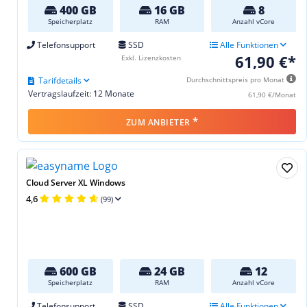
400 GB
16 GB
8
Speicherplatz
RAM
Anzahl vCore
Telefonsupport
SSD
Alle Funktionen
61,90 €*
Exkl. Lizenzkosten
Tarifdetails
Durchschnittspreis pro Monat
Vertragslaufzeit: 12 Monate
61,90 €/Monat
*
ZUM ANBIETER
Cloud Server XL Windows
4,6
(99)
600 GB
24 GB
12
Speicherplatz
RAM
Anzahl vCore
Telefonsupport
SSD
Alle Funktionen