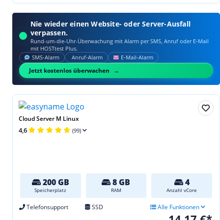
Nie wieder einen Website- oder Server-Ausfall
verpassen.
Rund-um-die-Uhr-Überwachung mit Alarm per SMS, Anruf oder E‑Mail
mit HOSTtest Plus.
SMS‑Alarm
Anruf‑Alarm
E‑Mail‑Alarm
Jetzt kostenlos überwachen
Cloud Server M Linux
4,6
(99)
200 GB
8 GB
4
Speicherplatz
RAM
Anzahl vCore
Telefonsupport
SSD
Alle Funktionen
14,17 €*