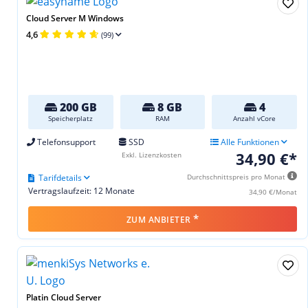
Cloud Server M Windows
4,6
(99)
200 GB
8 GB
4
Speicherplatz
RAM
Anzahl vCore
Telefonsupport
SSD
Alle Funktionen
34,90 €*
Exkl. Lizenzkosten
Tarifdetails
Durchschnittspreis pro Monat
Vertragslaufzeit: 12 Monate
34,90 €/Monat
*
ZUM ANBIETER
Platin Cloud Server