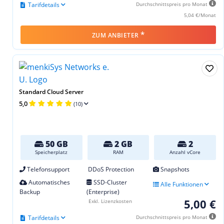
Tarifdetails
Durchschnittspreis pro Monat
5,04 €/Monat
*
ZUM ANBIETER
Standard Cloud Server
5,0
(10)
50 GB
2 GB
2
Speicherplatz
RAM
Anzahl vCore
Telefonsupport
DDoS Protection
Snapshots
Automatisches
SSD-Cluster
Alle Funktionen
Backup
(Enterprise)
5,00 €
Exkl. Lizenzkosten
Tarifdetails
Durchschnittspreis pro Monat