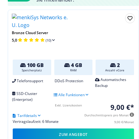
Bronze Cloud Server
5,0
(10)
100 GB
4 GB
2
Speicherplatz
RAM
Anzahl vCore
Automatisches
Telefonsupport
DDoS Protection
Backup
SSD-Cluster
Alle Funktionen
(Enterprise)
9,00 €*
Exkl. Lizenzkosten
Tarifdetails
Durchschnittspreis pro Monat
Vertragslaufzeit: 6 Monate
9,00 €/Monat
ZUM ANGEBOT