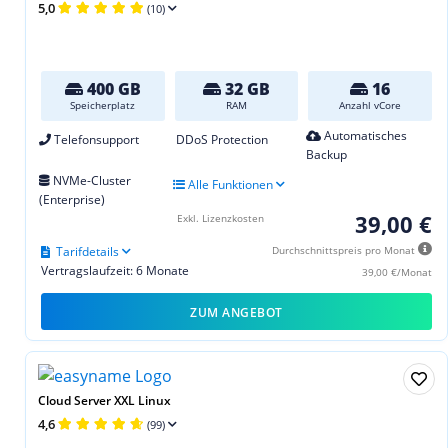
5,0
(10)
400 GB
32 GB
16
Speicherplatz
RAM
Anzahl vCore
Automatisches
Telefonsupport
DDoS Protection
Backup
NVMe-Cluster
Alle Funktionen
(Enterprise)
39,00 €
Exkl. Lizenzkosten
Tarifdetails
Durchschnittspreis pro Monat
Vertragslaufzeit: 6 Monate
39,00 €/Monat
ZUM ANGEBOT
Cloud Server XXL Linux
4,6
(99)