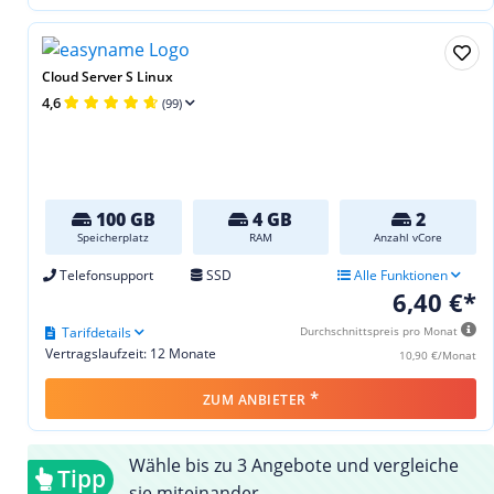
Cloud Server S Linux
4,6
(99)
100 GB
4 GB
2
Speicherplatz
RAM
Anzahl vCore
Telefonsupport
SSD
Alle Funktionen
6,40 €*
Tarifdetails
Durchschnittspreis pro Monat
Vertragslaufzeit: 12 Monate
10,90 €/Monat
*
ZUM ANBIETER
Wähle bis zu 3 Angebote und vergleiche
Tipp
sie miteinander.