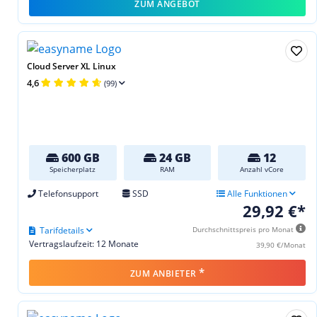
ZUM ANGEBOT
Cloud Server XL Linux
4,6
(99)
600 GB
24 GB
12
Speicherplatz
RAM
Anzahl vCore
Telefonsupport
SSD
Alle Funktionen
29,92 €*
Tarifdetails
Durchschnittspreis pro Monat
Vertragslaufzeit: 12 Monate
39,90 €/Monat
*
ZUM ANBIETER