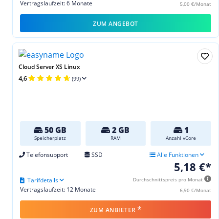
Vertragslaufzeit: 6 Monate
5,00 €/Monat
ZUM ANGEBOT
Cloud Server XS Linux
4,6
(99)
50 GB
2 GB
1
Speicherplatz
RAM
Anzahl vCore
Telefonsupport
SSD
Alle Funktionen
5,18 €*
Tarifdetails
Durchschnittspreis pro Monat
Vertragslaufzeit: 12 Monate
6,90 €/Monat
*
ZUM ANBIETER