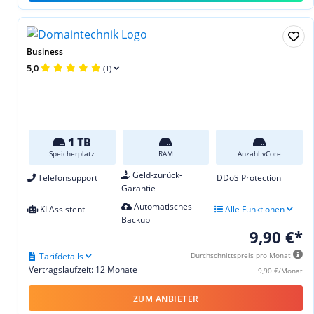
Business
5,0
(1)
1 TB
Speicherplatz
RAM
Anzahl vCore
Geld-zurück-
Telefonsupport
DDoS Protection
Garantie
Automatisches
KI Assistent
Alle Funktionen
Backup
9,90 €*
Tarifdetails
Durchschnittspreis pro Monat
Vertragslaufzeit: 12 Monate
9,90 €/Monat
ZUM ANBIETER