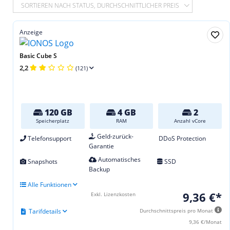
SORTIEREN NACH STATUS, DURCHSCHNITTLICHER PREIS
Anzeige
Basic Cube S
2,2
(121)
120 GB
4 GB
2
Speicherplatz
RAM
Anzahl vCore
Geld-zurück-
Telefonsupport
DDoS Protection
Garantie
Automatisches
Snapshots
SSD
Backup
Alle Funktionen
9,36 €*
Exkl. Lizenzkosten
Tarifdetails
Durchschnittspreis pro Monat
9,36 €/Monat