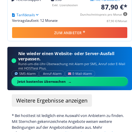
87,90 €*
Exkl. Lizenzkosten
Tarifdetails
Durchschnittspreis pro Monat
Vertragslaufzeit: 12 Monate
87,90 €/Monat
*
ZUM ANBIETER
Nie wieder einen Website- oder Server-Ausfall
verpassen.
Rund-um-die-Uhr-Überwachung mit Alarm per SMS, Anruf oder E‑Mail
mit HOSTtest Plus.
SMS‑Alarm
Anruf‑Alarm
E‑Mail‑Alarm
Jetzt kostenlos überwachen
Weitere
Ergebnisse anzeigen
* Bei hosttest ist lediglich eine Auswahl von Anbietern zu finden.
Mit Sternchen gekennzeichnete Angebote weisen weitere
Bedingungen auf der Angebotsdetailseite aus. Mehr