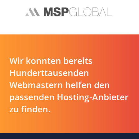
Wir konnten bereits
Hunderttausenden
Webmastern helfen den
passenden Hosting-Anbieter
zu finden.