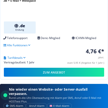
.de + E-Mail + Webspace
.de
Endung
Telefonsupport
Denic-Mitglied
ICANN-Mitglied
Alle Funktionen
4,76 €*
Tarifdetails
jährl.
Vertragslaufzeit: 1 Jahr
statt 5,95 € (Angebot für 1 Jahr )
ZUM ANGEBOT
Nie wieder einen Website- oder Server-Ausfall
verpassen.
Rund-um-die-Uhr-Überwachung mit Alarm per SMS, Anruf oder E‑Mail mit
HOSTtest Plus.
SMS‑Alarm
Anruf‑Alarm
E‑Mail‑Alarm