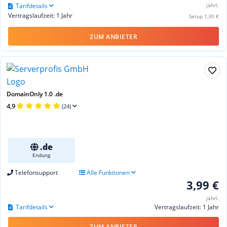
Tarifdetails
jährl.
Vertragslaufzeit: 1 Jahr
Setup 1,30 €
ZUM ANBIETER
DomainOnly 1.0 .de
4,9
(24)
.de
Endung
Telefonsupport
Alle Funktionen
3,99 €
jährl.
Tarifdetails
Vertragslaufzeit: 1 Jahr
ZUM ANBIETER