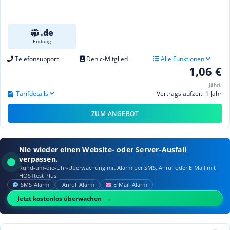
.de
Endung
Telefonsupport
Denic-Mitglied
Alle Funktionen
1,06 €
jährl.
Tarifdetails
Vertragslaufzeit: 1 Jahr
ZUM ANGEBOT
Nie wieder einen Website- oder Server-Ausfall
verpassen.
Rund-um-die-Uhr-Überwachung mit Alarm per SMS, Anruf oder E‑Mail mit
HOSTtest Plus.
SMS‑Alarm
Anruf‑Alarm
E‑Mail‑Alarm
Jetzt kostenlos überwachen