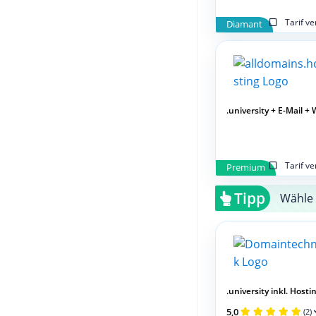
Tarif v
Diamant
.university + E-Mail + 
Tarif v
Premium
Tipp
Wähle 
.university inkl. Hosting
5,0
(2)