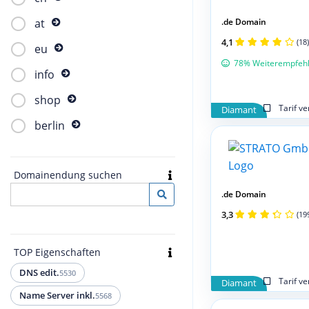
.de Domain
at
4,1
(18)
eu
78% Weiterempfeh
info
shop
Tarif v
Diamant
berlin
Domainendung suchen
.de Domain
3,3
(19
TOP Eigenschaften
DNS edit.
5530
Tarif v
Diamant
Name Server inkl.
5568