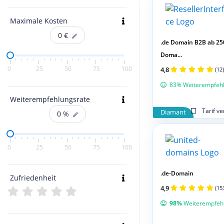
Maximale Kosten
0
€
.de Domain B2B ab 25
Doma...
0
25
50
75
100
4,8
(12)
83% Weiterempfeh
Weiterempfehlungsrate
Tarif v
Diamant
0
%
0
25
50
75
100
.de-Domain
Zufriedenheit
4,9
(15
98%
Weiterempfeh