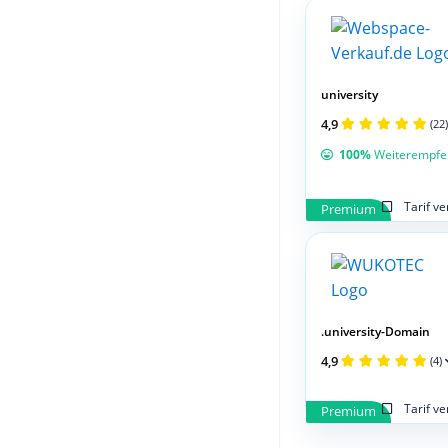
university
4,9
(22)
100%
Weiterempfe
Tarif v
Premium
.university-Domain
4,9
(4)
Tarif v
Premium