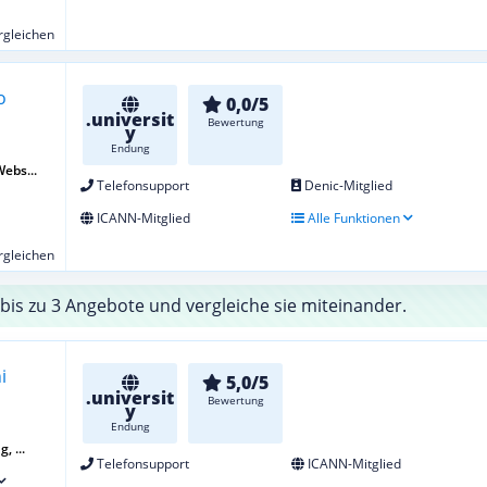
ergleichen
0,0/5
.universit
Bewertung
y
Endung
Webs...
Telefonsupport
Denic-Mitglied
ICANN-Mitglied
Alle Funktionen
ergleichen
bis zu 3 Angebote und vergleiche sie miteinander.
5,0/5
.universit
Bewertung
y
Endung
, ...
Telefonsupport
ICANN-Mitglied