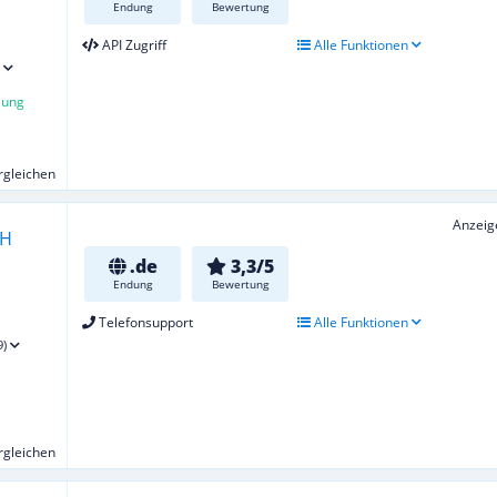
Endung
Bewertung
API Zugriff
Alle Funktionen
lung
ergleichen
Anzeig
.de
3,3/5
Endung
Bewertung
Telefonsupport
Alle Funktionen
9)
ergleichen