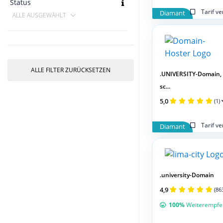
Status
Tarif v
Diamant
ALLE AUSGEWÄHLT
ALLE FILTER ZURÜCKSETZEN
.UNIVERSITY-Domain,
sc...
5,0
(1)
Tarif v
Diamant
.university-Domain
4,9
(86
100%
Weiterempfe