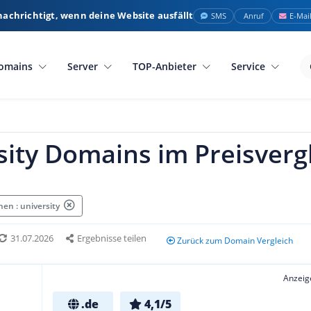
nachrichtigt, wenn deine Website ausfällt
SMS
Anruf
E-Mai
omains
Server
TOP-Anbieter
Service
sity Domains im Preisverg
en : university
31.07.2026
Ergebnisse teilen
Zurück zum Domain Vergleich
Anzeig
.de
4,1/5