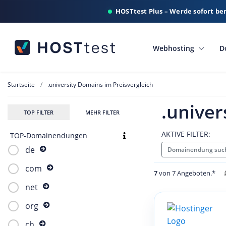
HOSTtest Plus – Werde sofort be
Webhosting
D
Startseite
.university Domains im Preisvergleich
.univer
TOP FILTER
MEHR FILTER
AKTIVE FILTER:
TOP-Domainendungen
de
Domainendung such
com
7
von 7 Angeboten.*
net
org
ch