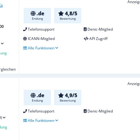
Anzeig
.de
4,8/5
Endung
Bewertung
00
Telefonsupport
Denic-Mitglied
ICANN-Mitglied
API Zugriff
Alle Funktionen
lung
ergleichen
Anzeig
.de
4,9/5
Endung
Bewertung
Telefonsupport
Denic-Mitglied
3)
Alle Funktionen
lung