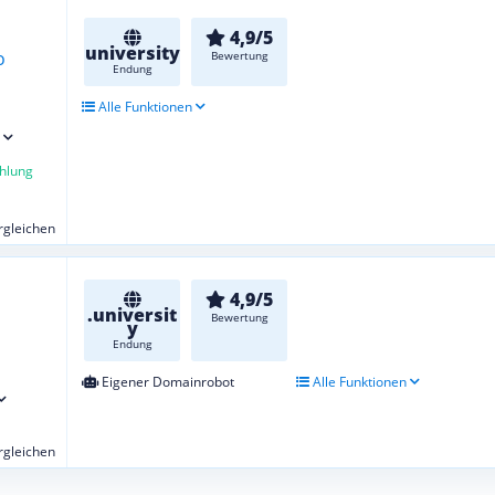
4,9/5
university
Bewertung
Endung
Alle Funktionen
hlung
ergleichen
4,9/5
.universit
Bewertung
y
Endung
Eigener Domainrobot
Alle Funktionen
ergleichen