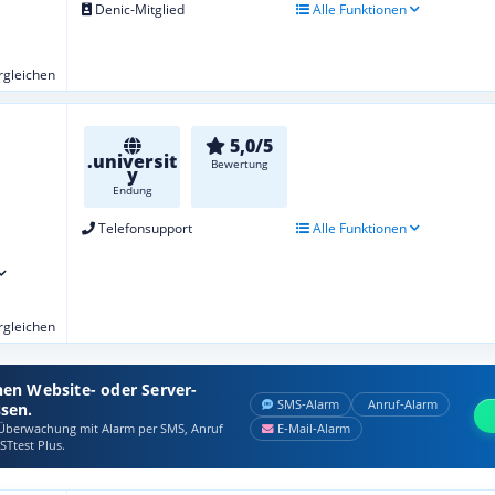
Denic-Mitglied
Alle Funktionen
ergleichen
5,0/5
.universit
Bewertung
y
Endung
Telefonsupport
Alle Funktionen
ergleichen
nen Website- oder Server-
SMS‑Alarm
Anruf‑Alarm
ssen.
berwachung mit Alarm per SMS, Anruf
E‑Mail‑Alarm
STtest Plus.