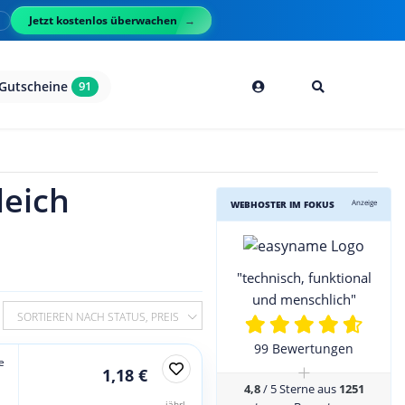
Jetzt kostenlos überwachen
l
Gutscheine
91
leich
Anzeige
WEBHOSTER IM FOKUS
"technisch, funktional
und menschlich"
SORTIEREN NACH STATUS, PREIS
99 Bewertungen
e
+
1,18 €
4,8
/ 5 Sterne aus
1251
jährl.