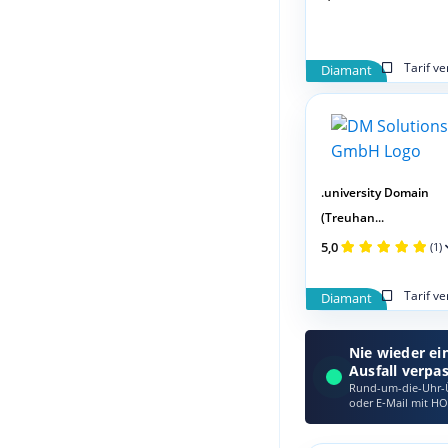
Tarif v
Diamant
.university Domain
(Treuhan...
5,0
(1)
Tarif v
Diamant
Nie wieder ei
Ausfall verpa
Rund-um-die-Uhr-Ü
oder E‑Mail mit HO