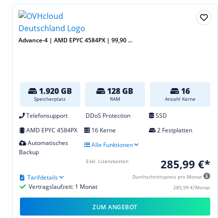
Advance-4 | AMD EPYC 4584PX | 99,90 ...
1.920 GB
128 GB
16
Speicherplatz
RAM
Anzahl Kerne
Telefonsupport
DDoS Protection
SSD
AMD EPYC 4584PX
16 Kerne
2 Festplatten
Automatisches
Alle Funktionen
Backup
285,99 €*
Exkl. Lizenzkosten
Tarifdetails
Durchschnittspreis pro Monat
Vertragslaufzeit: 1 Monat
285,99 €/Monat
ZUM ANGEBOT