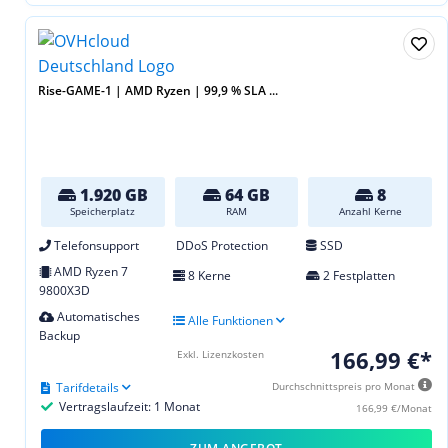
Rise-GAME-1 | AMD Ryzen | 99,9 % SLA ...
1.920 GB
64 GB
8
Speicherplatz
RAM
Anzahl Kerne
Telefonsupport
DDoS Protection
SSD
AMD Ryzen 7
8 Kerne
2 Festplatten
9800X3D
Automatisches
Alle Funktionen
Backup
166,99 €*
Exkl. Lizenzkosten
Tarifdetails
Durchschnittspreis pro Monat
Vertragslaufzeit: 1 Monat
166,99 €/Monat