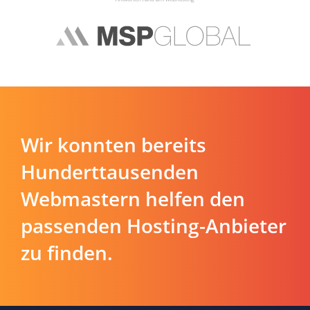
Wir konnten bereits
Hunderttausenden
Webmastern helfen den
passenden Hosting-Anbieter
zu finden.