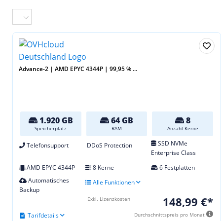
Advance-2 | AMD EPYC 4344P | 99,95 % ...
1.920 GB
64 GB
8
Speicherplatz
RAM
Anzahl Kerne
SSD NVMe
Telefonsupport
DDoS Protection
Enterprise Class
AMD EPYC 4344P
8 Kerne
6 Festplatten
Automatisches
Alle Funktionen
Backup
148,99 €*
Exkl. Lizenzkosten
Tarifdetails
Durchschnittspreis pro Monat