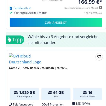
166,99 €*
Exkl. Lizenzkosten
Tarifdetails
Durchschnittspreis pro Monat
Vertragslaufzeit: 1 Monat
166,99 €/Monat
ZUM ANGEBOT
Wähle bis zu 3 Angebote und vergleiche
Tipp
sie miteinander.
Game-2 | AMD RYZEN 9 9950X3D | 99,90 ...
1.920 GB
64 GB
16
Speicherplatz
RAM
Anzahl Kerne
SSD NVMe
Telefonsupport
DDoS Protection