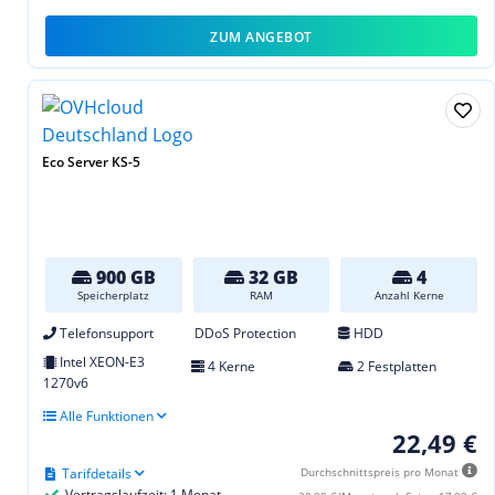
ZUM ANGEBOT
Eco Server KS-5
900 GB
32 GB
4
Speicherplatz
RAM
Anzahl Kerne
Telefonsupport
DDoS Protection
HDD
Intel XEON-E3
4 Kerne
2 Festplatten
1270v6
Alle Funktionen
22,49 €
Tarifdetails
Durchschnittspreis pro Monat
Vertragslaufzeit: 1 Monat