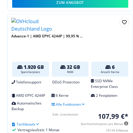
ZUM ANGEBOT
Advance-1 | AMD EPYC 4244P | 99,95 % ...
1.920 GB
32 GB
6
Speicherplatz
RAM
Anzahl Kerne
SSD NVMe
Telefonsupport
DDoS Protection
Enterprise Class
AMD EPYC 4244P
6 Kerne
2 Festplatten
Automatisches
Alle Funktionen
Backup
107,99 €*
Exkl. Lizenzkosten
Tarifdetails
Durchschnittspreis pro Monat
Vertragslaufzeit: 1 Monat
107,99 €/Monat