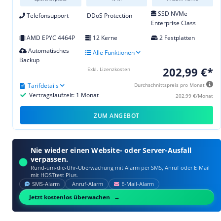
SSD NVMe
Telefonsupport
DDoS Protection
Enterprise Class
AMD EPYC 4464P
12 Kerne
2 Festplatten
Automatisches
Alle Funktionen
Backup
202,99 €*
Exkl. Lizenzkosten
Tarifdetails
Durchschnittspreis pro Monat
Vertragslaufzeit: 1 Monat
202,99 €/Monat
ZUM ANGEBOT
Nie wieder einen Website- oder Server-Ausfall
verpassen.
Rund-um-die-Uhr-Überwachung mit Alarm per SMS, Anruf oder E‑Mail
mit HOSTtest Plus.
SMS‑Alarm
Anruf‑Alarm
E‑Mail‑Alarm
Jetzt kostenlos überwachen