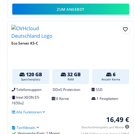
ZUM ANGEBOT
Eco Server KS-C
120 GB
32 GB
6
Speicherplatz
RAM
Anzahl Kerne
Telefonsupport
DDoS Protection
SSD
Intel XEON E5-
6 Kerne
1 Festplatten
1650v2
Alle Funktionen
16,49 €
Tarifdetails
Durchschnittspreis pro Monat
Vertragslaufzeit: 1 Monat
14,99 €/Monat zzgl. Setup 17,99 €