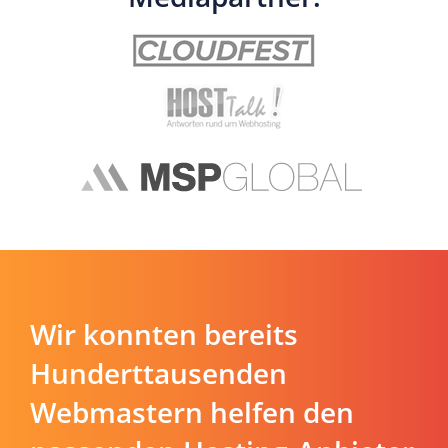
Wir konnten bereits
Hunderttausenden
Webmastern helfen den