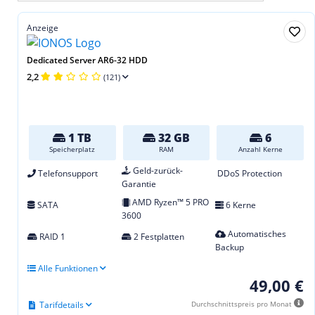
Anzeige
Dedicated Server AR6-32 HDD
2,2
(121)
1 TB
32 GB
6
Speicherplatz
RAM
Anzahl Kerne
Geld-zurück-
Telefonsupport
DDoS Protection
Garantie
AMD Ryzen™ 5 PRO
SATA
6 Kerne
3600
Automatisches
RAID 1
2 Festplatten
Backup
Alle Funktionen
49,00 €
Tarifdetails
Durchschnittspreis pro Monat