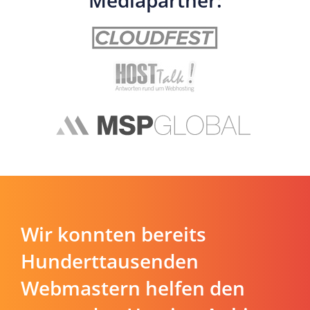
Mediapartner:
Wir konnten bereits
Hunderttausenden
Webmastern helfen den