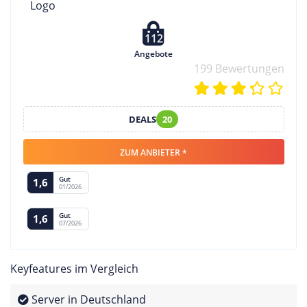
112
Angebote
199 Bewertungen
DEALS
20
ZUM ANBIETER *
Gut
1,6
01/2026
Gut
1,6
07/2026
Keyfeatures im Vergleich
Server in Deutschland