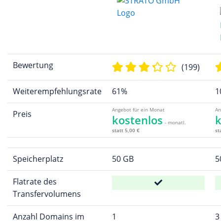
Bewertung
(199)
Weiterempfehlungsrate
61%
1
Angebot für ein Monat
An
Preis
kostenlos
k
- monatl.
statt 5,00 €
st
Speicherplatz
50 GB
5
Flatrate des
Transfervolumens
Anzahl Domains im
1
3