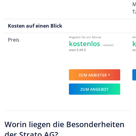
M
T
Kosten auf einen Blick
Angebot für ein Monat
An
Preis
kostenlos
k
- monatl.
statt 5,00 €
st
ZUM ANBIETER *
ZUM ANGEBOT
Worin liegen die Besonderheiten
der Strato AG?