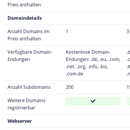
Preis enthalten
Domaindetails
Anzahl Domains im
1
3
Preis enthalten
Verfügbare Domain-
Kostenlose Domain-
.
Endungen
Endungen: .de, .eu, .com,
.c
.net, .org, .info, .biz,
.i
.com.de
.n
Anzahl Subdomains
200
1
Weitere Domains
registrierbar
Webserver