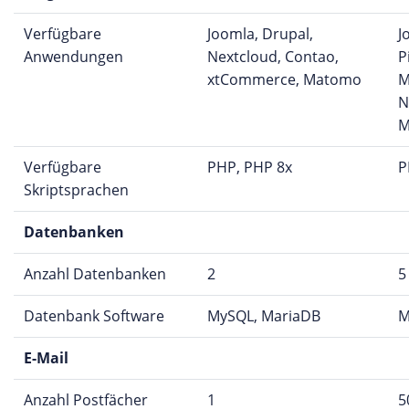
Verfügbare
Joomla, Drupal,
J
Anwendungen
Nextcloud, Contao,
P
xtCommerce, Matomo
M
N
M
Verfügbare
PHP, PHP 8x
P
Skriptsprachen
Datenbanken
Anzahl Datenbanken
2
5
Datenbank Software
MySQL, MariaDB
M
E-Mail
Anzahl Postfächer
1
5