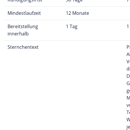
Mindestlaufzeit
12 Monate
Bereitstellung
1 Tag
1
innerhalb
Sternchentext
P
A
V
d
D
G
g
M
v
T
W
j