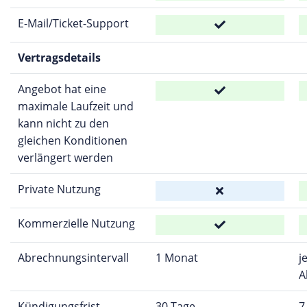
E-Mail/Ticket-Support
Vertragsdetails
Angebot hat eine
maximale Laufzeit und
kann nicht zu den
gleichen Konditionen
verlängert werden
Private Nutzung
Kommerzielle Nutzung
Abrechnungsintervall
1 Monat
j
A
Kündigungsfrist
30 Tage
7