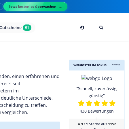
Jetzt kostenlos überwachen
l
Gutscheine
91
Anzeige
WEBHOSTER IM FOKUS
ünden, einen erfahrenen und
eits seit
"Schnell, zuverlässig,
ietern im
günstig"
 deutliche Unterschiede,
tscheidung zu treffen,
430 Bewertungen
 vergleichen.
+
4,9
/ 5 Sterne aus
1152