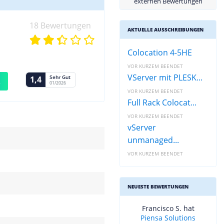
externen Bewertungen
18 Bewertungen
AKTUELLE AUSSCHREIBUNGEN
Colocation 4-5HE
VOR KURZEM BEENDET
VServer mit PLESK...
Sehr Gut
1,4
R
01/2026
VOR KURZEM BEENDET
Full Rack Colocat...
VOR KURZEM BEENDET
vServer
unmanaged...
VOR KURZEM BEENDET
NEUESTE BEWERTUNGEN
Francisco S. hat
Piensa Solutions