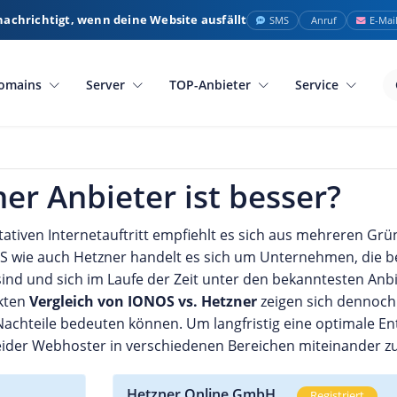
nachrichtigt, wenn deine Website ausfällt
SMS
Anruf
E-Mai
omains
Server
TOP-Anbieter
Service
er Anbieter ist besser?
ativen Internetauftritt empfiehlt es sich aus mehreren Gr
 wie auch Hetzner handelt es sich um Unternehmen, die ber
ind und sich im Laufe der Zeit unter den bekanntesten Anb
ekten
Vergleich von IONOS vs. Hetzner
zeigen sich dennoch
Nachteile bedeuten können. Um langfristig eine optimale En
eider Webhoster in verschiedenen Bereichen miteinander zu
Hetzner Online GmbH
Registriert