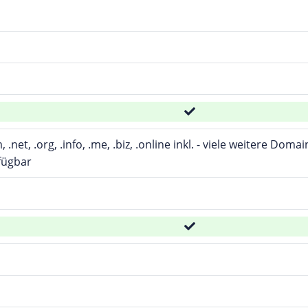
m, .net, .org, .info, .me, .biz, .online inkl. - viele weitere D
fügbar
d