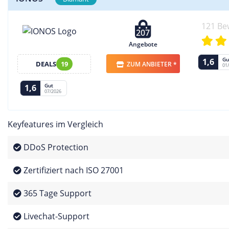
121 Be
207
Angebote
Gu
1,6
DEALS
19
ZUM ANBIETER *
01
Gut
1,6
07/2026
Keyfeatures im Vergleich
DDoS Protection
Zertifiziert nach ISO 27001
365 Tage Support
Livechat-Support