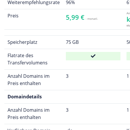
Weiterempfehlungsrate
96%
6
An
Preis
5,99 €
k
- monatl.
st
Speicherplatz
75 GB
5
Flatrate des
Transfervolumens
Anzahl Domains im
3
1
Preis enthalten
Domaindetails
Anzahl Domains im
3
1
Preis enthalten