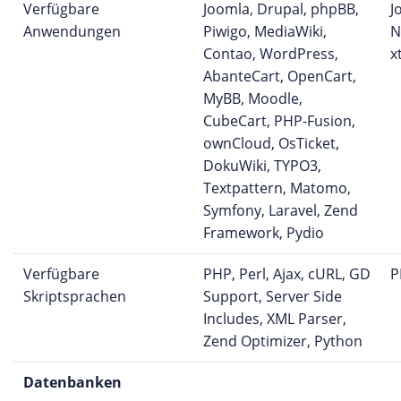
Verfügbare
Joomla, Drupal, phpBB,
J
Anwendungen
Piwigo, MediaWiki,
N
Contao, WordPress,
x
AbanteCart, OpenCart,
MyBB, Moodle,
CubeCart, PHP-Fusion,
ownCloud, OsTicket,
DokuWiki, TYPO3,
Textpattern, Matomo,
Symfony, Laravel, Zend
Framework, Pydio
Verfügbare
PHP, Perl, Ajax, cURL, GD
P
Skriptsprachen
Support, Server Side
Includes, XML Parser,
Zend Optimizer, Python
Datenbanken