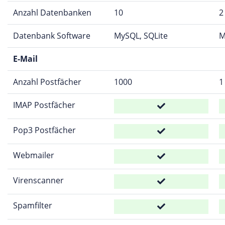
Anzahl Datenbanken
10
2
Datenbank Software
MySQL, SQLite
M
E-Mail
Anzahl Postfächer
1000
1
IMAP Postfächer
Pop3 Postfächer
Webmailer
Virenscanner
Spamfilter