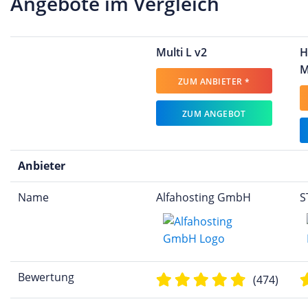
Angebote im Vergleich
Multi L v2
H
M
ZUM ANBIETER *
ZUM ANGEBOT
Anbieter
Name
Alfahosting GmbH
S
Bewertung
(474)