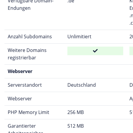
Verfügbare Domain-
.de
K
Endungen
E
.n
.
Anzahl Subdomains
Unlimitiert
2
Weitere Domains
registrierbar
Webserver
Serverstandort
Deutschland
D
Webserver
A
PHP Memory Limit
256 MB
5
Garantierter
512 MB