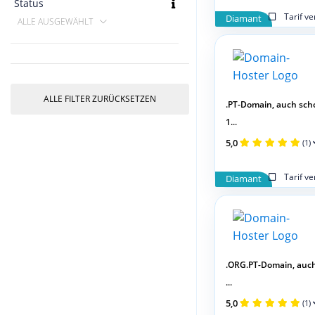
Status
Tarif v
Diamant
ALLE AUSGEWÄHLT
ALLE FILTER ZURÜCKSETZEN
.PT-Domain, auch sch
1...
5,0
(1)
Tarif v
Diamant
.ORG.PT-Domain, auc
...
5,0
(1)