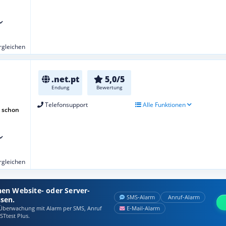
ergleichen
.net.pt
5,0/5
Endung
Bewertung
Telefonsupport
Alle Funktionen
 schon
ergleichen
nen Website- oder Server-
SMS‑Alarm
Anruf‑Alarm
ssen.
berwachung mit Alarm per SMS, Anruf
E‑Mail‑Alarm
STtest Plus.