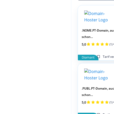
.NOME.PT-Domain, au
schon...
5,0
(1)
Tarif v
Diamant
.PUBL.PT-Domain, au
schon...
5,0
(1)