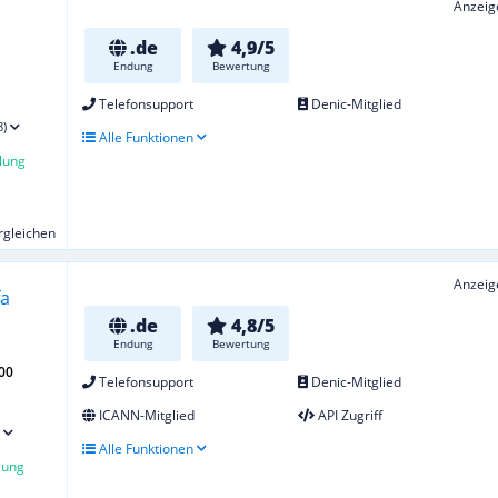
Anzeig
.de
4,9/5
Endung
Bewertung
Telefonsupport
Denic-Mitglied
8)
Alle Funktionen
lung
ergleichen
Anzeig
.de
4,8/5
Endung
Bewertung
00
Telefonsupport
Denic-Mitglied
ICANN-Mitglied
API Zugriff
Alle Funktionen
lung