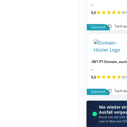
...
5,0
(1)
Tarif v
Diamant
.NET.PT-Domain, auch
...
5,0
(1)
Tarif v
Diamant
Nie wieder ei
Ausfall verpa
Rund-um-die-Uhr-Ü
oder E‑Mail mit HO