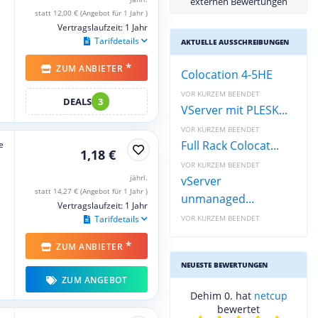
externen Bewertungen
statt 12,00 € (Angebot für 1 Jahr )
Vertragslaufzeit: 1 Jahr
Tarifdetails
AKTUELLE AUSSCHREIBUNGEN
*
ZUM ANBIETER
Colocation 4-5HE
VOR KURZEM BEENDET
DEALS
3
VServer mit PLESK...
VOR KURZEM BEENDET
Full Rack Colocat...
e
1,18 €
VOR KURZEM BEENDET
jährl.
vServer
statt 14,27 € (Angebot für 1 Jahr )
unmanaged...
Vertragslaufzeit: 1 Jahr
Tarifdetails
VOR KURZEM BEENDET
*
ZUM ANBIETER
NEUESTE BEWERTUNGEN
ZUM ANGEBOT
Dehim 0. hat
netcup
bewertet