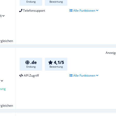
Endung
Bewertung
Telefonsupport
Alle Funktionen
8)
ergleichen
Anzeig
.de
4,1/5
Endung
Bewertung
API Zugriff
Alle Funktionen
lung
ergleichen