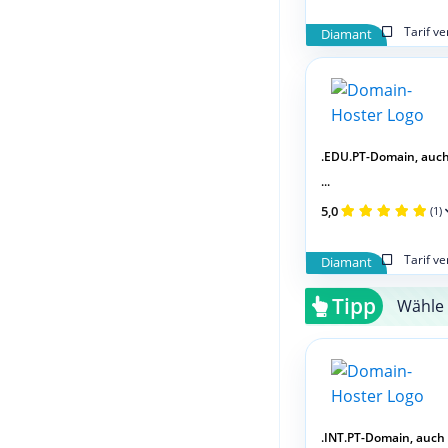
Tarif v
Diamant
.EDU.PT-Domain, auc
...
5,0
(1)
Tarif v
Diamant
Tipp
Wähle 
.INT.PT-Domain, auch