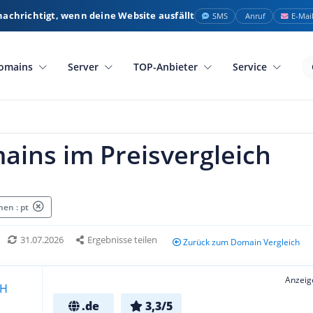
nachrichtigt, wenn deine Website ausfällt
SMS
Anruf
E-Mai
omains
Server
TOP-Anbieter
Service
ains im Preisvergleich
en : pt
31.07.2026
Ergebnisse teilen
Zurück zum Domain Vergleich
Anzeig
.de
3,3/5