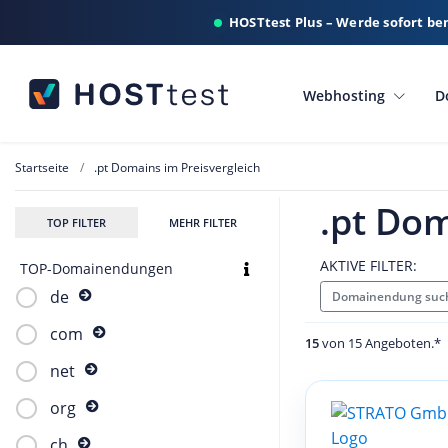
HOSTtest Plus – Werde sofort be
Webhosting
D
Startseite
.pt Domains im Preisvergleich
.pt Dom
TOP FILTER
MEHR FILTER
AKTIVE FILTER:
TOP-Domainendungen
de
Domainendung such
com
15
von 15 Angeboten.*
net
org
ch