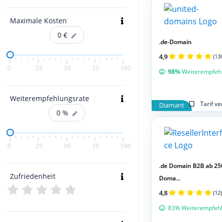
Maximale Kosten
0
€
.de-Domain
4,9
(13
0
25
50
75
100
98%
Weiterempfeh
Weiterempfehlungsrate
Tarif v
Diamant
0
%
0
25
50
75
100
.de Domain B2B ab 25
Zufriedenheit
Doma...
4,8
(12)
83% Weiterempfeh