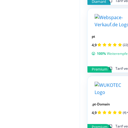
Tarif v
Diamant
pt
4,9
(22)
100%
Weiterempfe
Tarif v
Premium
.pt-Domain
4,9
(4)
Tarif v
Premium