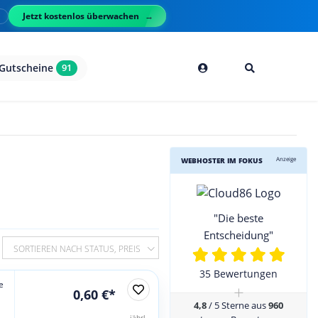
Jetzt kostenlos überwachen
l
Gutscheine
91
Anzeige
WEBHOSTER IM FOKUS
"Die beste
Entscheidung"
SORTIEREN NACH STATUS, PREIS
35 Bewertungen
e
+
0,60 €*
4,8
/ 5 Sterne aus
960
jährl.