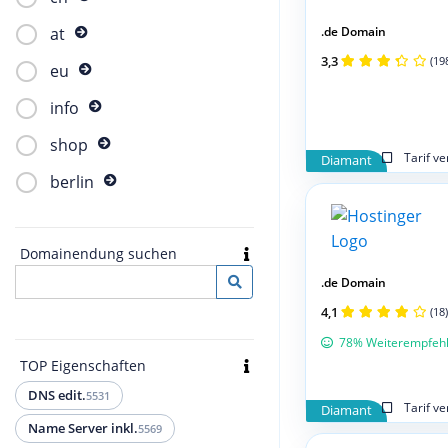
.de Domain
at
3,3
(19
eu
info
shop
Tarif v
Diamant
berlin
Domainendung suchen
.de Domain
4,1
(18)
78% Weiterempfeh
TOP Eigenschaften
DNS edit.
5531
Tarif v
Diamant
Name Server inkl.
5569