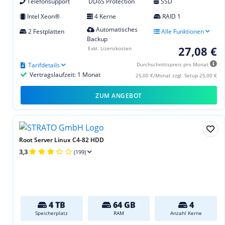
Telefonsupport
DDoS Protection
SSD
Intel Xeon®
4 Kerne
RAID 1
Automatisches
2 Festplatten
Alle Funktionen
Backup
27,08 €
Exkl. Lizenzkosten
Tarifdetails
Durchschnittspreis pro Monat
Vertragslaufzeit: 1 Monat
25,00 €/Monat zzgl. Setup 25,00 €
ZUM ANGEBOT
Root Server Linux C4-82 HDD
3,3
(199)
4 TB
64 GB
4
Speicherplatz
RAM
Anzahl Kerne