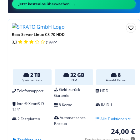
Jetzt kostenlos überwachen
Root Server Linux C8-70 HDD
3,3
(199)
2 TB
32 GB
8
Speicherplatz
RAM
Anzahl Kerne
Geld-zurück-
Telefonsupport
HDD
Garantie
Intel® Xeon® D-
8 Kerne
RAID 1
1541
Automatisches
2 Festplatten
Alle Funktionen
Backup
24,00 €
Tarifdetails
Durchschnittspreis pro Monat