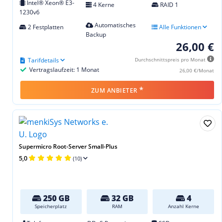
Intel® Xeon® E3-
4 Kerne
RAID 1
1230v6
Automatisches
2 Festplatten
Alle Funktionen
Backup
26,00 €
Tarifdetails
Durchschnittspreis pro Monat
Vertragslaufzeit: 1 Monat
26,00 €/Monat
*
ZUM ANBIETER
Supermicro Root-Server Small-Plus
5,0
(10)
250 GB
32 GB
4
Speicherplatz
RAM
Anzahl Kerne