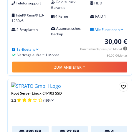
Geld-zurück-
Telefonsupport
HDD
Garantie
Intel® Xeon® E3-
4 Kerne
RAID 1
1230v6
Automatisches
2 Festplatten
Alle Funktionen
Backup
30,00 €
Tarifdetails
Durchschnittspreis pro Monat
Vertragslaufzeit: 1 Monat
30,00 €/Monat
*
ZUM ANBIETER
Root Server Linux C4-103 SSD
3,3
(199)
480 GB
32 GB
4