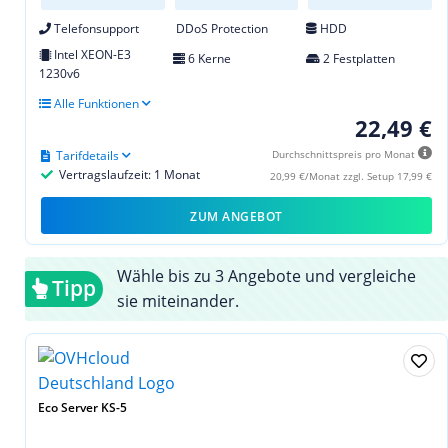
Telefonsupport
DDoS Protection
HDD
Intel XEON-E3
6 Kerne
2 Festplatten
1230v6
Alle Funktionen
22,49 €
Tarifdetails
Durchschnittspreis pro Monat
Vertragslaufzeit: 1 Monat
20,99 €/Monat zzgl. Setup 17,99 €
ZUM ANGEBOT
Wähle bis zu 3 Angebote und vergleiche
Tipp
sie miteinander.
Eco Server KS-5