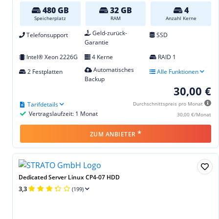
480 GB
32 GB
4
Speicherplatz
RAM
Anzahl Kerne
Geld-zurück-
Telefonsupport
SSD
Garantie
Intel® Xeon 2226G
4 Kerne
RAID 1
Automatisches
2 Festplatten
Alle Funktionen
Backup
30,00 €
Tarifdetails
Durchschnittspreis pro Monat
Vertragslaufzeit: 1 Monat
30,00 €/Monat
*
ZUM ANBIETER
Dedicated Server Linux CP4-07 HDD
3,3
(199)