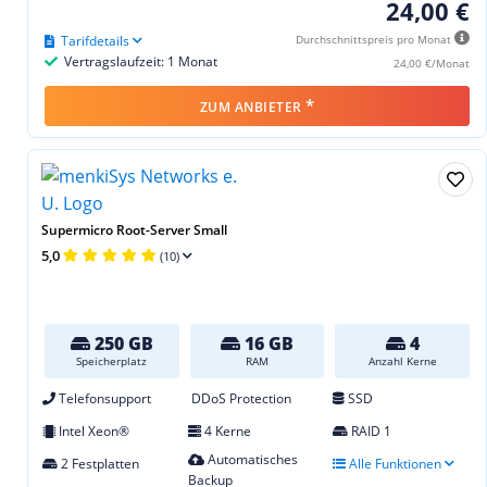
24,00 €
Tarifdetails
Durchschnittspreis pro Monat
Vertragslaufzeit: 1 Monat
24,00 €/Monat
*
ZUM ANBIETER
Supermicro Root-Server Small
5,0
(10)
250 GB
16 GB
4
Speicherplatz
RAM
Anzahl Kerne
Telefonsupport
DDoS Protection
SSD
Intel Xeon®
4 Kerne
RAID 1
Automatisches
2 Festplatten
Alle Funktionen
Backup