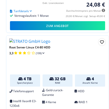
24,08 €
Exkl. Lizenzkosten
Tarifdetails
Durchschnittspreis pro Monat
Vertragslaufzeit: 1 Monat
20,00 €/Monat zzgl. Setup 49,00 €
ZUM ANGEBOT
Root Server Linux C4-80 HDD
3,3
(199)
4 TB
32 GB
4
Speicherplatz
RAM
Anzahl Kerne
Geld-zurück-
Telefonsupport
HDD
Garantie
Intel® Xeon® E3-
4 Kerne
RAID 1
1230v6