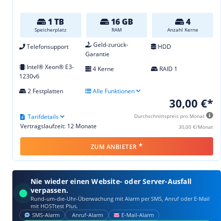
1 TB
16 GB
4
Speicherplatz
RAM
Anzahl Kerne
Geld-zurück-
Telefonsupport
HDD
Garantie
Intel® Xeon® E3-
4 Kerne
RAID 1
1230v6
2 Festplatten
Alle Funktionen
30,00 €*
Tarifdetails
Durchschnittspreis pro Monat
Vertragslaufzeit: 12 Monate
30,00 €/Monat
*
ZUM ANBIETER
Nie wieder einen Website- oder Server-Ausfall
verpassen.
Rund-um-die-Uhr-Überwachung mit Alarm per SMS, Anruf oder E‑Mail
mit HOSTtest Plus.
SMS‑Alarm
Anruf‑Alarm
E‑Mail‑Alarm