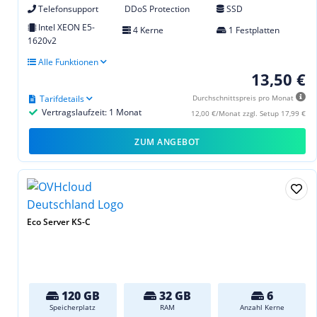
Telefonsupport
DDoS Protection
SSD
Intel XEON E5-
4 Kerne
1 Festplatten
1620v2
Alle Funktionen
13,50 €
Tarifdetails
Durchschnittspreis pro Monat
Vertragslaufzeit: 1 Monat
12,00 €/Monat zzgl. Setup 17,99 €
ZUM ANGEBOT
Eco Server KS-C
120 GB
32 GB
6
Speicherplatz
RAM
Anzahl Kerne