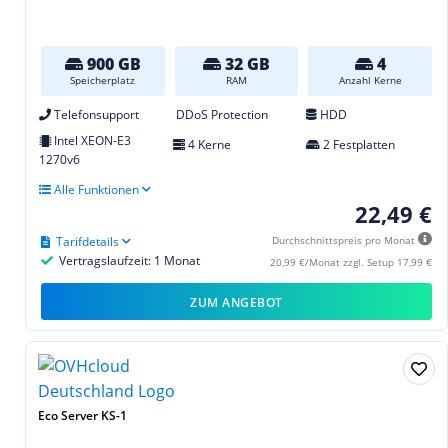
900 GB
32 GB
4
Speicherplatz
RAM
Anzahl Kerne
Telefonsupport
DDoS Protection
HDD
Intel XEON-E3
4 Kerne
2 Festplatten
1270v6
Alle Funktionen
22,49 €
Tarifdetails
Durchschnittspreis pro Monat
Vertragslaufzeit: 1 Monat
20,99 €/Monat zzgl. Setup 17,99 €
ZUM ANGEBOT
Eco Server KS-1