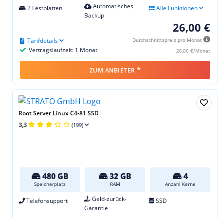
Automatisches
2 Festplatten
Alle Funktionen
Backup
26,00 €
Tarifdetails
Durchschnittspreis pro Monat
Vertragslaufzeit: 1 Monat
26,00 €/Monat
*
ZUM ANBIETER
Root Server Linux C4-81 SSD
3,3
(199)
480 GB
32 GB
4
Speicherplatz
RAM
Anzahl Kerne
Geld-zurück-
Telefonsupport
SSD
Garantie