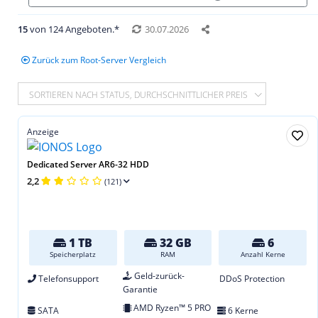
15
von 124 Angeboten.*
30.07.2026
Zurück zum Root-Server Vergleich
SORTIEREN NACH STATUS, DURCHSCHNITTLICHER PREIS
Anzeige
Dedicated Server AR6-32 HDD
2,2
(121)
1 TB
32 GB
6
Speicherplatz
RAM
Anzahl Kerne
Geld-zurück-
Telefonsupport
DDoS Protection
Garantie
AMD Ryzen™ 5 PRO
SATA
6 Kerne