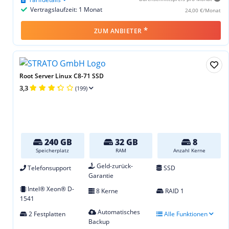
Vertragslaufzeit: 1 Monat
24,00 €/Monat
*
ZUM ANBIETER
Root Server Linux C8-71 SSD
3,3
(199)
240 GB
32 GB
8
Speicherplatz
RAM
Anzahl Kerne
Geld-zurück-
Telefonsupport
SSD
Garantie
Intel® Xeon® D-
8 Kerne
RAID 1
1541
Automatisches
2 Festplatten
Alle Funktionen
Backup