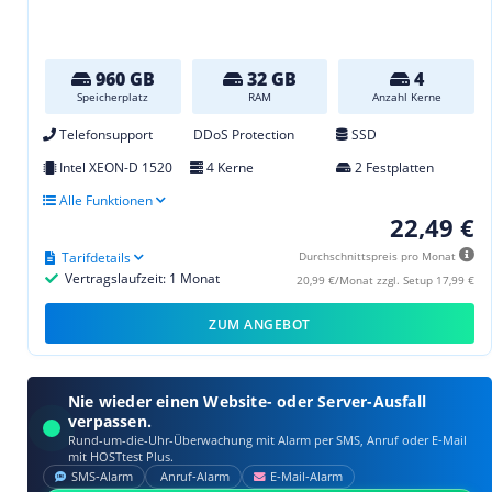
960 GB
32 GB
4
Speicherplatz
RAM
Anzahl Kerne
Telefonsupport
DDoS Protection
SSD
Intel XEON-D 1520
4 Kerne
2 Festplatten
Alle Funktionen
22,49 €
Tarifdetails
Durchschnittspreis pro Monat
Vertragslaufzeit: 1 Monat
20,99 €/Monat zzgl. Setup 17,99 €
ZUM ANGEBOT
Nie wieder einen Website- oder Server-Ausfall
verpassen.
Rund-um-die-Uhr-Überwachung mit Alarm per SMS, Anruf oder E‑Mail
mit HOSTtest Plus.
SMS‑Alarm
Anruf‑Alarm
E‑Mail‑Alarm