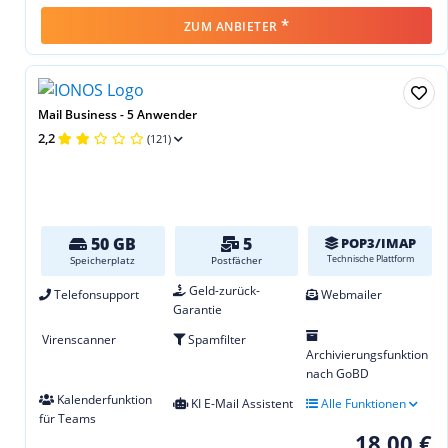
*
ZUM ANBIETER
Mail Business - 5 Anwender
2,2
(121)
50 GB
5
POP3/IMAP
Technische Plattform
Speicherplatz
Postfächer
Geld-zurück-
Telefonsupport
Webmailer
Garantie
Virenscanner
Spamfilter
Archivierungsfunktion
nach GoBD
Kalenderfunktion
KI E-Mail Assistent
Alle Funktionen
für Teams
18,00 €