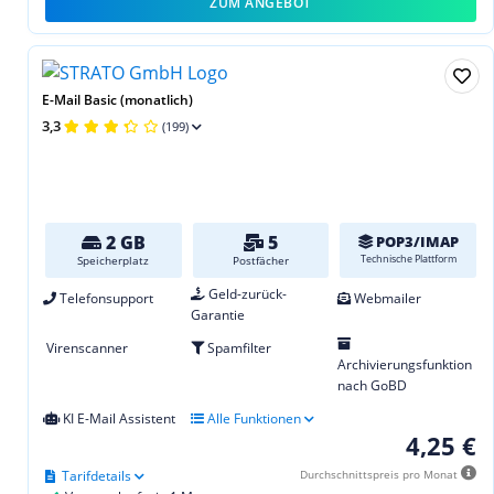
ZUM ANGEBOT
E-Mail Basic (monatlich)
3,3
(199)
2 GB
5
POP3/IMAP
Technische Plattform
Speicherplatz
Postfächer
Geld-zurück-
Telefonsupport
Webmailer
Garantie
Virenscanner
Spamfilter
Archivierungsfunktion
nach GoBD
KI E-Mail Assistent
Alle Funktionen
4,25 €
Tarifdetails
Durchschnittspreis pro Monat