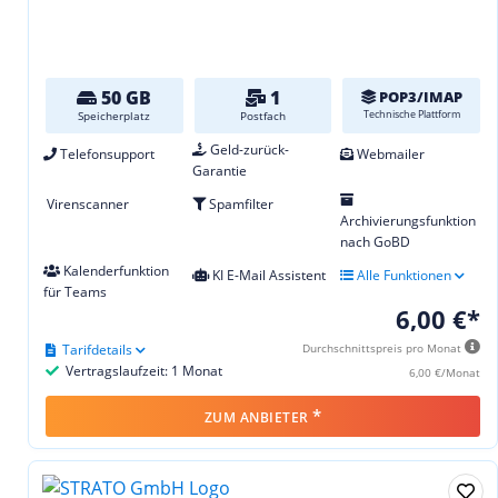
50 GB
1
POP3/IMAP
Technische Plattform
Speicherplatz
Postfach
Geld-zurück-
Telefonsupport
Webmailer
Garantie
Virenscanner
Spamfilter
Archivierungsfunktion
nach GoBD
Kalenderfunktion
KI E-Mail Assistent
Alle Funktionen
für Teams
6,00 €*
Tarifdetails
Durchschnittspreis pro Monat
Vertragslaufzeit: 1 Monat
6,00 €/Monat
*
ZUM ANBIETER