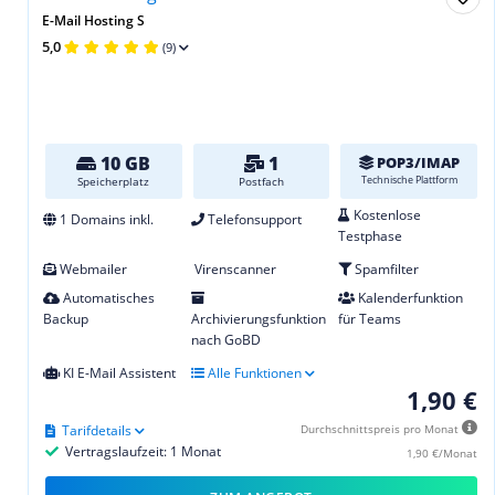
E-Mail Hosting S
5,0
(9)
10 GB
1
POP3/IMAP
Technische Plattform
Speicherplatz
Postfach
Kostenlose
1 Domains inkl.
Telefonsupport
Testphase
Webmailer
Virenscanner
Spamfilter
Automatisches
Kalenderfunktion
Backup
Archivierungsfunktion
für Teams
nach GoBD
KI E-Mail Assistent
Alle Funktionen
1,90 €
Tarifdetails
Durchschnittspreis pro Monat
Vertragslaufzeit: 1 Monat
1,90 €/Monat