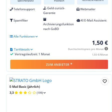
Technische Plattform
Speicherplatz
Postfach
Geld-zurück-
Telefonsupport
Webmailer
Garantie
Spamfilter
KI E-Mail Assistent
Archivierungsfunktion
nach GoBD
Alle Funktionen
1,50 €
Tarifdetails
Durchschnittspreis pro Monat
Vertragslaufzeit: 1 Monat
1,50 €/Monat
*
ZUM ANBIETER
E-Mail Basic (jährlich)
3,3
(199)