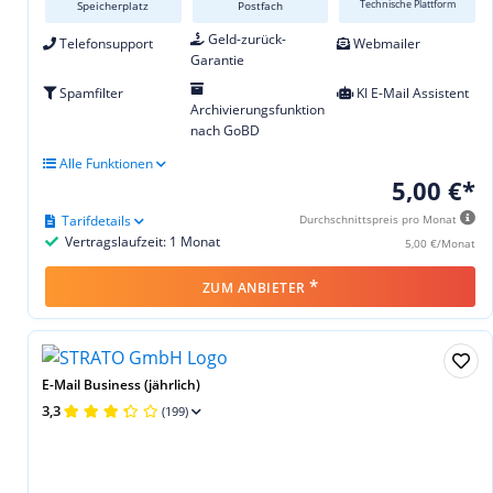
Technische Plattform
Speicherplatz
Postfach
Geld-zurück-
Telefonsupport
Webmailer
Garantie
Spamfilter
KI E-Mail Assistent
Archivierungsfunktion
nach GoBD
Alle Funktionen
5,00 €*
Tarifdetails
Durchschnittspreis pro Monat
Vertragslaufzeit: 1 Monat
5,00 €/Monat
*
ZUM ANBIETER
E-Mail Business (jährlich)
3,3
(199)