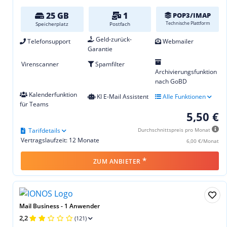
25 GB
1
POP3/IMAP
Technische Plattform
Speicherplatz
Postfach
Geld-zurück-
Telefonsupport
Webmailer
Garantie
Virenscanner
Spamfilter
Archivierungsfunktion
nach GoBD
Kalenderfunktion
KI E-Mail Assistent
Alle Funktionen
für Teams
5,50 €
Tarifdetails
Durchschnittspreis pro Monat
Vertragslaufzeit: 12 Monate
6,00 €/Monat
*
ZUM ANBIETER
Mail Business - 1 Anwender
2,2
(121)