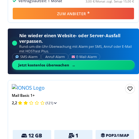
Vertragslaufzeit: 1 Monat
3,00 €/Monat zzgl. Setup 15,00 €
*
ZUM ANBIETER
Nie wieder einen Website- oder Server-Ausfall
verpassen.
Rund-um-die-Uhr-Überwachung mit Alarm per SMS, Anruf oder E‑Mail
mit HOSTtest Plus.
SMS‑Alarm
Anruf‑Alarm
E‑Mail‑Alarm
Jetzt kostenlos überwachen
Mail Basic 1+
2,2
(121)
12 GB
1
POP3/IMAP