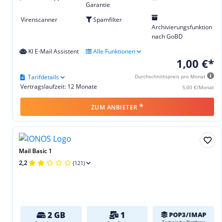
Garantie
Virenscanner
Spamfilter
Archivierungsfunktion
nach GoBD
KI E-Mail Assistent
Alle Funktionen
1,00 €*
Tarifdetails
Durchschnittspreis pro Monat
Vertragslaufzeit: 12 Monate
5,00 €/Monat
*
ZUM ANBIETER
Mail Basic 1
2,2
(121)
2 GB
1
POP3/IMAP