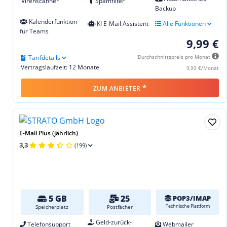
Virenscanner
Spamfilter
Backup
Kalenderfunktion
KI E-Mail Assistent
Alle Funktionen
für Teams
9,99 €
Tarifdetails
Durchschnittspreis pro Monat
Vertragslaufzeit: 12 Monate
9,99 €/Monat
*
ZUM ANBIETER
E-Mail Plus (jährlich)
3,3
(199)
5 GB
25
POP3/IMAP
Technische Plattform
Speicherplatz
Postfächer
Geld-zurück-
Telefonsupport
Webmailer