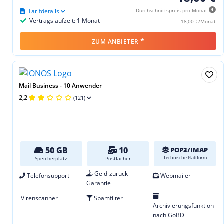
Tarifdetails
Durchschnittspreis pro Monat
Vertragslaufzeit: 1 Monat
18,00 €/Monat
*
ZUM ANBIETER
Mail Business - 10 Anwender
2,2
(121)
50 GB
10
POP3/IMAP
Technische Plattform
Speicherplatz
Postfächer
Geld-zurück-
Telefonsupport
Webmailer
Garantie
Virenscanner
Spamfilter
Archivierungsfunktion
nach GoBD