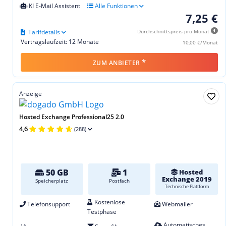
KI E-Mail Assistent
Alle Funktionen
7,25 €
Tarifdetails
Durchschnittspreis pro Monat
Vertragslaufzeit: 12 Monate
10,00 €/Monat
*
ZUM ANBIETER
Anzeige
Hosted Exchange Professional25 2.0
4,6
(288)
50 GB
1
Hosted
Exchange 2019
Speicherplatz
Postfach
Technische Plattform
Kostenlose
Telefonsupport
Webmailer
Testphase
Automatisches