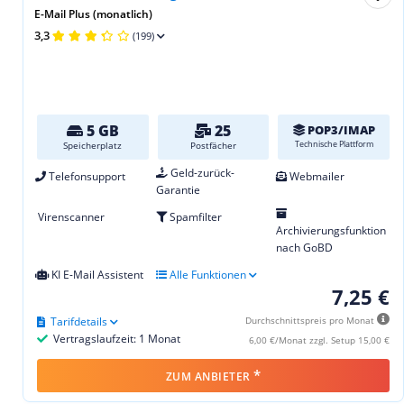
E-Mail Plus (monatlich)
3,3
(199)
5 GB
25
POP3/IMAP
Technische Plattform
Speicherplatz
Postfächer
Geld-zurück-
Telefonsupport
Webmailer
Garantie
Virenscanner
Spamfilter
Archivierungsfunktion
nach GoBD
KI E-Mail Assistent
Alle Funktionen
7,25 €
Tarifdetails
Durchschnittspreis pro Monat
Vertragslaufzeit: 1 Monat
6,00 €/Monat zzgl. Setup 15,00 €
*
ZUM ANBIETER