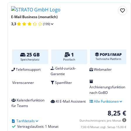
E-Mail Business (monatlich)
3,3
(199)
25 GB
1
POP3/IMAP
Technische Plattform
Speicherplatz
Postfach
Geld-zurück-
Telefonsupport
Webmailer
Garantie
Virenscanner
Spamfilter
Archivierungsfunktion
nach GoBD
Kalenderfunktion
KI E-Mail Assistent
Alle Funktionen
für Teams
8,25 €
Tarifdetails
Durchschnittspreis pro Monat
Vertragslaufzeit: 1 Monat
7,00 €/Monat zzgl. Setup 15,00 €