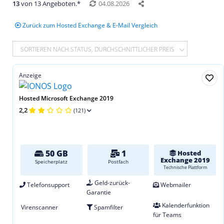
13
von 13 Angeboten.*
04.08.2026
Zurück zum Hosted Exchange & E-Mail Vergleich
SORTIEREN NACH STATUS, DURCHSCHNITTLICHER PREIS
Anzeige
Hosted Microsoft Exchange 2019
2,2
(121)
50 GB
1
Hosted
Exchange 2019
Speicherplatz
Postfach
Technische Plattform
Geld-zurück-
Telefonsupport
Webmailer
Garantie
Kalenderfunktion
Virenscanner
Spamfilter
für Teams