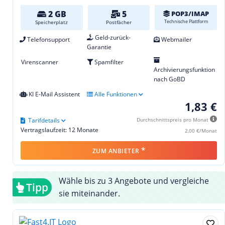
2 GB
5
POP3/IMAP
Technische Plattform
Speicherplatz
Postfächer
Geld-zurück-
Telefonsupport
Webmailer
Garantie
Virenscanner
Spamfilter
Archivierungsfunktion
nach GoBD
KI E-Mail Assistent
Alle Funktionen
1,83 €
Tarifdetails
Durchschnittspreis pro Monat
Vertragslaufzeit: 12 Monate
2,00 €/Monat
*
ZUM ANBIETER
Wähle bis zu 3 Angebote und vergleiche
Tipp
sie miteinander.