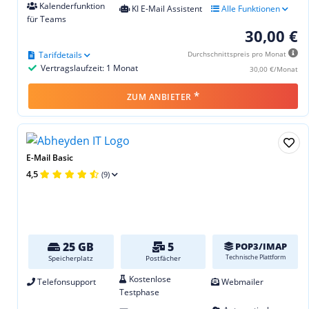
Kalenderfunktion
KI E-Mail Assistent
Alle Funktionen
für Teams
30,00 €
Tarifdetails
Durchschnittspreis pro Monat
Vertragslaufzeit: 1 Monat
30,00 €/Monat
*
ZUM ANBIETER
E-Mail Basic
4,5
(9)
25 GB
5
POP3/IMAP
Technische Plattform
Speicherplatz
Postfächer
Kostenlose
Telefonsupport
Webmailer
Testphase