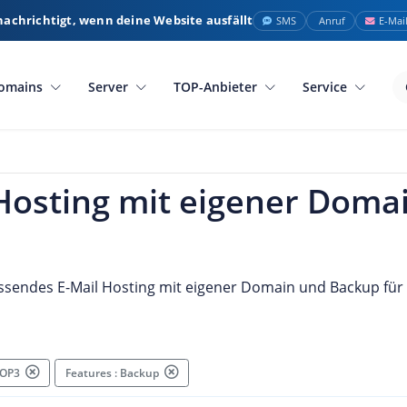
nachrichtigt, wenn deine Website ausfällt
SMS
Anruf
E-Mai
omains
Server
TOP-Anbieter
Service
 Hosting mit eigener Doma
p
assendes E-Mail Hosting mit eigener Domain und Backup für 
 POP3
Features : Backup