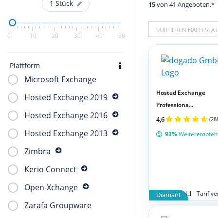
1
Stück
15
von 41 Angeboten.*
SORTIEREN NACH STAT
0
10
20
30
40
50
Plattform
Microsoft Exchange
Hosted Exchange
Hosted Exchange 2019
Professiona...
Hosted Exchange 2016
4,6
(28
Hosted Exchange 2013
93%
Weiterempfeh
Zimbra
Kerio Connect
Open-Xchange
Tarif v
Diamant
Zarafa Groupware