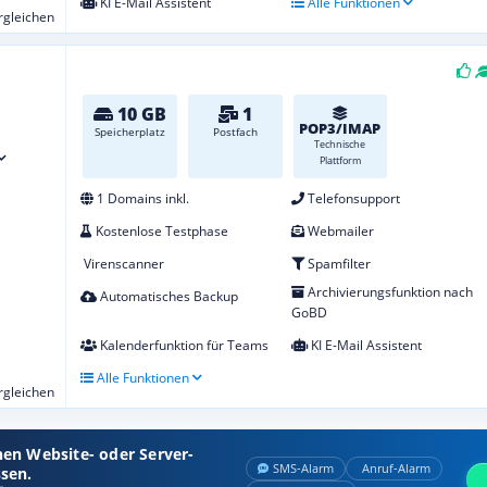
KI E-Mail Assistent
Alle Funktionen
ergleichen
10 GB
1
POP3/IMAP
Speicherplatz
Postfach
Technische
Plattform
1 Domains inkl.
Telefonsupport
Kostenlose Testphase
Webmailer
Virenscanner
Spamfilter
Archivierungsfunktion nach
Automatisches Backup
GoBD
Kalenderfunktion für Teams
KI E-Mail Assistent
Alle Funktionen
ergleichen
nen Website- oder Server-
SMS‑Alarm
Anruf‑Alarm
ssen.