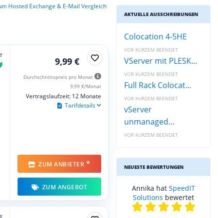
um Hosted Exchange & E-Mail Vergleich
AKTUELLE AUSSCHREIBUNGEN
Colocation 4-5HE
VOR KURZEM BEENDET
e
9,99 €
VServer mit PLESK...
VOR KURZEM BEENDET
Durchschnittspreis pro Monat
Full Rack Colocat...
9,99 €/Monat
Vertragslaufzeit: 12 Monate
VOR KURZEM BEENDET
Tarifdetails
vServer
unmanaged...
VOR KURZEM BEENDET
*
ZUM ANBIETER
NEUESTE BEWERTUNGEN
ZUM ANGEBOT
Annika hat
SpeedIT
Solutions
bewertet
e