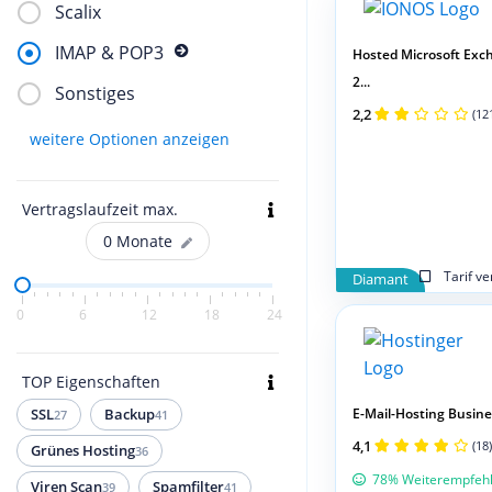
Scalix
IMAP & POP3
Hosted Microsoft Exc
2...
Sonstiges
2,2
(12
weitere Optionen anzeigen
Vertragslaufzeit max.
0
Monate
Tarif v
Diamant
0
6
12
18
24
TOP Eigenschaften
E-Mail-Hosting Busines
SSL
Backup
27
41
4,1
(18)
Grünes Hosting
36
78% Weiterempfeh
Viren Scan
Spamfilter
39
41