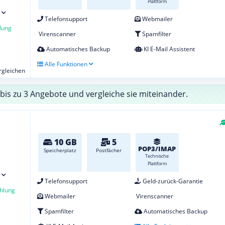
Plattform
Telefonsupport
Webmailer
lung
Virenscanner
Spamfilter
Automatisches Backup
KI E-Mail Assistent
Alle Funktionen
ergleichen
bis zu 3 Angebote und vergleiche sie miteinander.
10 GB
5
POP3/IMAP
Speicherplatz
Postfächer
Technische
Plattform
Telefonsupport
Geld-zurück-Garantie
hlung
Webmailer
Virenscanner
Spamfilter
Automatisches Backup