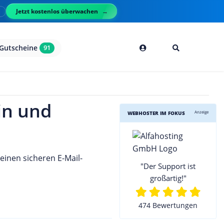
Jetzt kostenlos überwachen
l
Gutscheine
91
in und
Anzeige
WEBHOSTER IM FOKUS
einen sicheren E-Mail-
"Der Support ist
großartig!"
474 Bewertungen