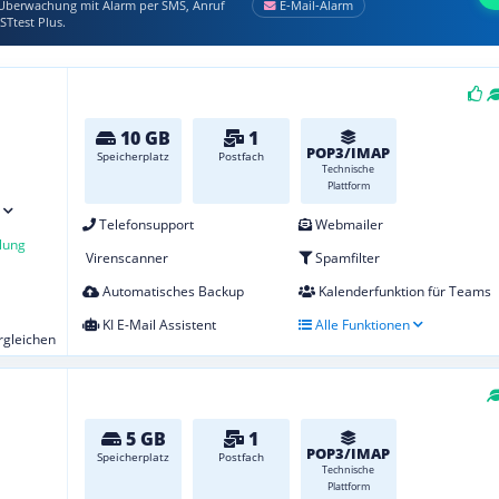
berwachung mit Alarm per SMS, Anruf
E‑Mail‑Alarm
STtest Plus.
10 GB
1
POP3/IMAP
Speicherplatz
Postfach
Technische
Plattform
Telefonsupport
Webmailer
lung
Virenscanner
Spamfilter
Automatisches Backup
Kalenderfunktion für Teams
KI E-Mail Assistent
Alle Funktionen
ergleichen
5 GB
1
POP3/IMAP
Speicherplatz
Postfach
Technische
Plattform