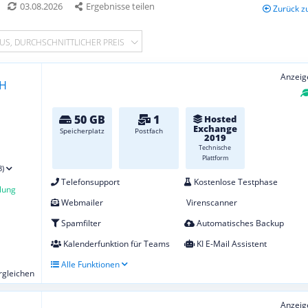
03.08.2026
Ergebnisse teilen
Zurück z
US, DURCHSCHNITTLICHER PREIS
Anzeig
50 GB
1
Hosted
Exchange
Speicherplatz
Postfach
2019
Technische
Plattform
8)
Telefonsupport
Kostenlose Testphase
lung
Webmailer
Virenscanner
Spamfilter
Automatisches Backup
Kalenderfunktion für Teams
KI E-Mail Assistent
Alle Funktionen
ergleichen
Anzeig