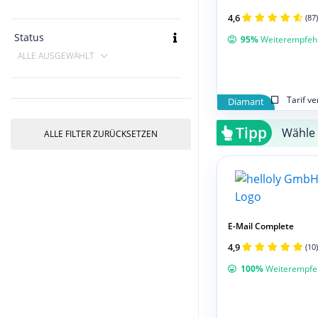
4,6
(87)
Status
95%
Weiterempfeh
ALLE AUSGEWÄHLT
Tarif v
Diamant
Tipp
Wähle 
ALLE FILTER ZURÜCKSETZEN
E-Mail Complete
4,9
(10)
100%
Weiterempfe