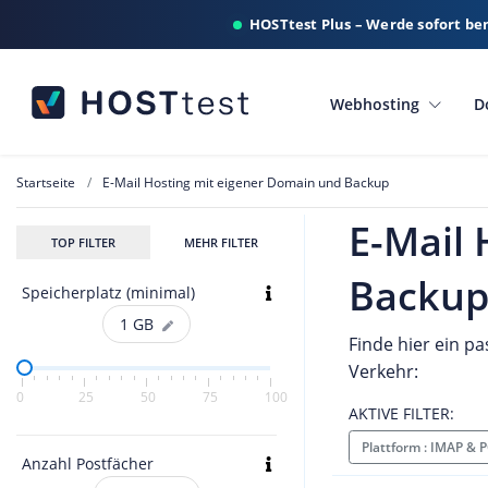
HOSTtest Plus – Werde sofort be
Webhosting
D
Startseite
E-Mail Hosting mit eigener Domain und Backup
E-Mail
TOP FILTER
MEHR FILTER
Backu
Speicherplatz (minimal)
1
GB
Finde hier ein p
Verkehr:
0
25
50
75
100
AKTIVE FILTER:
Plattform : IMAP &
Anzahl Postfächer