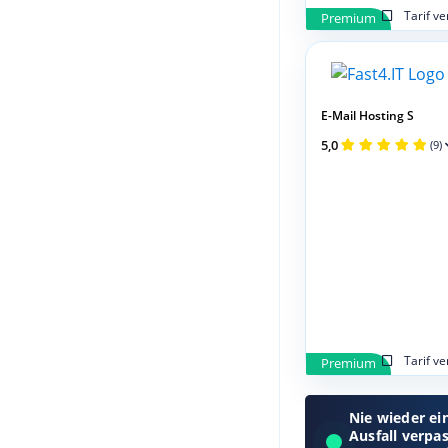
Tarif v
Premium
E-Mail Hosting S
5,0
(9)
Tarif v
Premium
Nie wieder ei
Ausfall verpa