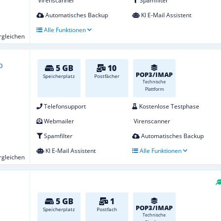
Virenscanner
Spamfilter
Automatisches Backup
KI E-Mail Assistent
Alle Funktionen
ergleichen
5 GB
10
POP3/IMAP
Speicherplatz
Postfächer
Technische
Plattform
Telefonsupport
Kostenlose Testphase
Webmailer
Virenscanner
Spamfilter
Automatisches Backup
KI E-Mail Assistent
Alle Funktionen
ergleichen
5 GB
1
POP3/IMAP
Speicherplatz
Postfach
Technische