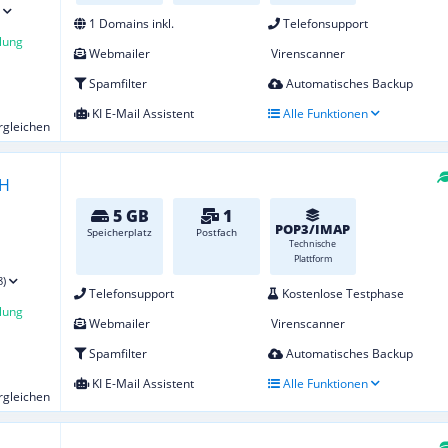
1 Domains inkl.
Telefonsupport
lung
Webmailer
Virenscanner
Spamfilter
Automatisches Backup
KI E-Mail Assistent
Alle Funktionen
ergleichen
5 GB
1
POP3/IMAP
Speicherplatz
Postfach
Technische
Plattform
8)
Telefonsupport
Kostenlose Testphase
lung
Webmailer
Virenscanner
Spamfilter
Automatisches Backup
KI E-Mail Assistent
Alle Funktionen
ergleichen