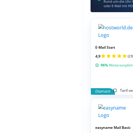
Rund-um-die-Uhr-Ü
oder E‑Mail mit HO
E-Mail Start
4,9
(23)
96%
Weiterempfeh
Tarif v
Diamant
easyname Mail Basic