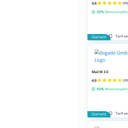
4,6
(99)
92%
Weiterempfeh
Tarif v
Diamant
Mail M 3.0
4,6
(28
93%
Weiterempfeh
Tarif v
Diamant