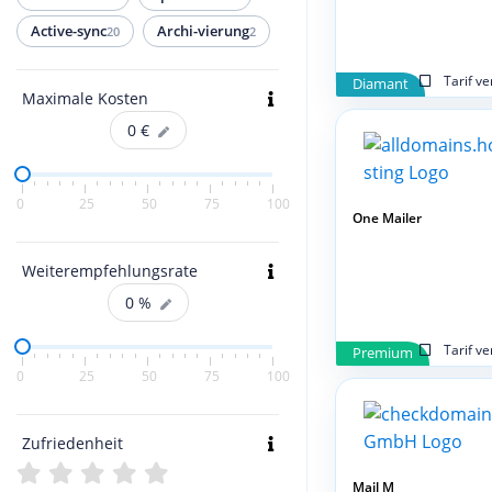
Active-sync
Archi-vierung
20
2
Tarif v
Diamant
Maximale Kosten
0
€
0
25
50
75
100
One Mailer
Weiterempfehlungsrate
0
%
Tarif v
Premium
0
25
50
75
100
Zufriedenheit
Mail M