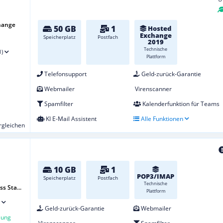
hange
50 GB
1
Hosted
Exchange
Speicherplatz
Postfach
2019
Technische
1)
Plattform
Telefonsupport
Geld-zurück-Garantie
Webmailer
Virenscanner
Spamfilter
Kalenderfunktion für Teams
KI E-Mail Assistent
Alle Funktionen
ergleichen
10 GB
1
POP3/IMAP
Speicherplatz
Postfach
Technische
s Sta...
Plattform
Geld-zurück-Garantie
Webmailer
lung