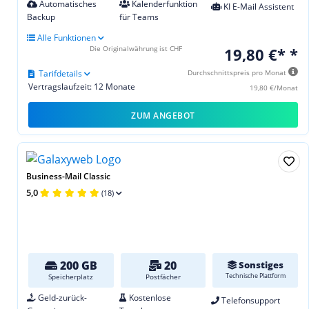
Automatisches
Kalenderfunktion
KI E-Mail Assistent
Backup
für Teams
Alle Funktionen
Die Originalwährung ist CHF
19,80 €* *
Tarifdetails
Durchschnittspreis pro Monat
Vertragslaufzeit: 12 Monate
19,80 €/Monat
ZUM ANGEBOT
Business-Mail Classic
5,0
(18)
200 GB
20
Sonstiges
Technische Plattform
Speicherplatz
Postfächer
Geld-zurück-
Kostenlose
Telefonsupport