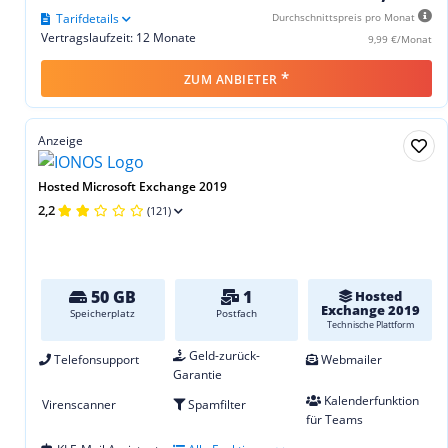
Tarifdetails
Durchschnittspreis pro Monat
Vertragslaufzeit: 12 Monate
9,99 €/Monat
*
ZUM ANBIETER
Anzeige
Hosted Microsoft Exchange 2019
2,2
(121)
50 GB
1
Hosted
Exchange 2019
Speicherplatz
Postfach
Technische Plattform
Geld-zurück-
Telefonsupport
Webmailer
Garantie
Kalenderfunktion
Virenscanner
Spamfilter
für Teams