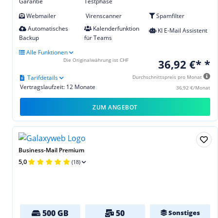
Garantie
Testphase
Webmailer
Virenscanner
Spamfilter
Automatisches
Kalenderfunktion
KI E-Mail Assistent
Backup
für Teams
Alle Funktionen
Die Originalwährung ist CHF
36,92 €* *
Tarifdetails
Durchschnittspreis pro Monat
Vertragslaufzeit: 12 Monate
36,92 €/Monat
ZUM ANGEBOT
Business-Mail Premium
5,0
(18)
500 GB
50
Sonstiges