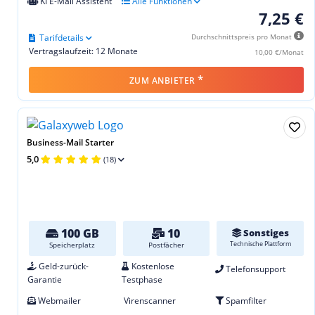
KI E-Mail Assistent
Alle Funktionen
7,25 €
Tarifdetails
Durchschnittspreis pro Monat
Vertragslaufzeit: 12 Monate
10,00 €/Monat
*
ZUM ANBIETER
Business-Mail Starter
5,0
(18)
100 GB
10
Sonstiges
Technische Plattform
Speicherplatz
Postfächer
Geld-zurück-
Kostenlose
Telefonsupport
Garantie
Testphase
Webmailer
Virenscanner
Spamfilter