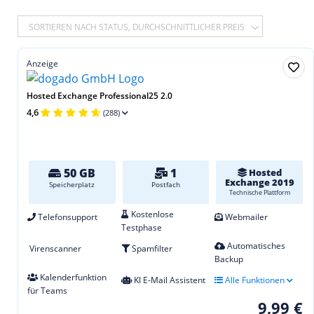
SORTIEREN NACH STATUS, DURCHSCHNITTLICHER PREIS
Anzeige
Hosted Exchange Professional25 2.0
4,6
(288)
50 GB
1
Hosted
Exchange 2019
Speicherplatz
Postfach
Technische Plattform
Kostenlose
Telefonsupport
Webmailer
Testphase
Automatisches
Virenscanner
Spamfilter
Backup
Kalenderfunktion
KI E-Mail Assistent
Alle Funktionen
für Teams
9,99 €