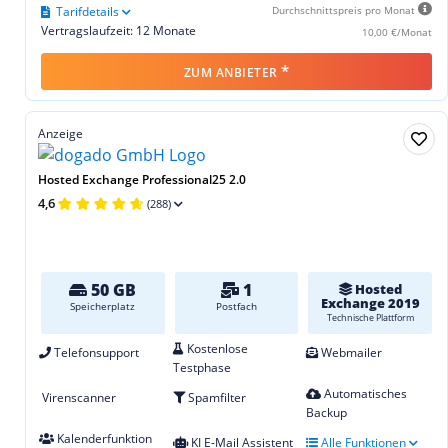
Tarifdetails
Durchschnittspreis pro Monat
Vertragslaufzeit: 12 Monate
10,00 €/Monat
*
ZUM ANBIETER
Anzeige
Hosted Exchange Professional25 2.0
4,6
(288)
50 GB
1
Hosted
Exchange 2019
Speicherplatz
Postfach
Technische Plattform
Kostenlose
Telefonsupport
Webmailer
Testphase
Automatisches
Virenscanner
Spamfilter
Backup
Kalenderfunktion
KI E-Mail Assistent
Alle Funktionen