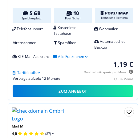
5 GB
10
POP3/IMAP
Technische Plattform
Speicherplatz
Postfächer
Kostenlose
Telefonsupport
Webmailer
Testphase
Automatisches
Virenscanner
Spamfilter
Backup
KI E-Mail Assistent
Alle Funktionen
1,19 €
Tarifdetails
Durchschnittspreis pro Monat
Vertragslaufzeit: 12 Monate
1,19 €/Monat
ZUM ANGEBOT
Mail M
4,6
(87)