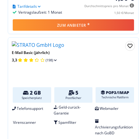
Tarifdetails
Durchschnittspreis pro Monat
Vertragslaufzeit: 1 Monat
1,50 €/Monat
*
ZUM ANBIETER
E-Mail Basic (jährlich)
3,3
(198)
2 GB
5
POP3/IMAP
Technische Plattform
Speicherplatz
Postfächer
Geld-zurück-
Telefonsupport
Webmailer
Garantie
Virenscanner
Spamfilter
Archivierungsfunktion
nach GoBD