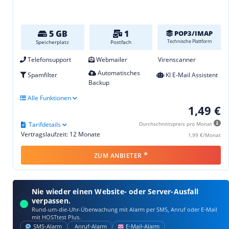
5 GB
1
POP3/IMAP
Technische Plattform
Speicherplatz
Postfach
Telefonsupport
Webmailer
Virenscanner
Automatisches
Spamfilter
KI E-Mail Assistent
Backup
Alle Funktionen
1,49 €
Tarifdetails
Durchschnittspreis pro Monat
Vertragslaufzeit: 12 Monate
1,99 €/Monat
*
ZUM ANBIETER
Nie wieder einen Website- oder Server-Ausfall
verpassen.
Rund-um-die-Uhr-Überwachung mit Alarm per SMS, Anruf oder E‑Mail
mit HOSTtest Plus.
SMS‑Alarm
Anruf‑Alarm
E‑Mail‑Alarm