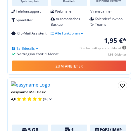
Technische Plattform
Speicherplatz
Postfach
Telefonsupport
Webmailer
Virenscanner
Automatisches
Kalenderfunktion
Spamfilter
Backup
für Teams
KI E-Mail Assistent
Alle Funktionen
1,95 €*
Tarifdetails
Durchschnittspreis pro Monat
Vertragslaufzeit: 1 Monat
1,95 €/Monat
ZUM ANBIETER
easyname Mail Basic
4,6
(99)
5 GB
1
POP3/IMAP