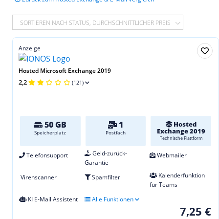
SORTIEREN NACH STATUS, DURCHSCHNITTLICHER PREIS
Anzeige
Hosted Microsoft Exchange 2019
2,2
(121)
50 GB
1
Hosted
Exchange 2019
Speicherplatz
Postfach
Technische Plattform
Geld-zurück-
Telefonsupport
Webmailer
Garantie
Kalenderfunktion
Virenscanner
Spamfilter
für Teams
KI E-Mail Assistent
Alle Funktionen
7,25 €