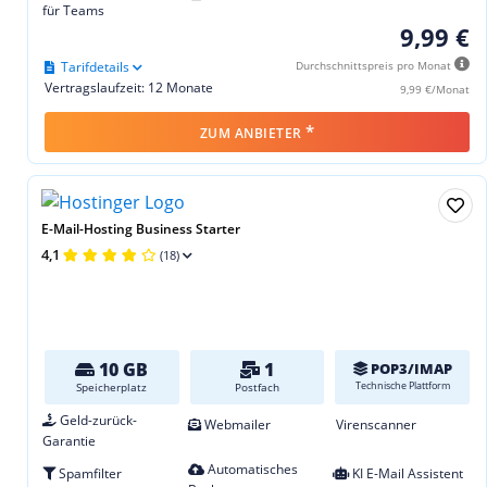
für Teams
9,99 €
Tarifdetails
Durchschnittspreis pro Monat
Vertragslaufzeit: 12 Monate
9,99 €/Monat
*
ZUM ANBIETER
E-Mail-Hosting Business Starter
4,1
(18)
10 GB
1
POP3/IMAP
Technische Plattform
Speicherplatz
Postfach
Geld-zurück-
Webmailer
Virenscanner
Garantie
Automatisches
Spamfilter
KI E-Mail Assistent