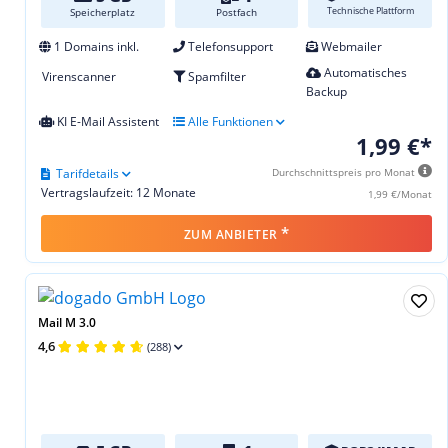
Technische Plattform
Speicherplatz
Postfach
1 Domains inkl.
Telefonsupport
Webmailer
Automatisches
Virenscanner
Spamfilter
Backup
KI E-Mail Assistent
Alle Funktionen
1,99 €*
Tarifdetails
Durchschnittspreis pro Monat
Vertragslaufzeit: 12 Monate
1,99 €/Monat
*
ZUM ANBIETER
Mail M 3.0
4,6
(288)