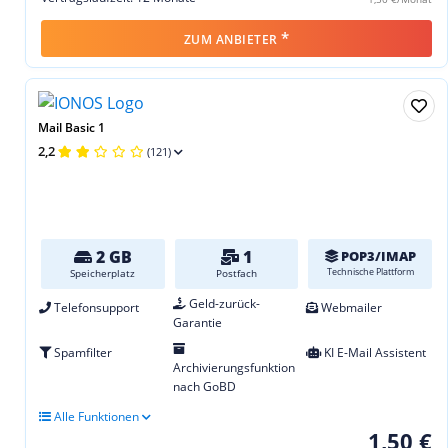
*
ZUM ANBIETER
Mail Basic 1
2,2
(121)
2 GB
1
POP3/IMAP
Technische Plattform
Speicherplatz
Postfach
Geld-zurück-
Telefonsupport
Webmailer
Garantie
Spamfilter
KI E-Mail Assistent
Archivierungsfunktion
nach GoBD
Alle Funktionen
1,50 €