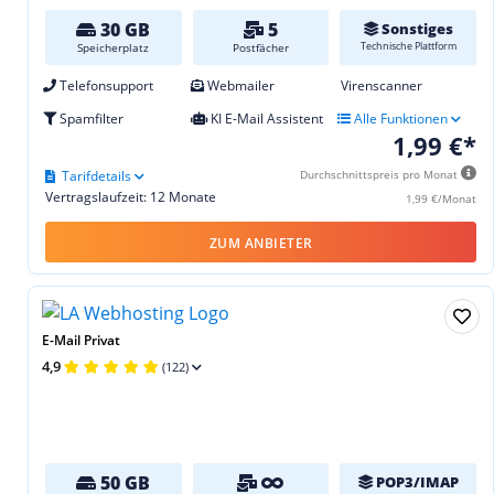
30 GB
5
Sonstiges
Technische Plattform
Speicherplatz
Postfächer
Telefonsupport
Webmailer
Virenscanner
Spamfilter
KI E-Mail Assistent
Alle Funktionen
1,99 €*
Tarifdetails
Durchschnittspreis pro Monat
Vertragslaufzeit: 12 Monate
1,99 €/Monat
ZUM ANBIETER
E-Mail Privat
4,9
(122)
50 GB
POP3/IMAP