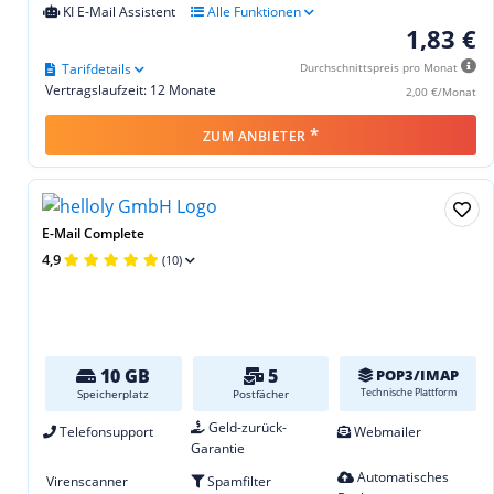
KI E-Mail Assistent
Alle Funktionen
1,83 €
Tarifdetails
Durchschnittspreis pro Monat
Vertragslaufzeit: 12 Monate
2,00 €/Monat
*
ZUM ANBIETER
E-Mail Complete
4,9
(10)
10 GB
5
POP3/IMAP
Technische Plattform
Speicherplatz
Postfächer
Geld-zurück-
Telefonsupport
Webmailer
Garantie
Automatisches
Virenscanner
Spamfilter