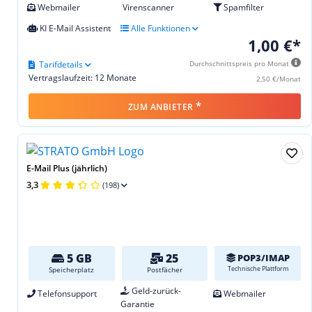
Webmailer
Virenscanner
Spamfilter
KI E-Mail Assistent
Alle Funktionen
1,00 €*
Tarifdetails
Durchschnittspreis pro Monat
Vertragslaufzeit: 12 Monate
2,50 €/Monat
*
ZUM ANBIETER
E-Mail Plus (jährlich)
3,3
(198)
5 GB
25
POP3/IMAP
Technische Plattform
Speicherplatz
Postfächer
Geld-zurück-
Telefonsupport
Webmailer
Garantie