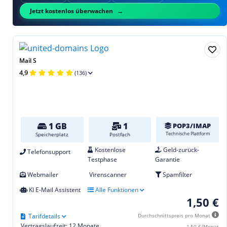
Jetzt kostenlos überwachen
Mail S
4,9
(136)
1 GB
1
POP3/IMAP
Technische Plattform
Speicherplatz
Postfach
Kostenlose
Geld-zurück-
Telefonsupport
Testphase
Garantie
Webmailer
Virenscanner
Spamfilter
KI E-Mail Assistent
Alle Funktionen
1,50 €
Tarifdetails
Durchschnittspreis pro Monat
Vertragslaufzeit: 12 Monate
1,50 €/Monat