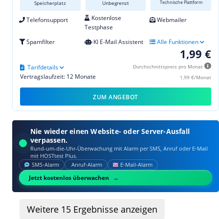
Technische Plattform
Speicherplatz
Unbegrenzt
Kostenlose
Telefonsupport
Webmailer
Testphase
Spamfilter
KI E-Mail Assistent
Alle Funktionen
1,99 €
Tarifdetails
Durchschnittspreis pro Monat
Vertragslaufzeit: 12 Monate
1,99 €/Monat
ZUM ANGEBOT
Nie wieder einen Website- oder Server-Ausfall
verpassen.
Rund-um-die-Uhr-Überwachung mit Alarm per SMS, Anruf oder E‑Mail
mit HOSTtest Plus.
SMS‑Alarm
Anruf‑Alarm
E‑Mail‑Alarm
Jetzt kostenlos überwachen
Weitere
15
Ergebnisse anzeigen