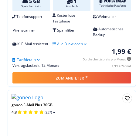
5 GB
1
POP3/IMAP
Technische Plattform
Speicherplatz
Postfach
Kostenlose
Telefonsupport
Webmailer
Testphase
Automatisches
Virenscanner
Spamfilter
Backup
KI E-Mail Assistent
Alle Funktionen
1,99 €
Tarifdetails
Durchschnittspreis pro Monat
Vertragslaufzeit: 12 Monate
1,99 €/Monat
*
ZUM ANBIETER
goneo E-Mail Plus 30GB
4,8
(257)