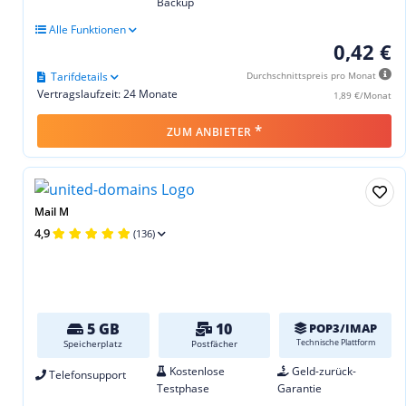
Backup
Alle Funktionen
0,42 €
Tarifdetails
Durchschnittspreis pro Monat
Vertragslaufzeit: 24 Monate
1,89 €/Monat
*
ZUM ANBIETER
Mail M
4,9
(136)
5 GB
10
POP3/IMAP
Technische Plattform
Speicherplatz
Postfächer
Kostenlose
Geld-zurück-
Telefonsupport
Testphase
Garantie