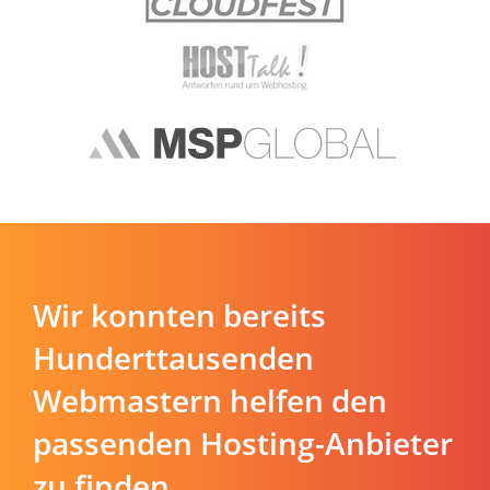
Wir konnten bereits
Hunderttausenden
Webmastern helfen den
passenden Hosting-Anbieter
zu finden.