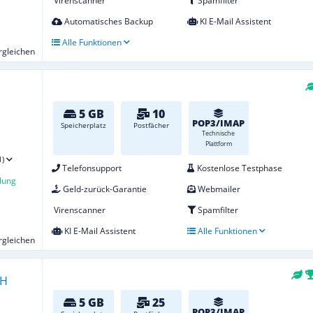
Virenscanner
Spamfilter
Automatisches Backup
KI E-Mail Assistent
Alle Funktionen
ergleichen
5 GB
10
POP3/IMAP
Speicherplatz
Postfächer
Technische
Plattform
1)
Telefonsupport
Kostenlose Testphase
lung
Geld-zurück-Garantie
Webmailer
Virenscanner
Spamfilter
KI E-Mail Assistent
Alle Funktionen
ergleichen
5 GB
25
POP3/IMAP