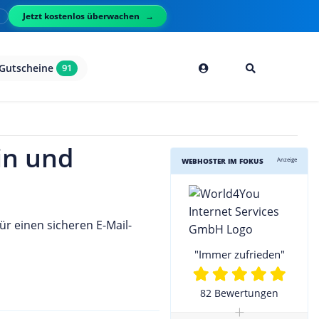
Jetzt kostenlos überwachen
l
Gutscheine
91
in und
Anzeige
WEBHOSTER IM FOKUS
ür einen sicheren E-Mail-
"Immer zufrieden"
82 Bewertungen
+