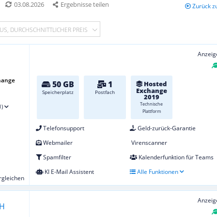
03.08.2026
Ergebnisse teilen
Zurück z
US, DURCHSCHNITTLICHER PREIS
Anzeig
hange
50 GB
1
Hosted
Exchange
Speicherplatz
Postfach
2019
Technische
1)
Plattform
Telefonsupport
Geld-zurück-Garantie
Webmailer
Virenscanner
Spamfilter
Kalenderfunktion für Teams
KI E-Mail Assistent
Alle Funktionen
ergleichen
Anzeig