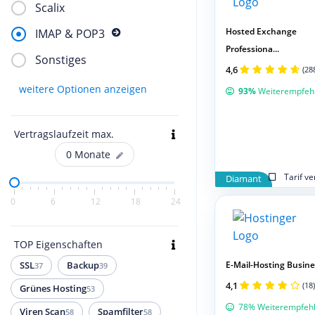
Scalix
Hosted Exchange
IMAP & POP3
Professiona...
Sonstiges
4,6
(28
weitere Optionen anzeigen
93%
Weiterempfeh
Vertragslaufzeit max.
0
Monate
Tarif v
Diamant
0
6
12
18
24
TOP Eigenschaften
E-Mail-Hosting Busines
SSL
Backup
37
39
4,1
(18)
Grünes Hosting
53
78% Weiterempfeh
Viren Scan
Spamfilter
58
58