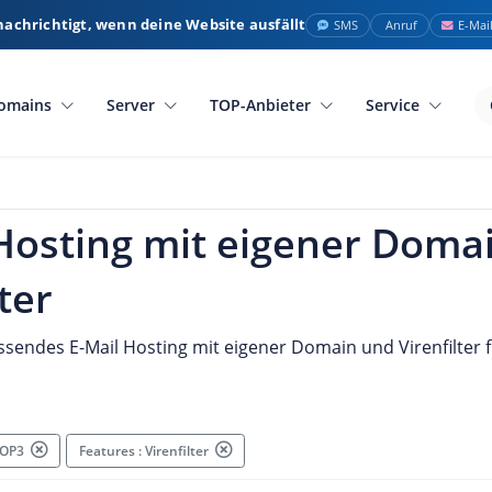
nachrichtigt, wenn deine Website ausfällt
SMS
Anruf
E-Mai
omains
Server
TOP-Anbieter
Service
 Hosting mit eigener Doma
ter
assendes E-Mail Hosting mit eigener Domain und Virenfilter f
 POP3
Features : Virenfilter