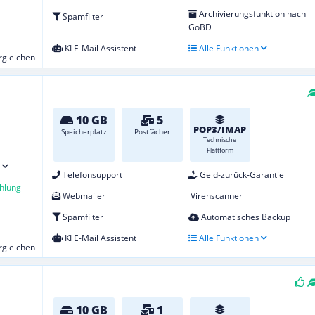
Archivierungsfunktion nach
Spamfilter
GoBD
KI E-Mail Assistent
Alle Funktionen
ergleichen
10 GB
5
POP3/IMAP
Speicherplatz
Postfächer
Technische
Plattform
Telefonsupport
Geld-zurück-Garantie
hlung
Webmailer
Virenscanner
Spamfilter
Automatisches Backup
KI E-Mail Assistent
Alle Funktionen
ergleichen
10 GB
1