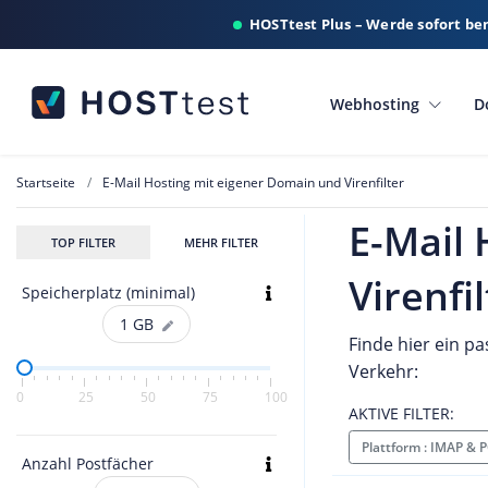
HOSTtest Plus – Werde sofort be
Webhosting
D
Startseite
E-Mail Hosting mit eigener Domain und Virenfilter
E-Mail
TOP FILTER
MEHR FILTER
Virenfil
Speicherplatz (minimal)
1
GB
Finde hier ein p
Verkehr:
0
25
50
75
100
AKTIVE FILTER:
Plattform : IMAP &
Anzahl Postfächer