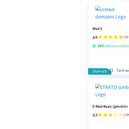
Mail S
4,9
(14
98%
Weiterempfeh
Tarif v
Diamant
E-Mail Basic (jährlich)
3,3
(19