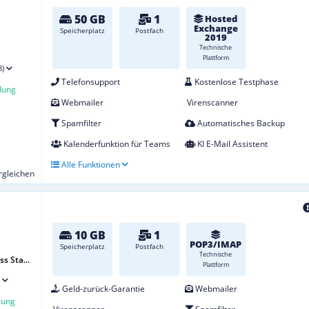
50 GB
1
Hosted
Exchange
Speicherplatz
Postfach
2019
Technische
Plattform
8)
Telefonsupport
Kostenlose Testphase
lung
Webmailer
Virenscanner
Spamfilter
Automatisches Backup
Kalenderfunktion für Teams
KI E-Mail Assistent
Alle Funktionen
ergleichen
10 GB
1
POP3/IMAP
Speicherplatz
Postfach
Technische
s Sta...
Plattform
Geld-zurück-Garantie
Webmailer
lung