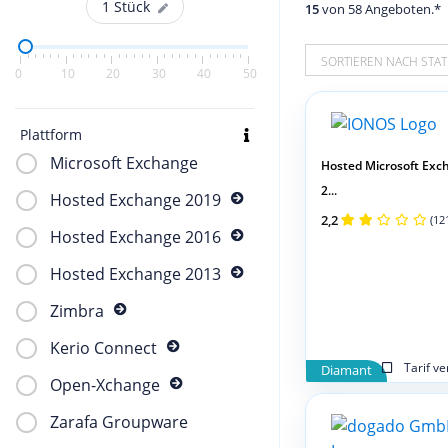
1
Stück
15
von 58 Angeboten.*
SORTIEREN NACH STAT
0
10
20
30
40
50
Plattform
Microsoft Exchange
Hosted Microsoft Exc
2...
Hosted Exchange 2019
2,2
(12
Hosted Exchange 2016
Hosted Exchange 2013
Zimbra
Kerio Connect
Tarif v
Diamant
Open-Xchange
Zarafa Groupware