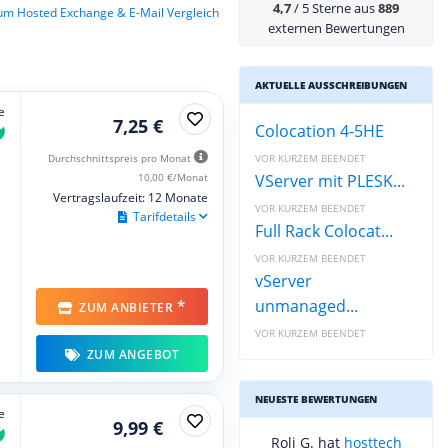
4,7
/ 5 Sterne aus
889
um Hosted Exchange & E-Mail Vergleich
externen Bewertungen
AKTUELLE AUSSCHREIBUNGEN
e
7,25 €
Colocation 4-5HE
Durchschnittspreis pro Monat
VOR KURZEM BEENDET
10,00 €/Monat
VServer mit PLESK...
Vertragslaufzeit: 12 Monate
VOR KURZEM BEENDET
Tarifdetails
Full Rack Colocat...
VOR KURZEM BEENDET
vServer
unmanaged...
*
ZUM ANBIETER
VOR KURZEM BEENDET
ZUM ANGEBOT
NEUESTE BEWERTUNGEN
e
9,99 €
Roli G. hat
hosttech