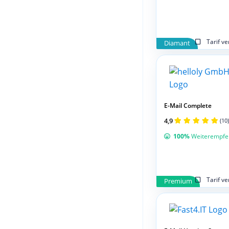
Tarif v
Diamant
E-Mail Complete
4,9
(10)
100%
Weiterempfe
Tarif v
Premium