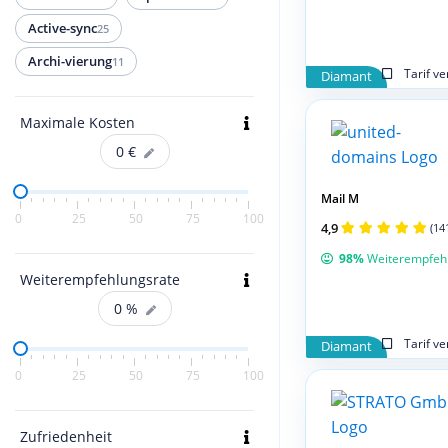
Active-sync
25
Archi-vierung
11
Tarif v
Diamant
Maximale Kosten
0
€
Mail M
0
25
50
75
100
4,9
(14
98%
Weiterempfeh
Weiterempfehlungsrate
0
%
Tarif v
Diamant
0
25
50
75
100
Zufriedenheit