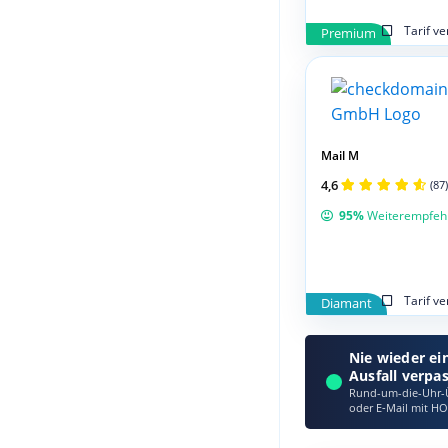
Tarif v
Premium
Mail M
4,6
(87)
95%
Weiterempfeh
Tarif v
Diamant
Nie wieder ei
Ausfall verpa
Rund-um-die-Uhr-Ü
oder E‑Mail mit HO