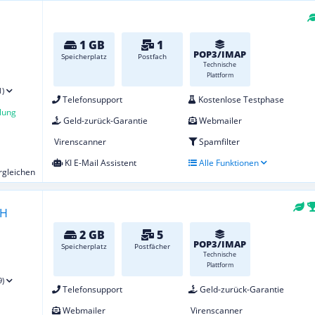
1 GB
1
POP3/IMAP
Speicherplatz
Postfach
Technische
Plattform
1)
Telefonsupport
Kostenlose Testphase
lung
Geld-zurück-Garantie
Webmailer
Virenscanner
Spamfilter
KI E-Mail Assistent
Alle Funktionen
ergleichen
2 GB
5
POP3/IMAP
Speicherplatz
Postfächer
Technische
Plattform
9)
Telefonsupport
Geld-zurück-Garantie
Webmailer
Virenscanner