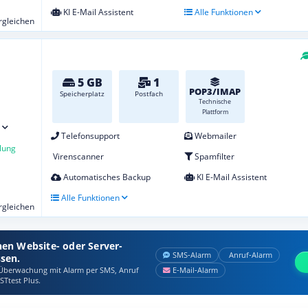
KI E-Mail Assistent
Alle Funktionen
ergleichen
5 GB
1
POP3/IMAP
Speicherplatz
Postfach
Technische
Plattform
Telefonsupport
Webmailer
lung
Virenscanner
Spamfilter
Automatisches Backup
KI E-Mail Assistent
Alle Funktionen
ergleichen
nen Website- oder Server-
SMS‑Alarm
Anruf‑Alarm
ssen.
berwachung mit Alarm per SMS, Anruf
E‑Mail‑Alarm
STtest Plus.