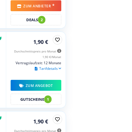
*
ZUM ANBIETER
DEALS
2
1,90 €
Durchschnittspreis pro Monat
1,90 €/Monat
Vertragslaufzeit: 12 Monate
Tarifdetails
ZUM ANGEBOT
GUTSCHEINE
1
1,90 €
Durchschnittspreis pro Monat