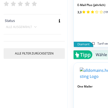
E-Mail Plus (jährlich)
3,3
(19
Status
ALLE AUSGEWÄHLT
Tarif v
Diamant
ALLE FILTER ZURÜCKSETZEN
Tipp
Wähle 
One Mailer