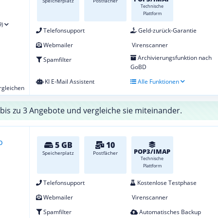
Speicherplatz
Postfächer
Technische
Plattform
9)
Telefonsupport
Geld-zurück-Garantie
Webmailer
Virenscanner
Archivierungsfunktion nach
Spamfilter
GoBD
KI E-Mail Assistent
Alle Funktionen
ergleichen
bis zu 3 Angebote und vergleiche sie miteinander.
5 GB
10
POP3/IMAP
Speicherplatz
Postfächer
Technische
Plattform
Telefonsupport
Kostenlose Testphase
Webmailer
Virenscanner
Spamfilter
Automatisches Backup