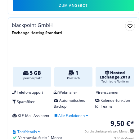
ZUM ANGEBOT
blackpoint GmbH
Exchange Hosting Standard
5 GB
1
Hosted
Exchange 2013
Speicherplatz
Postfach
Technische Plattform
Telefonsupport
Webmailer
Virenscanner
Automatisches
Kalenderfunktion
Spamfilter
Backup
für Teams
KI E-Mail Assistent
Alle Funktionen
9,50 €*
Tarifdetails
Durchschnittspreis pro Monat
Vertragslaufzeit: 1 Monat
9,50 €/Monat