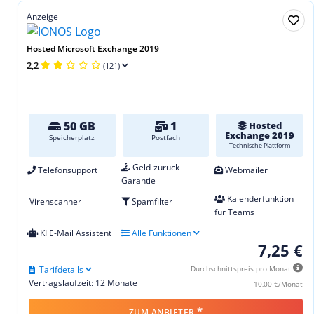
Anzeige
Hosted Microsoft Exchange 2019
2,2
(121)
50 GB
1
Hosted
Exchange 2019
Speicherplatz
Postfach
Technische Plattform
Geld-zurück-
Telefonsupport
Webmailer
Garantie
Kalenderfunktion
Virenscanner
Spamfilter
für Teams
KI E-Mail Assistent
Alle Funktionen
7,25 €
Tarifdetails
Durchschnittspreis pro Monat
Vertragslaufzeit: 12 Monate
10,00 €/Monat
*
ZUM ANBIETER