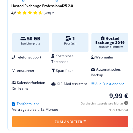
Hosted Exchange Professional25 2.0
4,6
(288)
50 GB
1
Hosted
Exchange 2019
Speicherplatz
Postfach
Technische Plattform
Kostenlose
Telefonsupport
Webmailer
Testphase
Automatisches
Virenscanner
Spamfilter
Backup
Kalenderfunktion
KI E-Mail Assistent
Alle Funktionen
für Teams
9,99 €
Tarifdetails
Durchschnittspreis pro Monat
Vertragslaufzeit: 12 Monate
9,99 €/Monat
*
ZUM ANBIETER