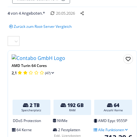
4
von 4 Angeboten.*
20.05.2026
Zurück zum Root-Server Vergleich
AMD Turin 64 Cores
2,1
(47)
2 TB
192 GB
64
Speicherplatz
RAM
Anzahl Kerne
DDoS Protection
NVMe
AMD Epyc 9555P
64 Kerne
2 Festplatten
Alle Funktionen
Exkl. Lizenzkosten