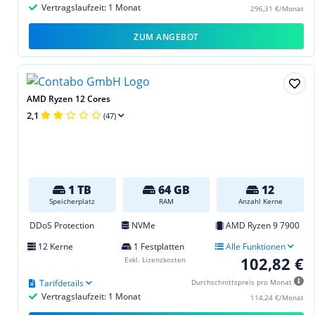
Vertragslaufzeit: 1 Monat
296,31 €/Monat
ZUM ANGEBOT
AMD Ryzen 12 Cores
2,1
(47)
1 TB
64 GB
12
Speicherplatz
RAM
Anzahl Kerne
DDoS Protection
NVMe
AMD Ryzen 9 7900
12 Kerne
1 Festplatten
Alle Funktionen
102,82 €
Exkl. Lizenzkosten
Tarifdetails
Durchschnittspreis pro Monat
Vertragslaufzeit: 1 Monat
114,24 €/Monat