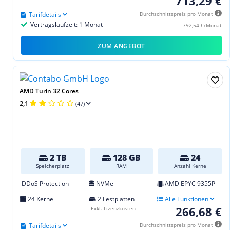
713,29 €
Tarifdetails
Durchschnittspreis pro Monat
Vertragslaufzeit: 1 Monat
792,54 €/Monat
ZUM ANGEBOT
AMD Turin 32 Cores
2,1
(47)
2 TB
128 GB
24
Speicherplatz
RAM
Anzahl Kerne
DDoS Protection
NVMe
AMD EPYC 9355P
24 Kerne
2 Festplatten
Alle Funktionen
266,68 €
Exkl. Lizenzkosten
Tarifdetails
Durchschnittspreis pro Monat