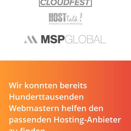
Wir konnten bereits
Hunderttausenden
Webmastern helfen den
passenden Hosting-Anbieter
zu finden.