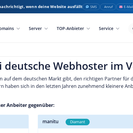
nachrichtigt, wenn deine Website ausfällt
SMS
Anruf
E-Mai
omains
Server
TOP-Anbieter
Service
ei deutsche Webhoster im V
n auf dem deutschen Markt gibt, den richtigen Partner für
rn haben sich in den letzten Jahren zunehmend kleinere Anb
ser Anbeiter gegenüber:
manitu
Diamant