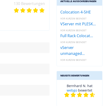
AKTUELLE AUSSCHREIBUNGEN
130 Bewertungen
Colocation 4-5HE
VOR KURZEM BEENDET
VServer mit PLESK...
VOR KURZEM BEENDET
Full Rack Colocat...
VOR KURZEM BEENDET
vServer
unmanaged...
VOR KURZEM BEENDET
NEUESTE BEWERTUNGEN
Bernhard N. hat
webgo
bewertet