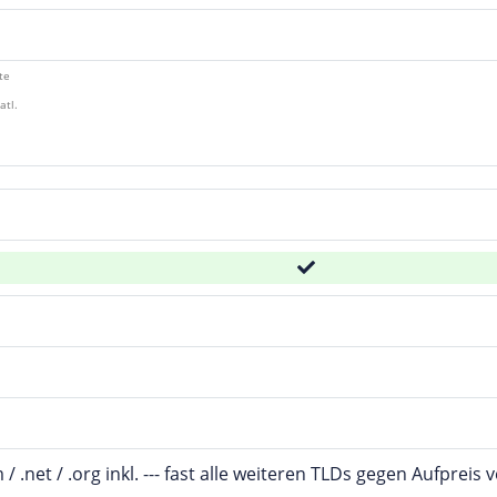
te
atl.
m / .net / .org inkl. --- fast alle weiteren TLDs gegen Aufpreis