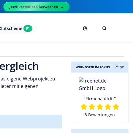
Jetzt kostenlos überwachen
l
Gutscheine
91
ergleich
Anzeige
WEBHOSTER IM FOKUS
 das eigene Webprojekt zu
ieter mit eigenen
"Firmenauftritt"
8 Bewertungen