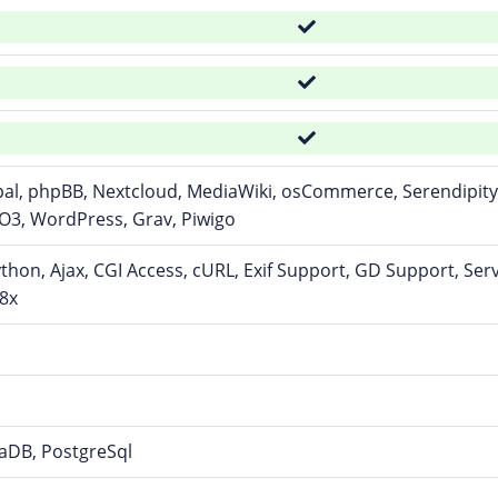
pal, phpBB, Nextcloud, MediaWiki, osCommerce, Serendipit
O3, WordPress, Grav, Piwigo
ython, Ajax, CGI Access, cURL, Exif Support, GD Support, Ser
8x
aDB, PostgreSql