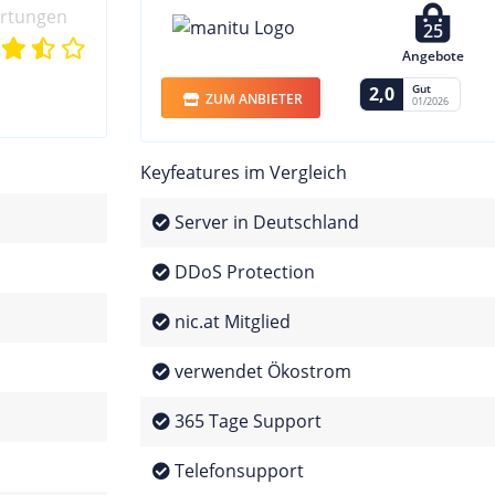
ertungen
25
Angebote
Gut
2,0
ZUM ANBIETER
01/2026
Keyfeatures im Vergleich
Server in Deutschland
DDoS Protection
nic.at Mitglied
verwendet Ökostrom
365 Tage Support
Telefonsupport