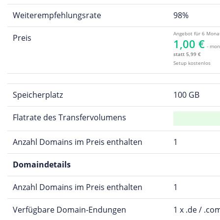
Weiterempfehlungsrate
98%
Angebot für 6 Mona
Preis
1,00 €
- mon
statt 5,99 €
Setup kostenlos
Speicherplatz
100 GB
Flatrate des Transfervolumens
Anzahl Domains im Preis enthalten
1
Domaindetails
Anzahl Domains im Preis enthalten
1
Verfügbare Domain-Endungen
1 x .de / .co