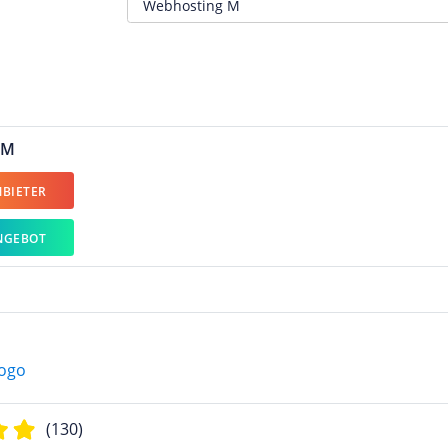
 M
BIETER
NGEBOT
(130)