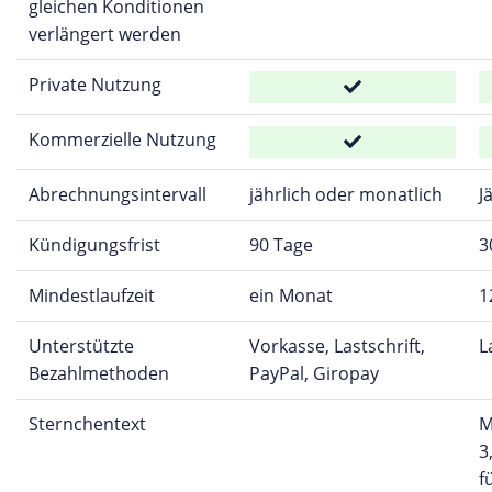
gleichen Konditionen
verlängert werden
Private Nutzung
Kommerzielle Nutzung
Abrechnungsintervall
jährlich oder monatlich
J
Kündigungsfrist
90 Tage
3
Mindestlaufzeit
ein Monat
1
Unterstützte
Vorkasse, Lastschrift,
L
Bezahlmethoden
PayPal, Giropay
Sternchentext
M
3
f