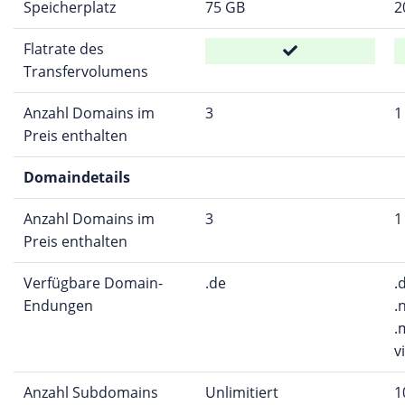
Speicherplatz
75 GB
2
Flatrate des
Transfervolumens
Anzahl Domains im
3
1
Preis enthalten
Domaindetails
Anzahl Domains im
3
1
Preis enthalten
Verfügbare Domain-
.de
.
Endungen
.
.
v
Anzahl Subdomains
Unlimitiert
1