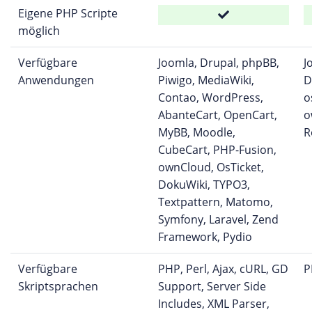
Eigene PHP Scripte
möglich
Verfügbare
Joomla, Drupal, phpBB,
J
Anwendungen
Piwigo, MediaWiki,
D
Contao, WordPress,
o
AbanteCart, OpenCart,
o
MyBB, Moodle,
R
CubeCart, PHP-Fusion,
ownCloud, OsTicket,
DokuWiki, TYPO3,
Textpattern, Matomo,
Symfony, Laravel, Zend
Framework, Pydio
Verfügbare
PHP, Perl, Ajax, cURL, GD
P
Skriptsprachen
Support, Server Side
Includes, XML Parser,