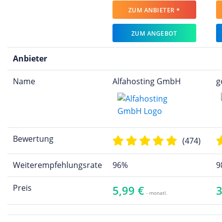
ZUM ANBIETER *
ZUM ANGEBOT
Anbieter
Name
Alfahosting GmbH
g
Bewertung
(474)
Weiterempfehlungsrate
96%
9
Preis
5,99 €
3
- monatl.