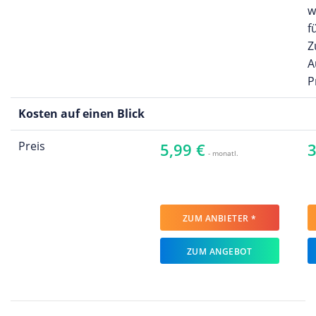
w
f
Z
A
P
Kosten auf einen Blick
Preis
5,99 €
3
- monatl.
ZUM ANBIETER *
ZUM ANGEBOT