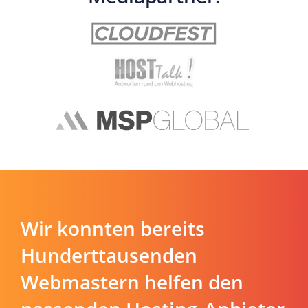
Wir konnten bereits
Hunderttausenden
Webmastern helfen den