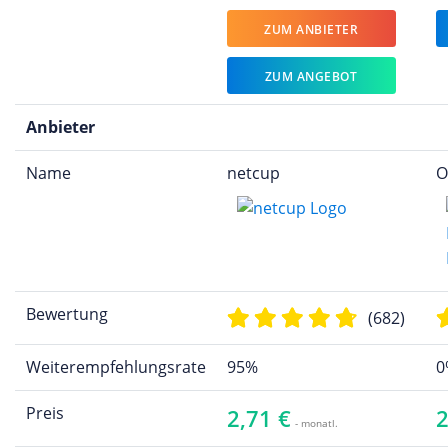
ZUM ANBIETER
ZUM ANGEBOT
Anbieter
Name
netcup
O
Bewertung
(682)
Weiterempfehlungsrate
95%
0
Preis
2,71 €
2
- monatl.