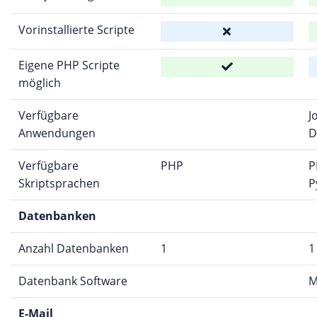
Vorinstallierte Scripte
Eigene PHP Scripte
möglich
Verfügbare
J
Anwendungen
D
Verfügbare
PHP
P
Skriptsprachen
P
Datenbanken
Anzahl Datenbanken
1
1
Datenbank Software
M
E-Mail