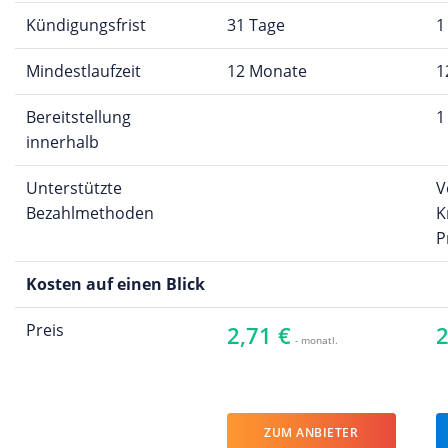
Kündigungsfrist
31 Tage
1
Mindestlaufzeit
12 Monate
1
Bereitstellung
1
innerhalb
Unterstützte
V
Bezahlmethoden
K
P
Kosten auf einen Blick
Preis
2,71 €
2
- monatl.
ZUM ANBIETER