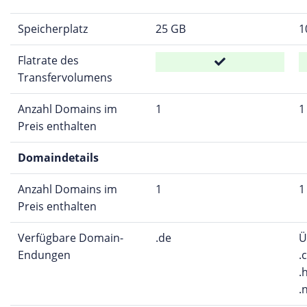
Speicherplatz
25 GB
1
Flatrate des
Transfervolumens
Anzahl Domains im
1
1
Preis enthalten
Domaindetails
Anzahl Domains im
1
1
Preis enthalten
Verfügbare Domain-
.de
Ü
Endungen
.
.
.