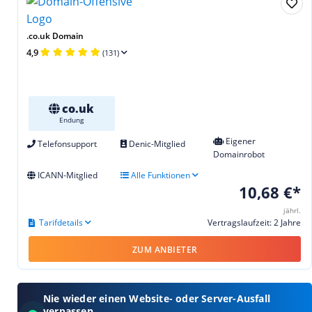
.co.uk Domain
4,9
(131)
co.uk
Endung
Eigener
Telefonsupport
Denic-Mitglied
Domainrobot
ICANN-Mitglied
Alle Funktionen
10,68 €*
jährl.
Tarifdetails
Vertragslaufzeit: 2 Jahre
ZUM ANBIETER
Nie wieder einen Website- oder Server-Ausfall
verpassen.