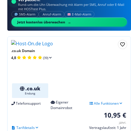
Rund-um-die-Uhr-Überwachung mit Alarm per SMS, Anruf oder E‑Mail
mit HOSTtest Plus.
SMS‑Alarm
Anruf‑Alarm
E‑Mail‑Alarm
Jetzt kostenlos überwachen
.co.uk Domain
4,8
(39)
.co.uk
Endung
Eigener
Telefonsupport
Alle Funktionen
Domainrobot
10,95 €
jährl.
Tarifdetails
Vertragslaufzeit: 1 Jahr