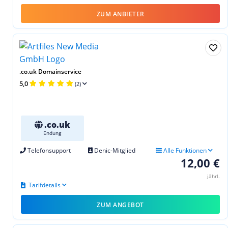
ZUM ANBIETER
.co.uk Domainservice
5,0
(2)
.co.uk
Endung
Telefonsupport
Denic-Mitglied
Alle Funktionen
12,00 €
jährl.
Tarifdetails
ZUM ANGEBOT