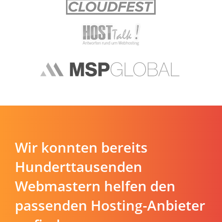
Wir konnten bereits
Hunderttausenden
Webmastern helfen den
passenden Hosting-Anbieter