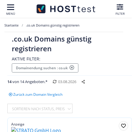
MENÜ
FILTER
Startseite
.co.uk Domains günstig registrieren
.co.uk Domains günstig
registrieren
AKTIVE FILTER:
Domainendung suchen : co.uk
14
von 14 Angeboten.*
03.08.2026
Zurück zum Domain Vergleich
SORTIEREN NACH STATUS, PREIS
Anzeige