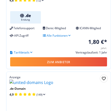
4,8
(12)
.de
Endung
Telefonsupport
Denic-Mitglied
ICANN-Mitglied
API Zugriff
Alle Funktionen
1,80 €*
jährl.
Tarifdetails
Vertragslaufzeit: 1 Jahr
ZUM ANBIETER
Anzeige
.de-Domain
4,9
(149)