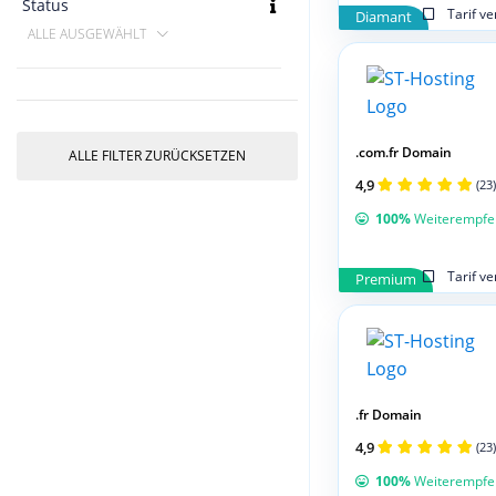
Status
Tarif v
Diamant
ALLE AUSGEWÄHLT
.com.fr Domain
ALLE FILTER ZURÜCKSETZEN
4,9
(23)
100%
Weiterempfe
Tarif v
Premium
.fr Domain
4,9
(23)
100%
Weiterempfe