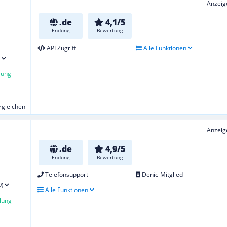
Anzeig
.de
4,1/5
Endung
Bewertung
API Zugriff
Alle Funktionen
lung
ergleichen
Anzeig
.de
4,9/5
Endung
Bewertung
Telefonsupport
Denic-Mitglied
9)
Alle Funktionen
lung