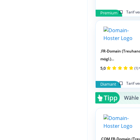
Tarif v
Premium
.FR-Domain (Treuhan
mögl.)...
5,0
(1)
Tarif v
Diamant
Tipp
Wähle 
.COM.FR-Domain (Tr