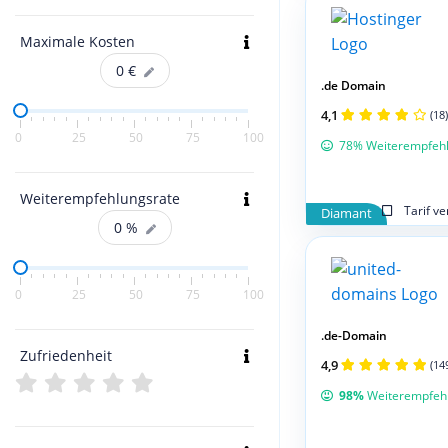
Maximale Kosten
0
€
.de Domain
4,1
(18)
0
25
50
75
100
78% Weiterempfeh
Weiterempfehlungsrate
Tarif v
Diamant
0
%
0
25
50
75
100
.de-Domain
Zufriedenheit
4,9
(14
98%
Weiterempfeh