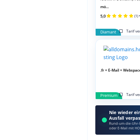
mö...
5,0
(1)
Tarif v
Diamant
.fr + E-Mail + Webspac
Tarif v
Premium
Nie wieder ei
Ausfall verpa
Rund-um-die-Uhr-Ü
oder E‑Mail mit HO