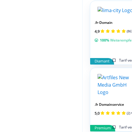
.fr-Domain
4,9
(86
100%
Weiterempfe
Tarif v
Diamant
.fr Domainservice
5,0
(2)
Tarif v
Premium