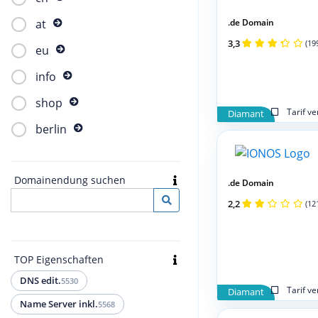
.de Domain
at
3,3
(19
eu
info
shop
Tarif v
Diamant
berlin
Domainendung suchen
.de Domain
2,2
(12
TOP Eigenschaften
DNS edit.
5530
Tarif v
Diamant
Name Server inkl.
5568