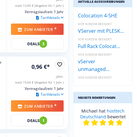
AKTUELLE AUSSCHREIBUNGEN
statt 12,00 € (Angebot für 1 Jahr )
Vertragslaufzeit: 1 Jahr
Colocation 4-5HE
Tarifdetails
VOR KURZEM BEENDET
*
ZUM ANBIETER
VServer mit PLESK...
VOR KURZEM BEENDET
DEALS
3
Full Rack Colocat...
VOR KURZEM BEENDET
vServer
e
0,96 €*
unmanaged...
jährl.
VOR KURZEM BEENDET
statt 15,60 € (Angebot für 1 Jahr )
Vertragslaufzeit: 1 Jahr
Tarifdetails
NEUESTE BEWERTUNGEN
*
ZUM ANBIETER
Michael hat
hosttech
Deutschland
bewertet
DEALS
1