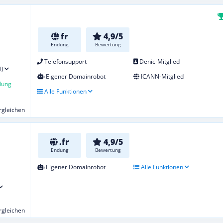
fr
4,9/5
Endung
Bewertung
Telefonsupport
Denic-Mitglied
1)
Eigener Domainrobot
ICANN-Mitglied
lung
Alle Funktionen
ergleichen
.fr
4,9/5
Endung
Bewertung
Eigener Domainrobot
Alle Funktionen
ergleichen