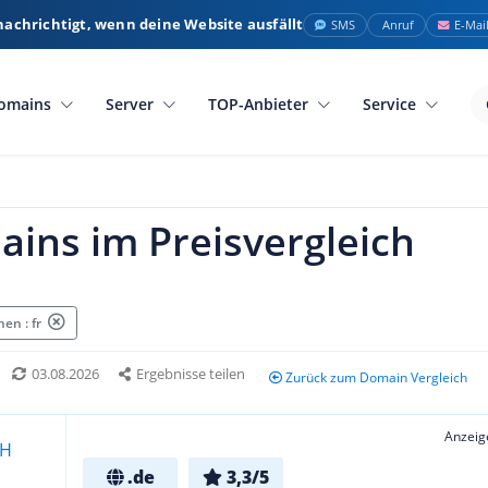
nachrichtigt, wenn deine Website ausfällt
SMS
Anruf
E-Mai
omains
Server
TOP-Anbieter
Service
ains im Preisvergleich
en : fr
03.08.2026
Ergebnisse teilen
Zurück zum Domain Vergleich
Anzeig
.de
3,3/5