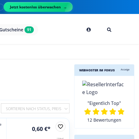
Jetzt kostenlos überwachen
l
Gutscheine
91
Anzeige
WEBHOSTER IM FOKUS
"Eigentlich Top"
SORTIEREN NACH STATUS, PREIS
12 Bewertungen
e
0,60 €*
jährl.