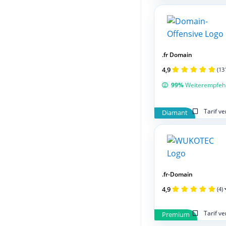
.fr Domain
4,9
(13
99%
Weiterempfeh
Tarif v
Diamant
.fr-Domain
4,9
(4)
Tarif v
Premium