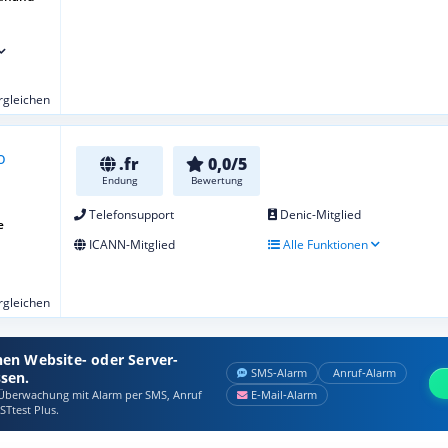
ergleichen
.fr
0,0/5
Endung
Bewertung
Telefonsupport
Denic-Mitglied
e
ICANN-Mitglied
Alle Funktionen
ergleichen
nen Website- oder Server-
SMS‑Alarm
Anruf‑Alarm
ssen.
berwachung mit Alarm per SMS, Anruf
E‑Mail‑Alarm
STtest Plus.