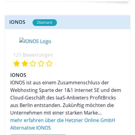
IONOS
Diamant
121 Bewertungen
IONOS
IONOS ist aus einem Zusammenschluss der
Webhosting Sparte der 1&1 Internet SE und dem
Cloud-Geschäft des IaaS-Anbieters ProfitBricks
aus Berlin entstanden. Zukünftig möchten die
Unternehmen mit einer starken Marke
internationale Kunden mit passenden
mehr erfahren über die Hetzner Online GmbH
Webhostinglösungen von der einfachen
Alternative IONOS