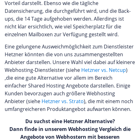
Umfangreiches Supportangebot Mit seiner hohen
Vorteil darstellt. Ebenso wie die tägliche
Kundenorientierung legt Alfahosting besonderen
Datensicherung, die durchgeführt wird, und die Back-
Wert auf den Support Bereich. Ein Team von
ups, die 14 Tage aufgehoben werden. Allerdings ist
kompetenten Experten Montag bis Freitag von
nicht klar ersichtlich, wie viel Speicherplatz für die
06:00 bis 24:00 Uhr und Samstag und Sonntag von
einzelnen Mailboxen zur Verfügung gestellt wird.
09:00 bis 22:00 Uhr telefonisch zu erreichen.
Eine gelungene Ausweichmöglichkeit zum Dienstleister
Selbstverständlich können Kunden auch das
Hetzner könnten die von uns zusammengestellten
interne Ticketsystem nutzen und erhalten
Anbieter darstellen. Unsere Wahl viel dabei auf kleinere
üblicherweise binnen weniger Minuten eine
Webhosting-Dienstleister (siehe
Hetzner vs. Netcup
)
Antwort. Zusätzlich stellt Alphahosting auf ihrer
,die eine gute Alternative vor allem im Bereich
Webseite ein umfangreiches FAQ zu sämtlichen
einfacher Shared Hosting Angebote darstellen. Einige
relevanten Bereichen, sowie ein moderiertes
Kunden bevorzugen auch größere Webhosting
Kundenforum zur Verfügung. Sie können auf
Anbieter (siehe
Hetzner vs. Strato
), die mit einem noch
unserer Webseite eine eigene Bewertung für
umfangreicheren Produktangebot aufwarten können.
Alfahosting GmbH abgeben oder die Erfahrungen
anderer Kunden des Anbieters durchlesen.
Du suchst eine Hetzner Alternative?
Dann finde in unserem Webhosting Vergleich die
Angebote von Webhostern mit besseren