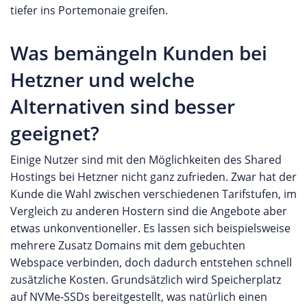
angeboten, mit denen sich Daten mittels
tiefer ins Portemonaie greifen.
virtuellen Servern kann bei Bedarf auch auf
automatischer Backups auf deutschen Servern
besonders leistungsstarke dedizierte Server
sichern lassen. Wenn Sie bereits als Kunde bei
Was bemängeln Kunden bei
zurückgegriffen werden. Die Anbindung der
STRATO Erfahrungen sammeln konnten, dann
Server erfolgt in Rechenzentren am Standort
können Sie eine eigene Bewertung des
Hetzner und welche
Deutschland. Für die Hardware kommt lediglich
Unternehmens auf unserer Webseite abgeben.
Alternativen sind besser
Markenware zum Einsatz. Weitere Angebote für
professionelle Geschäftskunden umfassen
geeignet?
mehrere Office Pakete und E-Mail-Lösungen, die
eine einfache Zusammenarbeit mehrerer
Einige Nutzer sind mit den Möglichkeiten des Shared
Teammitglieder ermöglichen. Besonderheit:
Hostings bei Hetzner nicht ganz zufrieden. Zwar hat der
Flexible Vertragslaufzeiten Eine Besonderheit der
Kunde die Wahl zwischen verschiedenen Tarifstufen, im
Alfahosting Webhosting Angebote stellen die
Vergleich zu anderen Hostern sind die Angebote aber
Vertragslaufzeiten dar. Kunden haben die
etwas unkonventioneller. Es lassen sich beispielsweise
Möglichkeit, entweder durch monatliche Verträge
mehrere Zusatz Domains mit dem gebuchten
möglichst flexibel zu bleiben oder durch jährliche
Webspace verbinden, doch dadurch entstehen schnell
Verträge einen Teil der anfallenden Kosten
zusätzliche Kosten. Grundsätzlich wird Speicherplatz
einzusparen. Der Kunden im Fokus:
auf NVMe-SSDs bereitgestellt, was natürlich einen