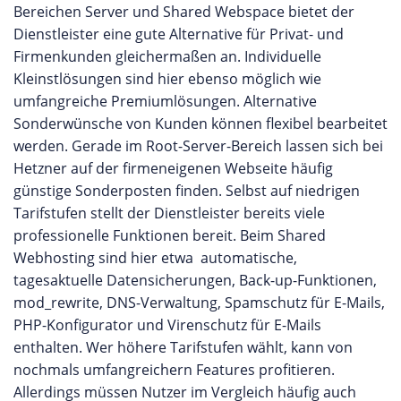
umsetzen, damit die eigene Webpräsenz im
Bereichen Server und Shared Webspace bietet der
Webhosting auch Cloud Server und Root Server,
Internet besser gefunden wird. Serversysteme für
Dienstleister eine gute Alternative für Privat- und
Onlineshop Hosting sowie verschiedene Cloud
Profis Im breiten Angebot von STRATO findet man
Firmenkunden gleichermaßen an. Individuelle
Services angeboten. Die Webhosting Angebote
neben den klassischen Webspace Paketen auch
Kleinstlösungen sind hier ebenso möglich wie
von Alfahosting Herzstück des Angebots von
professionelle Serversysteme. Hier können zum
umfangreiche Premiumlösungen. Alternative
Alfahosting sind die verschiedenen Webspace
einen virtuelle Server auf Linux oder Windows
Sonderwünsche von Kunden können flexibel bearbeitet
Pakete. Kunden haben hier die Wahl zwischen
Basis und zum anderen dedizierte Server
werden. Gerade im Root-Server-Bereich lassen sich bei
mehreren Tarifen, die sich bei den
bereitgestellt werden. Bei den virtuellen Servern
Hetzner auf der firmeneigenen Webseite häufig
Leistungsparametern unterscheiden. Wer mehr
profitieren Kunden aufgrund der zwischen
günstige Sonderposten finden. Selbst auf niedrigen
Speicherplatz und mehr Script Power benötigt,
mehreren Kunden aufgeteilten Leistung von
Tarifstufen stellt der Dienstleister bereits viele
der muss tiefer in die Tasche greifen. Darüber
besonders attraktiven Preisen, ohne dass
professionelle Funktionen bereit. Beim Shared
hinaus gibt es spezielle für Einsteiger ein
Abstriche bei der Konfigurationsfreiheit des
Webhosting sind hier etwa automatische,
komfortabeles Homepagebaukasten System,
eigenen Systems gemacht werden müssen. Bei
tagesaktuelle Datensicherungen, Back-up-Funktionen,
fortgeschrittene Anwender können hingegen auf
den dedizierten Servern erhalten Kunden vollen
mod_rewrite, DNS-Verwaltung, Spamschutz für E-Mails,
Webspace mit speziellen E-Commerce Systemen
Zugriff auf einen physikalisch eigenständigen
PHP-Konfigurator und Virenschutz für E-Mails
für den eigenen Onlineshop zurückgreifen. Für
Server, dessen Hardware Performance exklusiv
enthalten. Wer höhere Tarifstufen wählt, kann von
Profis, die mehr Leistung als auf einem Shared
genutzt werden kann. Darüber hinaus werden von
nochmals umfangreichern Features profitieren.
Webspace benötigen, können aus verschiedenen
STRATO auch verschiedene Cloud-Produkte
Allerdings müssen Nutzer im Vergleich häufig auch
Server Angeboten wählen. Neben günstigen