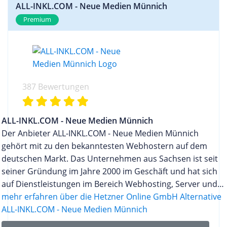
professionellen Onlineshop im Netz zu betreiben.
ALL-INKL.COM - Neue Medien Münnich
ebenso dazu wie Webmail. Für anspruchsvollere
Server Lösungen Bei den Server Produkten
Premium
Kunden sind auch eigene Server und Cloud
können Kunden aus virtuellen Servern und
Machines im Angebot. Die Host Europe GmbH hat
dedizierten Servern wählen. Die günstigen VServer
ausgesprochen gute Bewertungen und wurde
Lösungen sind dabei bereits für nur wenige Euro
bereits mehrfach mit Preisen ausgezeichnet,
im Monat erhältlich und bieten trotzdem volle
zuletzt 2013 mit dem Cloud Leader Award.
Konfigurationsfreiheit und ein je nach Tarifklasse
387 Bewertungen
zugesichertes Performancekontingent. Mit den
dedizierten Servern stehen hingegen besonders
leistungsstarke Systeme der neusten Hardware
ALL-INKL.COM - Neue Medien Münnich
Generation mit uneingeschränkten Hardware
Der Anbieter ALL-INKL.COM - Neue Medien Münnich
Kapazitäten für die eigenen Webprojekte zur
gehört mit zu den bekanntesten Webhostern auf dem
Verfügung. Auf diese Weise können beste
deutschen Markt. Das Unternehmen aus Sachsen ist seit
Performance und Qualität für höchste Ansprüche
seiner Gründung im Jahre 2000 im Geschäft und hat sich
garantiert werden. Digitale Business Lösungen Die
auf Dienstleistungen im Bereich Webhosting, Server und
dogado GmbH bietet darüber hinaus eine ganze
Domainverwaltung spezialisiert. Dank der langjährigen
mehr erfahren über die Hetzner Online GmbH Alternative
Reihe an Digitalen Business Lösungen speziell für
Erfahrung betreut ALL-INKL.COM mittlerweile über 700.000
ALL-INKL.COM - Neue Medien Münnich
Firmenkunden an. Von der Organisation des
Kundenwebseiten, die auf hochmodernen