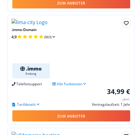
ZUM ANBIETER
.immo-Domain
4,9
(863)
.immo
Endung
Telefonsupport
Alle Funktionen
34,99 €
jährl.
Tarifdetails
Vertragslaufzeit: 1 Jahr
ZUM ANBIETER