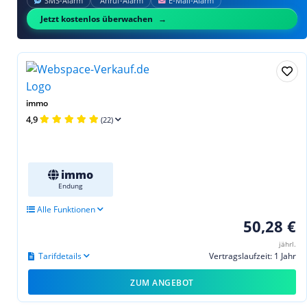
SMS‑Alarm
Anruf‑Alarm
E‑Mail‑Alarm
Jetzt kostenlos überwachen
immo
4,9
(22)
immo
Endung
Alle Funktionen
50,28 €
jährl.
Tarifdetails
Vertragslaufzeit: 1 Jahr
ZUM ANGEBOT