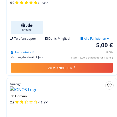
4,9
(165)
.de
Endung
Telefonsupport
Denic-Mitglied
Alle Funktionen
5,00 €
Tarifdetails
jährl.
Vertragslaufzeit: 1 Jahr
statt 19,00 € (Angebot für 1 Jahr )
*
ZUM ANBIETER
Anzeige
.de Domain
2,2
(121)