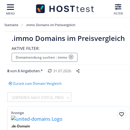
MENÜ
FILTER
Startseite
.immo Domains im Preisvergleich
.immo Domains im Preisvergleich
AKTIVE FILTER:
Domainendung suchen : immo
8
von 8 Angeboten.*
31.07.2026
Zurück zum Domain Vergleich
SORTIEREN NACH STATUS, PREIS
Anzeige
.de-Domain