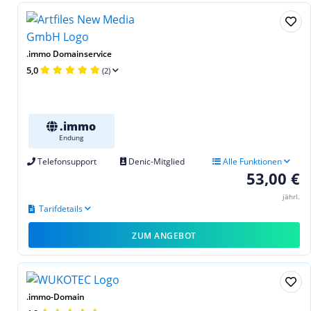
.immo Domainservice
5,0
(2)
.immo
Endung
Telefonsupport
Denic-Mitglied
Alle Funktionen
53,00 €
jährl.
Tarifdetails
ZUM ANGEBOT
.immo-Domain