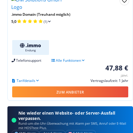
.immo Domain (Treuhand möglich)
5,0
(1)
.immo
Endung
Telefonsupport
Alle Funktionen
47,88 €
jährl.
Tarifdetails
Vertragslaufzeit: 1 Jahr
ZUM ANBIETER
Nie wieder einen Website- oder Server-Ausfall
verpassen.
Rund-um-die-Uhr-Überwachung mit Alarm per SMS, Anruf oder E‑Mail
mit HOSTtest Plus.