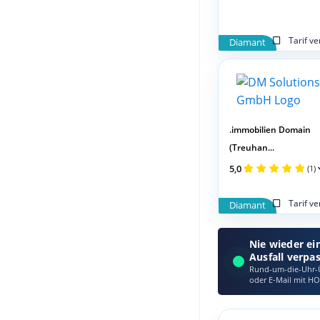
Tarif v
Diamant
.immobilien Domain
(Treuhan...
5,0
(1)
Tarif v
Diamant
Nie wieder ei
Ausfall verpa
Rund-um-die-Uhr-Ü
oder E‑Mail mit HO