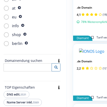
.de Domain
at
4,1
(18)
eu
78% Weiterempfeh
info
shop
Tarif v
Diamant
berlin
Domainendung suchen
.de Domain
2,2
(12
TOP Eigenschaften
DNS edit.
5531
Tarif v
Diamant
Name Server inkl.
5569