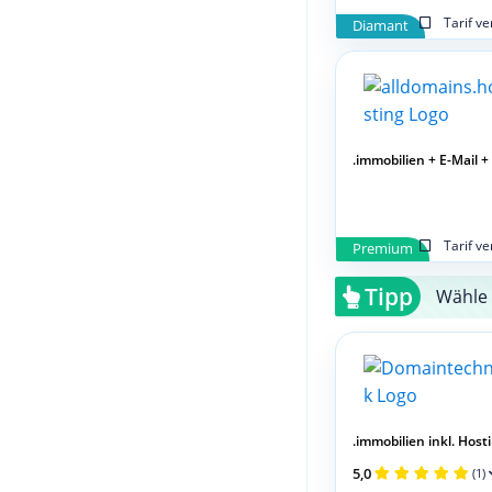
Tarif v
Diamant
.immobilien + E-Mail +
Tarif v
Premium
Tipp
Wähle 
.immobilien inkl. Hostin
5,0
(1)