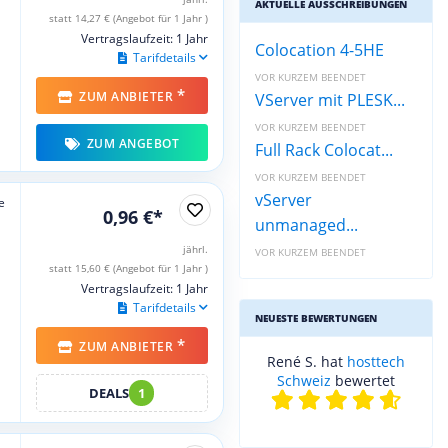
AKTUELLE AUSSCHREIBUNGEN
statt 14,27 € (Angebot für 1 Jahr )
Vertragslaufzeit: 1 Jahr
Colocation 4-5HE
Tarifdetails
VOR KURZEM BEENDET
*
ZUM ANBIETER
VServer mit PLESK...
VOR KURZEM BEENDET
ZUM ANGEBOT
Full Rack Colocat...
VOR KURZEM BEENDET
vServer
e
0,96 €*
unmanaged...
jährl.
VOR KURZEM BEENDET
statt 15,60 € (Angebot für 1 Jahr )
Vertragslaufzeit: 1 Jahr
Tarifdetails
NEUESTE BEWERTUNGEN
*
ZUM ANBIETER
René S. hat
hosttech
Schweiz
bewertet
DEALS
1