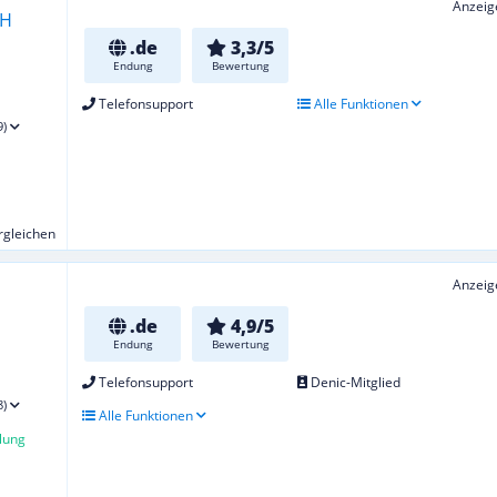
Anzeig
.de
3,3/5
Endung
Bewertung
Telefonsupport
Alle Funktionen
9)
ergleichen
Anzeig
.de
4,9/5
Endung
Bewertung
Telefonsupport
Denic-Mitglied
8)
Alle Funktionen
lung