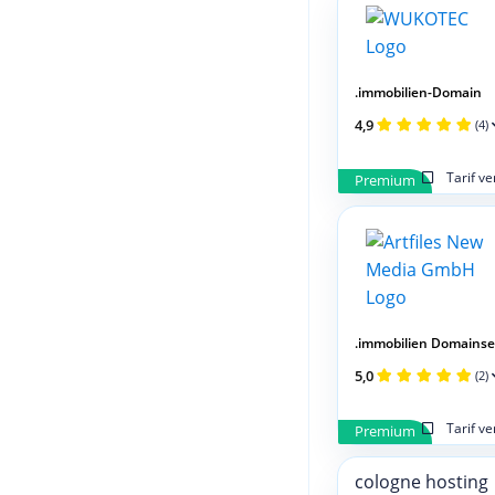
.immobilien-Domain
4,9
(4)
Tarif v
Premium
.immobilien Domainse
5,0
(2)
Tarif v
Premium
cologne hosting