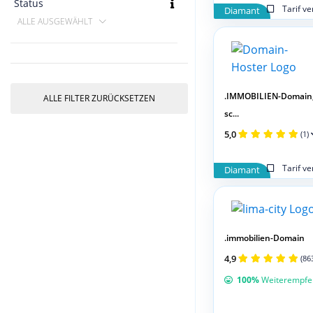
Status
Tarif v
Diamant
ALLE AUSGEWÄHLT
.IMMOBILIEN-Domain
ALLE FILTER ZURÜCKSETZEN
sc...
5,0
(1)
Tarif v
Diamant
.immobilien-Domain
4,9
(86
100%
Weiterempfe