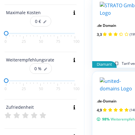
Maximale Kosten
0
€
.de Domain
3,3
(19
0
25
50
75
100
Weiterempfehlungsrate
Tarif v
Diamant
0
%
0
25
50
75
100
.de-Domain
Zufriedenheit
4,9
(14
98%
Weiterempfeh