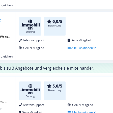
ergleichen
0,0/5
.immobili
Bewertung
en
Endung
 Webs...
Telefonsupport
Denic-Mitglied
ICANN-Mitglied
Alle Funktionen
ergleichen
bis zu 3 Angebote und vergleiche sie miteinander.
5,0/5
.immobili
Bewertung
en
Endung
g, ...
Telefonsupport
ICANN-Mitglied
Denic-Mitglied
Alle Funktionen