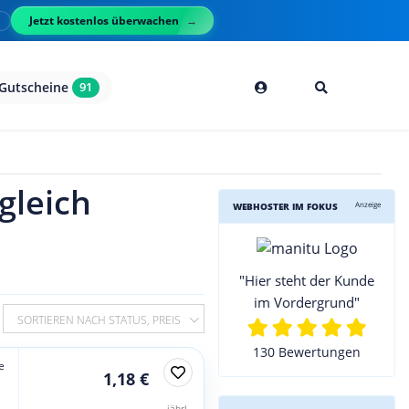
Jetzt kostenlos überwachen
l
Gutscheine
91
gleich
Anzeige
WEBHOSTER IM FOKUS
"Hier steht der Kunde
im Vordergrund"
SORTIEREN NACH STATUS, PREIS
130 Bewertungen
e
1,18 €
jährl.