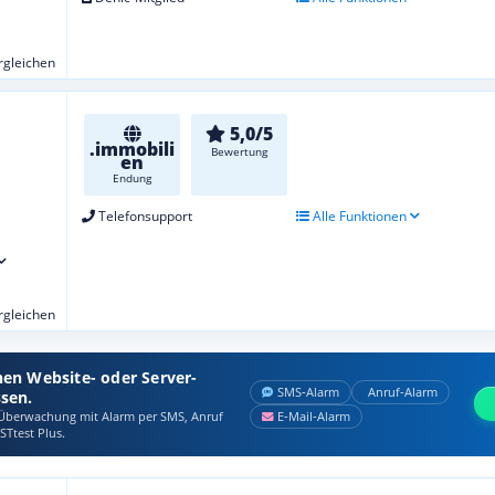
ergleichen
5,0/5
.immobili
Bewertung
en
Endung
Telefonsupport
Alle Funktionen
ergleichen
nen Website- oder Server-
SMS‑Alarm
Anruf‑Alarm
ssen.
berwachung mit Alarm per SMS, Anruf
E‑Mail‑Alarm
STtest Plus.