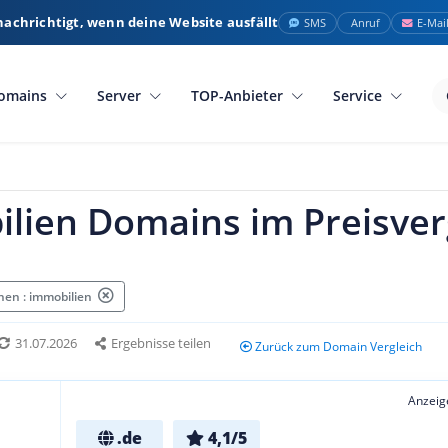
nachrichtigt, wenn deine Website ausfällt
SMS
Anruf
E-Mai
omains
Server
TOP-Anbieter
Service
lien Domains im Preisver
en : immobilien
31.07.2026
Ergebnisse teilen
Zurück zum Domain Vergleich
Anzeig
.de
4,1/5