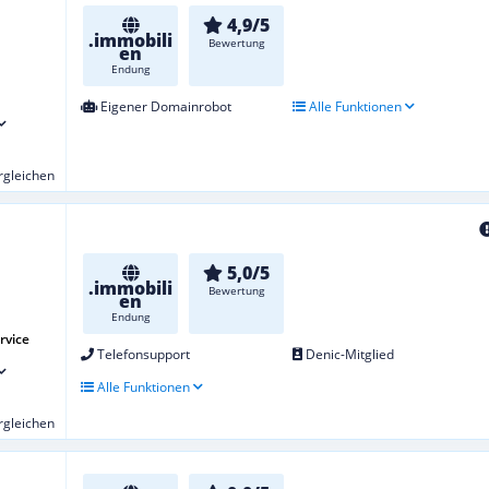
4,9/5
.immobili
Bewertung
en
Endung
Eigener Domainrobot
Alle Funktionen
ergleichen
5,0/5
.immobili
Bewertung
en
Endung
rvice
Telefonsupport
Denic-Mitglied
Alle Funktionen
ergleichen