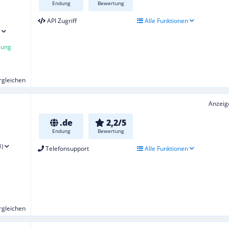
Endung
Bewertung
API Zugriff
Alle Funktionen
lung
ergleichen
Anzeig
.de
2,2/5
Endung
Bewertung
1)
Telefonsupport
Alle Funktionen
ergleichen