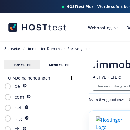
HOSTtest Plus – Werde sofort be
Webhosting
D
Startseite
.immobilien Domains im Preisvergleich
.immobi
TOP FILTER
MEHR FILTER
AKTIVE FILTER:
TOP-Domainendungen
de
Domainendung such
com
8
von 8 Angeboten.*
net
org
ch