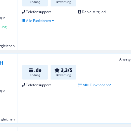
Endung
Bewertung
Telefonsupport
Denic-Mitglied
8)
Alle Funktionen
lung
ergleichen
Anzeig
.de
3,3/5
Endung
Bewertung
Telefonsupport
Alle Funktionen
8)
ergleichen