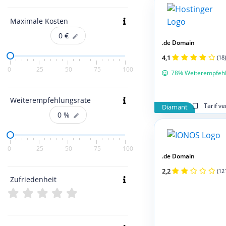
Maximale Kosten
0
€
.de Domain
4,1
(18)
0
25
50
75
100
78% Weiterempfeh
Weiterempfehlungsrate
Tarif v
Diamant
0
%
0
25
50
75
100
.de Domain
2,2
(12
Zufriedenheit