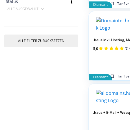
Status
Tarif v
Diamant
ALLE AUSGEWÄHLT
.haus inkl. Hosting, Mail
ALLE FILTER ZURÜCKSETZEN
5,0
(2)
Tarif v
Diamant
.haus + E-Mail + Webs