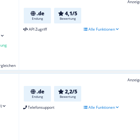
Anzeig
.de
4,1/5
Endung
Bewertung
API Zugriff
Alle Funktionen
lung
ergleichen
Anzeig
.de
2,2/5
Endung
Bewertung
1)
Telefonsupport
Alle Funktionen