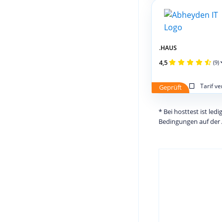
.HAUS
4,5
(9)
Tarif v
Geprüft
* Bei hosttest ist le
Bedingungen auf der 