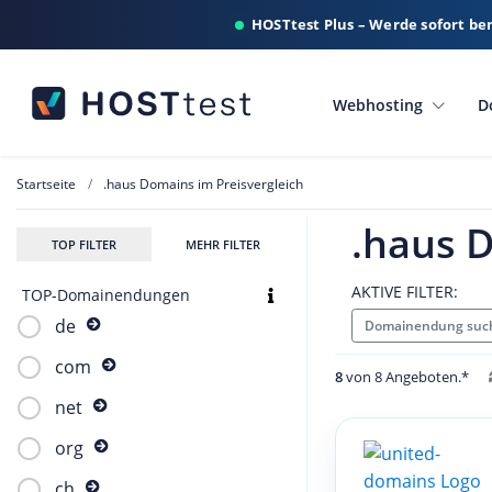
HOSTtest Plus – Werde sofort be
Webhosting
D
Startseite
.haus Domains im Preisvergleich
.haus D
TOP FILTER
MEHR FILTER
AKTIVE FILTER:
TOP-Domainendungen
de
Domainendung suc
com
8
von 8 Angeboten.*
net
org
ch