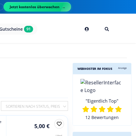
Jetzt kostenlos überwachen
l
Gutscheine
91
Anzeige
WEBHOSTER IM FOKUS
"Eigentlich Top"
SORTIEREN NACH STATUS, PREIS
12 Bewertungen
e
5,00 €
jährl.