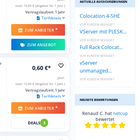
AKTUELLE AUSSCHREIBUNGEN
statt 19,00 € (Angebot für 1 Jahr )
Vertragslaufzeit: 1 Jahr
Colocation 4-5HE
Tarifdetails
VOR KURZEM BEENDET
*
ZUM ANBIETER
VServer mit PLESK...
VOR KURZEM BEENDET
ZUM ANGEBOT
Full Rack Colocat...
VOR KURZEM BEENDET
vServer
e
0,60 €*
unmanaged...
jährl.
VOR KURZEM BEENDET
statt 12,00 € (Angebot für 1 Jahr )
Vertragslaufzeit: 1 Jahr
Tarifdetails
NEUESTE BEWERTUNGEN
*
ZUM ANBIETER
Renaud C. hat
netcup
bewertet
DEALS
3