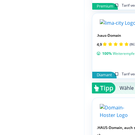
Tarif v
Premium
.haus-Domain
4,9
(86
100%
Weiterempfe
Tarif v
Diamant
Tipp
Wähle 
.HAUS-Domain, auch 