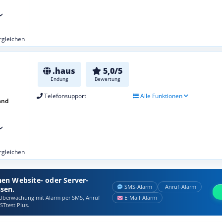
ergleichen
.haus
5,0/5
Endung
Bewertung
Telefonsupport
Alle Funktionen
and
ergleichen
nen Website- oder Server-
SMS‑Alarm
Anruf‑Alarm
ssen.
berwachung mit Alarm per SMS, Anruf
E‑Mail‑Alarm
STtest Plus.