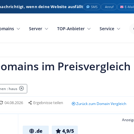
nachrichtigt, wenn deine Website ausfällt
SMS
Anruf
E-Mai
omains
Server
TOP-Anbieter
Service
omains im Preisvergleich
hen : haus
04.08.2026
Ergebnisse teilen
Zurück zum Domain Vergleich
Anzeig
.de
4,9/5