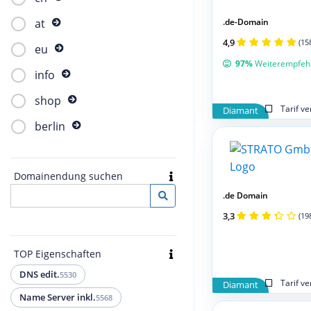
.de-Domain
at
4,9
(15
eu
97%
Weiterempfeh
info
shop
Tarif v
Diamant
berlin
Domainendung suchen
.de Domain
3,3
(19
TOP Eigenschaften
DNS edit.
5530
Tarif v
Diamant
Name Server inkl.
5568