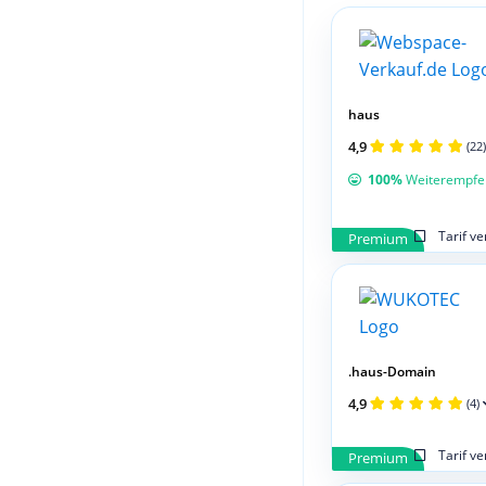
haus
4,9
(22)
100%
Weiterempfe
Tarif v
Premium
.haus-Domain
4,9
(4)
Tarif v
Premium