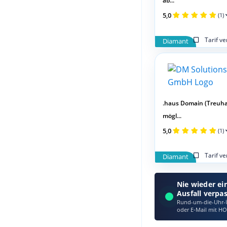
ab...
5,0
(1)
Tarif v
Diamant
.haus Domain (Treuh
mögl...
5,0
(1)
Tarif v
Diamant
Nie wieder ei
Ausfall verpa
Rund-um-die-Uhr-Ü
oder E‑Mail mit HO