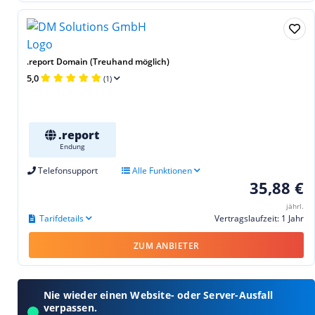
.report Domain (Treuhand möglich)
5,0
(1)
.report
Endung
Telefonsupport
Alle Funktionen
35,88 €
jährl.
Tarifdetails
Vertragslaufzeit: 1 Jahr
ZUM ANBIETER
Nie wieder einen Website- oder Server-Ausfall
verpassen.