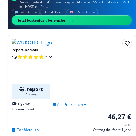
Rund-um-die-Uhr-Überwachung mit Alarm per SMS, Anruf oder E‑Mail
mit HOSTtest Plus.
SMS‑Alarm
Anruf‑Alarm
E‑Mail‑Alarm
Jetzt kostenlos überwachen
.report-Domain
4,9
(4)
.report
Endung
Eigener
Alle Funktionen
Domainrobot
46,27 €
jährl.
Tarifdetails
Vertragslaufzeit: 1 Jahr