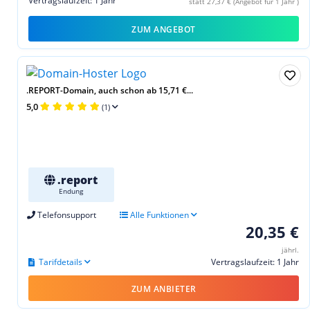
Vertragslaufzeit: 1 Jahr
statt 27,37 € (Angebot für 1 Jahr )
ZUM ANGEBOT
.REPORT-Domain, auch schon ab 15,71 €...
5,0
(1)
.report
Endung
Telefonsupport
Alle Funktionen
20,35 €
jährl.
Tarifdetails
Vertragslaufzeit: 1 Jahr
ZUM ANBIETER