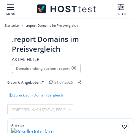
MENÜ
FILTER
Startseite
.report Domains im Preisvergleich
.report Domains im
Preisvergleich
AKTIVE FILTER:
Domainendung suchen : report
6
von 6 Angeboten.*
31.07.2026
Zurück zum Domain Vergleich
SORTIEREN NACH STATUS, PREIS
Anzeige