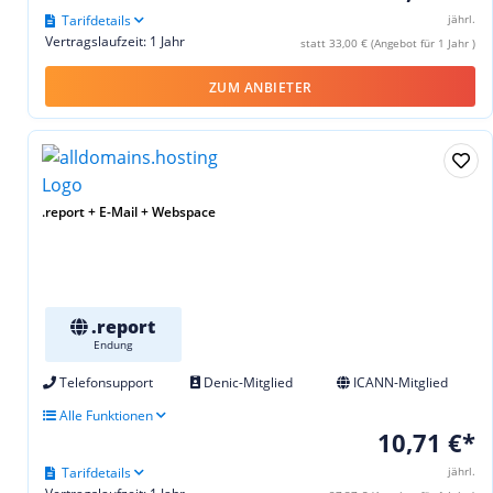
Tarifdetails
jährl.
Vertragslaufzeit: 1 Jahr
statt 33,00 € (Angebot für 1 Jahr )
ZUM ANBIETER
.report + E-Mail + Webspace
.report
Endung
Telefonsupport
Denic-Mitglied
ICANN-Mitglied
Alle Funktionen
10,71 €*
Tarifdetails
jährl.