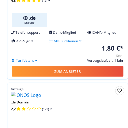
4,8
(12)
.de
Endung
Telefonsupport
Denic-Mitglied
ICANN-Mitglied
API Zugriff
Alle Funktionen
1,80 €*
jährl.
Tarifdetails
Vertragslaufzeit: 1 Jahr
ZUM ANBIETER
Anzeige
.de Domain
2,2
(121)