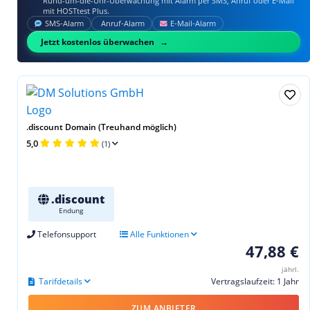
Rund-um-die-Uhr-Überwachung mit Alarm per SMS, Anruf oder E‑Mail
mit HOSTtest Plus.
SMS‑Alarm
Anruf‑Alarm
E‑Mail‑Alarm
Jetzt kostenlos überwachen
.discount Domain (Treuhand möglich)
5,0
(1)
.discount
Endung
Telefonsupport
Alle Funktionen
47,88 €
jährl.
Tarifdetails
Vertragslaufzeit: 1 Jahr
ZUM ANBIETER