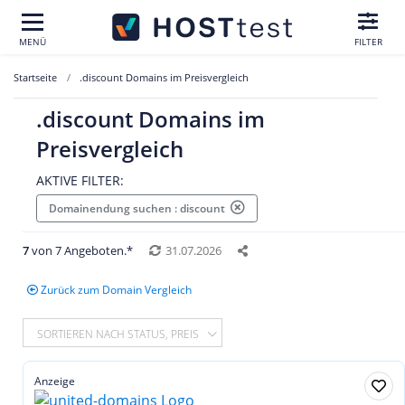
MENÜ
FILTER
Startseite
.discount Domains im Preisvergleich
.discount Domains im
Preisvergleich
AKTIVE FILTER:
Domainendung suchen : discount
7
von 7 Angeboten.*
31.07.2026
Zurück zum Domain Vergleich
SORTIEREN NACH STATUS, PREIS
Anzeige