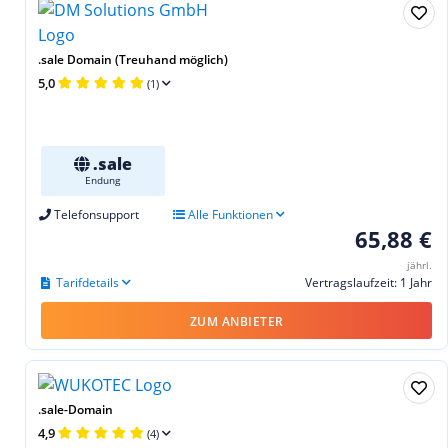
.sale Domain (Treuhand möglich)
5,0
(1)
.sale
Endung
Telefonsupport
Alle Funktionen
65,88 €
jährl.
Tarifdetails
Vertragslaufzeit: 1 Jahr
ZUM ANBIETER
.sale-Domain
4,9
(4)