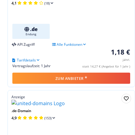
4,1
(18)
.de
Endung
API Zugriff
Alle Funktionen
1,18 €
Tarifdetails
jährl.
Vertragslaufzeit: 1 Jahr
statt 14,27 € (Angebot für 1 Jahr )
*
ZUM ANBIETER
Anzeige
.de-Domain
4,9
(153)