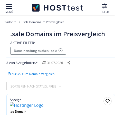
MENÜ
FILTER
Startseite
.sale Domains im Preisvergleich
.sale Domains im Preisvergleich
AKTIVE FILTER:
Domainendung suchen : sale
8
von 8 Angeboten.*
31.07.2026
Zurück zum Domain Vergleich
SORTIEREN NACH STATUS, PREIS
Anzeige
.de Domain