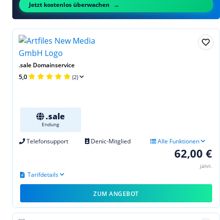
Jetzt kostenlos überwachen
.sale Domainservice
5,0
(2)
.sale
Endung
Telefonsupport
Denic-Mitglied
Alle Funktionen
62,00 €
jährl.
Tarifdetails
ZUM ANGEBOT