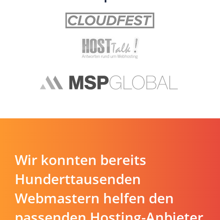
Wir konnten bereits
Hunderttausenden
Webmastern helfen den
passenden Hosting-Anbieter