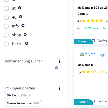
.de Domain B2B ab 25
at
Doma...
eu
4,8
(12)
info
83% Weiterempfeh
shop
Tarif v
Diamant
berlin
Domainendung suchen
.de Domain
2,2
(12
TOP Eigenschaften
DNS edit.
5530
Tarif v
Diamant
Name Server inkl.
5568