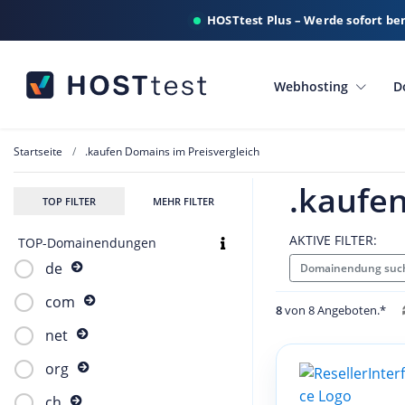
HOSTtest Plus – Werde sofort be
Webhosting
D
Startseite
.kaufen Domains im Preisvergleich
.kaufen
TOP FILTER
MEHR FILTER
AKTIVE FILTER:
TOP-Domainendungen
de
Domainendung suc
com
8
von 8 Angeboten.*
net
org
ch