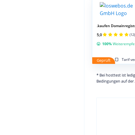
.kaufen Domainregist
5,0
(12)
100%
Weiterempfe
Tarif v
Geprüft
* Bei hosttest ist le
Bedingungen auf der 