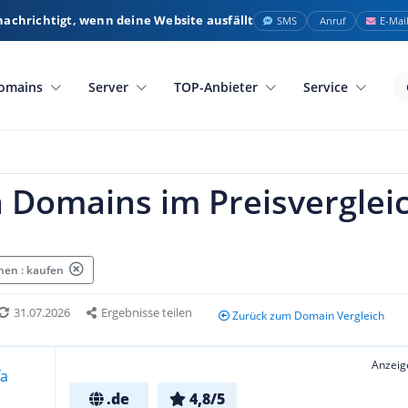
nachrichtigt, wenn deine Website ausfällt
SMS
Anruf
E-Mai
omains
Server
TOP-Anbieter
Service
 Domains im Preisverglei
hen : kaufen
31.07.2026
Ergebnisse teilen
Zurück zum Domain Vergleich
Anzeig
.de
4,8/5