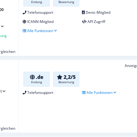
Endung
Bewertung
00
Telefonsupport
Denic-Mitglied
ICANN-Mitglied
API Zugriff
Alle Funktionen
lung
ergleichen
Anzeig
.de
2,2/5
Endung
Bewertung
1)
Telefonsupport
Alle Funktionen
ergleichen