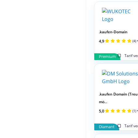
.kaufen-Domain
4,9
(4)
Tarif v
Premium
.kaufen Domain (Tre
mö...
5,0
(1)
Tarif v
Diamant