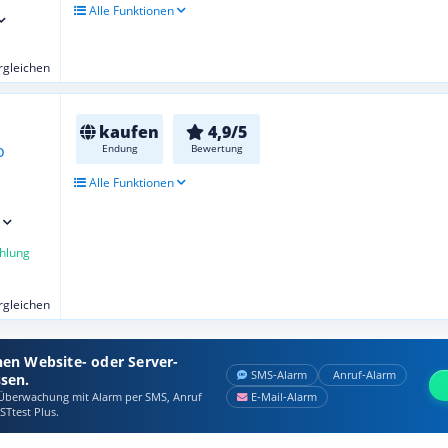
Alle Funktionen
ergleichen
kaufen
4,9/5
Endung
Bewertung
Alle Funktionen
hlung
ergleichen
nen Website- oder Server-
SMS‑Alarm
Anruf‑Alarm
ssen.
berwachung mit Alarm per SMS, Anruf
E‑Mail‑Alarm
STtest Plus.