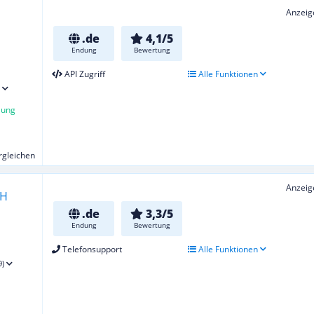
Anzeig
.de
4,1/5
Endung
Bewertung
API Zugriff
Alle Funktionen
lung
ergleichen
Anzeig
.de
3,3/5
Endung
Bewertung
Telefonsupport
Alle Funktionen
9)