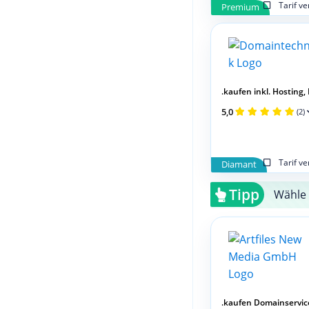
Tarif v
Premium
.kaufen inkl. Hosting, M
5,0
(2)
Tarif v
Diamant
Tipp
Wähle 
.kaufen Domainservic