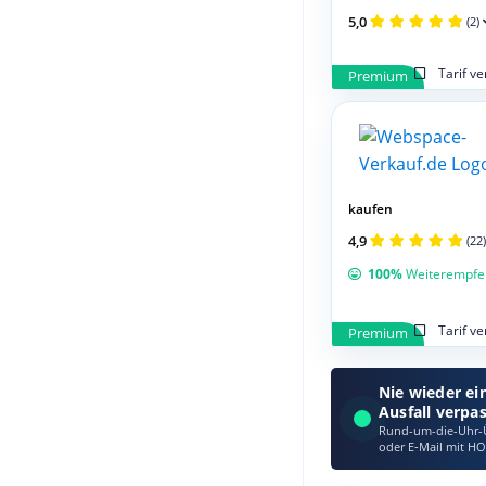
5,0
(2)
Tarif v
Premium
kaufen
4,9
(22)
100%
Weiterempfe
Tarif v
Premium
Nie wieder ei
Ausfall verpa
Rund-um-die-Uhr-Ü
oder E‑Mail mit HO