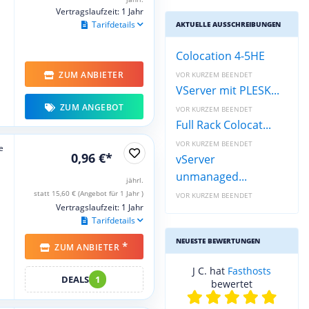
Vertragslaufzeit: 1 Jahr
Tarifdetails
AKTUELLE AUSSCHREIBUNGEN
Colocation 4-5HE
ZUM ANBIETER
VOR KURZEM BEENDET
VServer mit PLESK...
ZUM ANGEBOT
VOR KURZEM BEENDET
Full Rack Colocat...
VOR KURZEM BEENDET
e
0,96 €*
vServer
unmanaged...
jährl.
statt 15,60 € (Angebot für 1 Jahr )
VOR KURZEM BEENDET
Vertragslaufzeit: 1 Jahr
Tarifdetails
NEUESTE BEWERTUNGEN
*
ZUM ANBIETER
J C. hat
Fasthosts
DEALS
1
bewertet