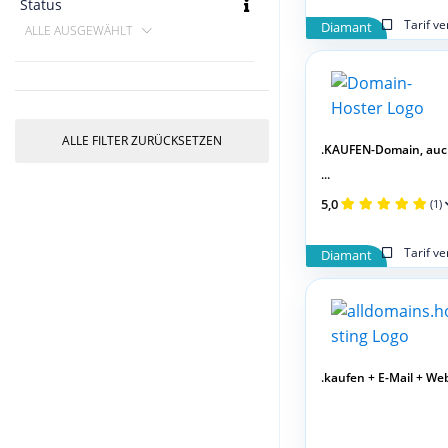
Status
Tarif v
Diamant
ALLE AUSGEWÄHLT
ALLE FILTER ZURÜCKSETZEN
.KAUFEN-Domain, auc
...
5,0
(1)
Tarif v
Diamant
.kaufen + E-Mail + We