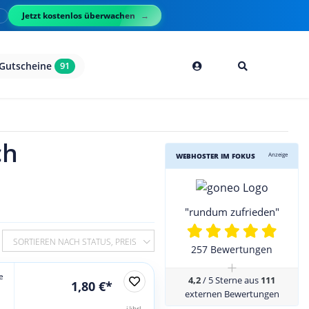
Jetzt kostenlos überwachen
l
Gutscheine
91
ch
Anzeige
WEBHOSTER IM FOKUS
"rundum zufrieden"
SORTIEREN NACH STATUS, PREIS
257 Bewertungen
+
e
4,2
/ 5 Sterne aus
111
1,80 €*
externen Bewertungen
jährl.