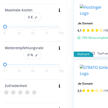
Maximale Kosten
0
€
.de Domain
4,1
(18)
0
25
50
75
100
78% Weiterempfeh
Weiterempfehlungsrate
Tarif v
Diamant
0
%
0
25
50
75
100
.de Domain
Zufriedenheit
3,3
(19