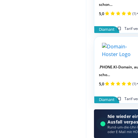
schon...
5,0
(1)
Tarif v
Diamant
.PHONE.KI-Domain, a
scho...
5,0
(1)
Tarif v
Diamant
Nie wieder ei
Ausfall verpa
Rund-um-die-Uhr-Ü
oder E‑Mail mit HO