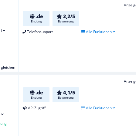
Anzeig
.de
2,2/5
Endung
Bewertung
1)
Telefonsupport
Alle Funktionen
ergleichen
Anzeig
.de
4,1/5
Endung
Bewertung
API Zugriff
Alle Funktionen
lung