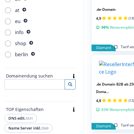
.de-Domain
at
4,9
(13
eu
98%
Weiterempfeh
info
shop
Tarif v
Diamant
berlin
Domainendung suchen
.de Domain B2B ab 25
Doma...
4,8
(12)
TOP Eigenschaften
83% Weiterempfeh
DNS edit.
5531
Tarif v
Diamant
Name Server inkl.
5569