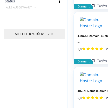
Status
Tarif v
Diamant
ALLE AUSGEWÄHLT
ALLE FILTER ZURÜCKSETZEN
.EDU.KI-Domain, auch
...
5,0
(1)
Tarif v
Diamant
.BIZ.KI-Domain, auch s
5,0
(1)