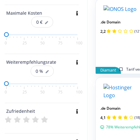
Maximale Kosten
0
€
.de Domain
2,2
(12
0
25
50
75
100
Weiterempfehlungsrate
Tarif v
Diamant
0
%
0
25
50
75
100
.de Domain
Zufriedenheit
4,1
(18)
78% Weiterempfeh