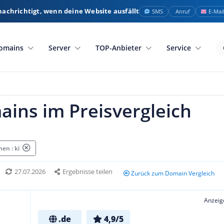
nachrichtigt, wenn deine Website ausfällt
SMS
Anruf
E-Mai
omains
Server
TOP-Anbieter
Service
ains im Preisvergleich
en : ki
27.07.2026
Ergebnisse teilen
Zurück zum Domain Vergleich
Anzeig
.de
4,9/5