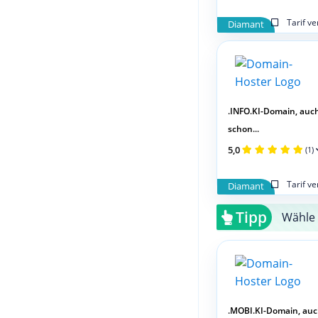
Tarif v
Diamant
.INFO.KI-Domain, auc
schon...
5,0
(1)
Tarif v
Diamant
Tipp
Wähle 
.MOBI.KI-Domain, au