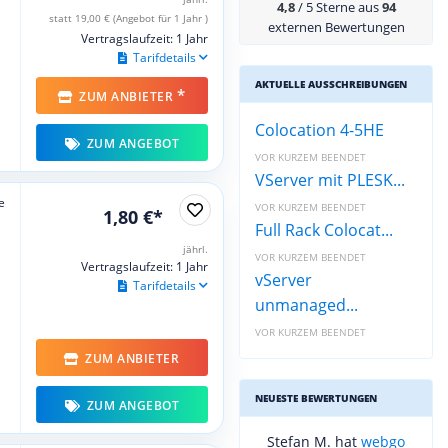
4,8
/ 5 Sterne aus
94
statt 19,00 € (Angebot für 1 Jahr )
externen Bewertungen
Vertragslaufzeit: 1 Jahr
Tarifdetails
AKTUELLE AUSSCHREIBUNGEN
*
ZUM ANBIETER
Colocation 4-5HE
ZUM ANGEBOT
VOR KURZEM BEENDET
VServer mit PLESK...
e
VOR KURZEM BEENDET
1,80 €*
Full Rack Colocat...
jährl.
VOR KURZEM BEENDET
Vertragslaufzeit: 1 Jahr
vServer
Tarifdetails
unmanaged...
VOR KURZEM BEENDET
ZUM ANBIETER
NEUESTE BEWERTUNGEN
ZUM ANGEBOT
Stefan M. hat
webgo