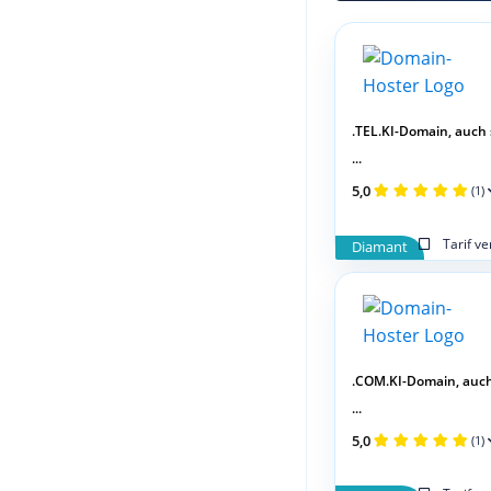
.TEL.KI-Domain, auch
...
5,0
(1)
Tarif v
Diamant
.COM.KI-Domain, auc
...
5,0
(1)