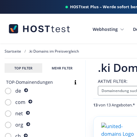
HOSTtest Plus – Werde sofort be
Webhosting
D
Startseite
.ki Domains im Preisvergleich
.ki Dom
TOP FILTER
MEHR FILTER
AKTIVE FILTER:
TOP-Domainendungen
de
Domainendung such
com
13
von 13 Angeboten.*
net
org
ch