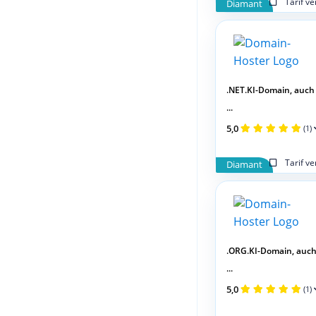
Tarif v
Diamant
.NET.KI-Domain, auch
...
5,0
(1)
Tarif v
Diamant
.ORG.KI-Domain, auc
...
5,0
(1)