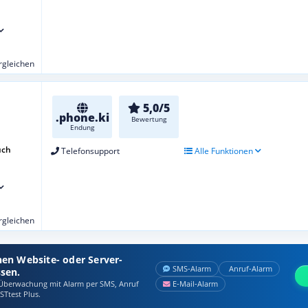
ergleichen
5,0/5
.phone.ki
Bewertung
Endung
uch
Telefonsupport
Alle Funktionen
ergleichen
nen Website- oder Server-
SMS‑Alarm
Anruf‑Alarm
ssen.
berwachung mit Alarm per SMS, Anruf
E‑Mail‑Alarm
STtest Plus.