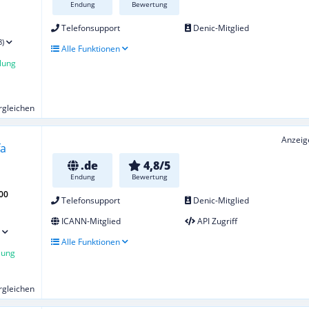
Endung
Bewertung
Telefonsupport
Denic-Mitglied
8)
Alle Funktionen
lung
ergleichen
Anzeig
.de
4,8/5
Endung
Bewertung
00
Telefonsupport
Denic-Mitglied
ICANN-Mitglied
API Zugriff
Alle Funktionen
lung
ergleichen