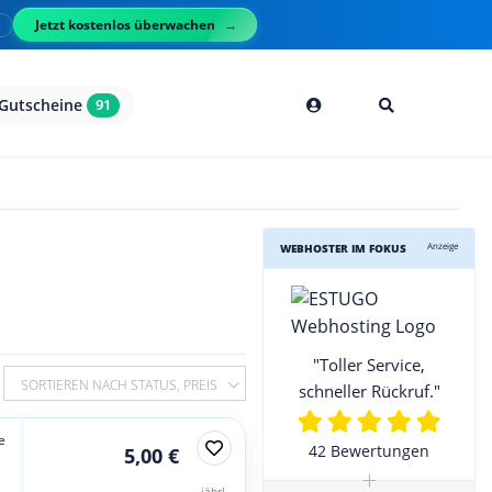
Jetzt kostenlos überwachen
l
Gutscheine
91
Anzeige
WEBHOSTER IM FOKUS
"Toller Service,
SORTIEREN NACH STATUS, PREIS
schneller Rückruf."
e
42 Bewertungen
5,00 €
+
jährl.